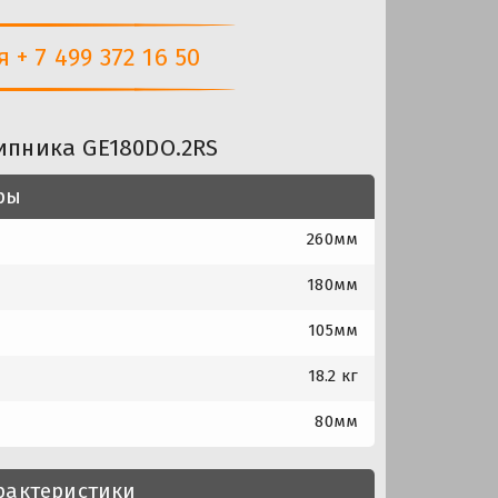
+ 7 499 372 16 50
ипника GE180DO.2RS
ры
260мм
180мм
105мм
18.2 кг
80мм
рактеристики