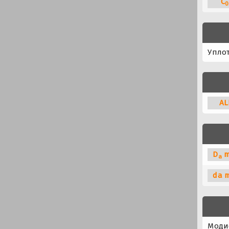
C
0
Упло
A
L
D
m
a
da 
Моди