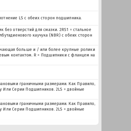
плотнение LS с обеих сторон подшипника.
 без отверстий для смазки. 2RS1 = стальное
бутадиенового каучука (NBR) с обеих сторон
ючающая больше и / или более крупные ролики
вым контактом. R = Подшипники с фланцем на
наковыми граничными размерами. Как Правило,
у Или Серии Подшипников. 2LS = двойные
наковыми граничными размерами. Как Правило,
у Или Серии Подшипников. 2LS = двойные