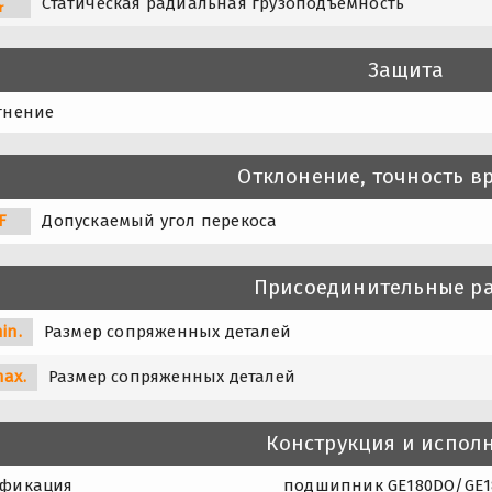
Статическая радиальная грузоподъемность
r
Защита
тнение
Отклонение, точность 
F
Допускаемый угол перекоса
Присоединительные р
in.
Размер сопряженных деталей
max.
Размер сопряженных деталей
Конструкция и испол
фикация
подшипник GE180DO/GE18