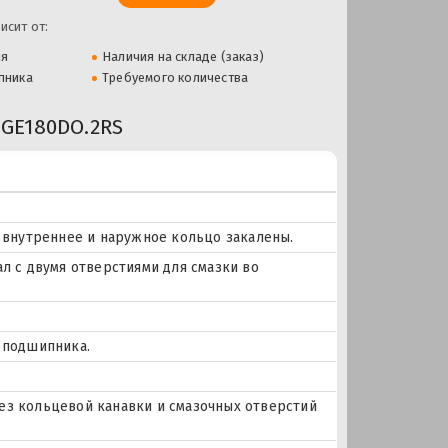
исит от:
ля
Наличия на складе (заказ)
пника
Требуемого количества
GE180DO.2RS
, внутреннее и наружное кольцо закалены.
ал с двумя отверстиями для смазки во
е подшипника.
ез кольцевой канавки и смазочных отверстий