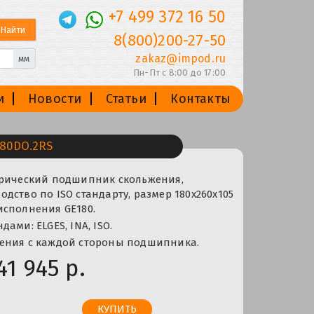
+7 499 372 16 50
8(800)200-27-50
zakaz@impod.ru
мм
Пн-Пт с 8:00 до 17:00
и
Новости
Статьи
Контакты
80DO.2RS
ерический подшипник скольжения,
дство по ISO стандарту, размер 180x260x105
исполнения GE180.
ами: ELGES, INA, ISO.
ения с каждой стороны подшипника.
41 945 р.