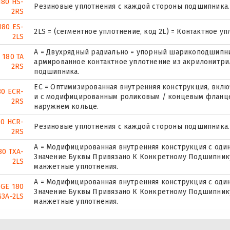
180 HS-
Резиновые уплотнения с каждой стороны подшипника.
2RS
180 ES-
2LS = (сегментное уплотнение, код 2L) = Контактное у
2LS
A = Двухрядный радиально = упорный шарикоподшипник
 180 TA
армированное контактное уплотнение из акрилонитрил
2RS
подшипника.
EC = Оптимизированная внутренняя конструкция, вкл
80 ECR-
и с модифицированным роликовым / концевым фланце
2RS
наружнем кольце.
80 HCR-
Резиновые уплотнения с каждой стороны подшипника.
2RS
A = Модифицированная внутренняя конструкция с оди
80 TXA-
Значение Буквы Привязано К Конкретному Подшипник
2LS
манжетные уплотнения.
A = Модифицированная внутренняя конструкция с оди
GE 180
Значение Буквы Привязано К Конкретному Подшипник
G3A-2LS
манжетные уплотнения.