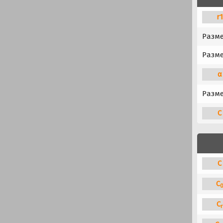
r
Разм
Разме
α
Разме
C
C
C
C
r