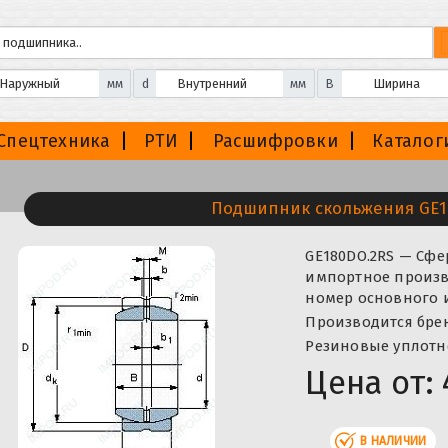
мм
d
мм
B
Спецтехника
РТИ
Расшифровки
Каталог
Подшипник скольжения GE1
GE180DO.2RS — Сф
импортное произво
номер основного 
Производится бренд
Резиновые уплотн
Цена от:
В НАЛИЧИИ