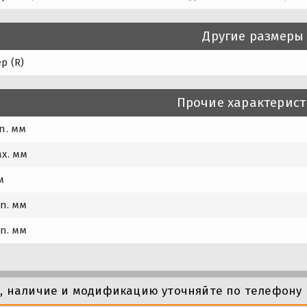
Другие размеры
р (R)
Прочие характерис
n. мм
x. мм
м
in. мм
in. мм
у, наличие и модификацию уточняйте по телефону 