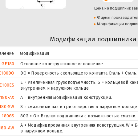
Цена на подшипник зав
Фирмы производите
Модификации подши
Модификации подшипника 
ачение
Модификация
GE180
Основное конструктивное исполнение.
E180DO
DO = Поверхность скользящего контакта Сталь / Сталь
E = Увеличенная грузоподъемность. S = кольцевой кан
E180ES
внутреннем и наружном кольце.
180-AX
A = внутренняя модификация конструкции.
180-SW
S = смазочный паз и три отверстия в наружном кольц
 180GS
80G = G = Втулки подшипника с возможностью смазки.
A = Модифицированная внутренняя конструкция. W = Б
180-AW
в наружном кольце.