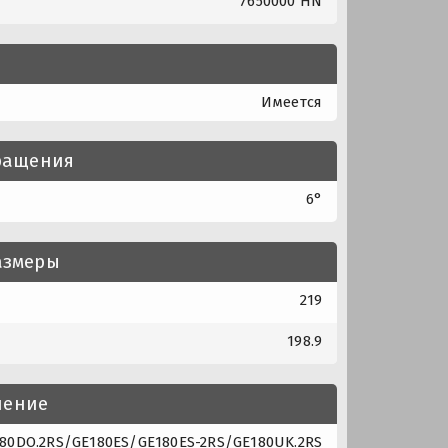
7650000 HN
Имеется
вращения
6°
азмеры
219
198.9
нение
0DO.2RS/GE180ES/GE180ES-2RS/GE180UK.2RS