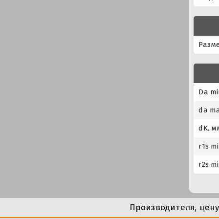
Разме
Da mi
da ma
dK. м
r1s m
r2s m
Производителя, цен