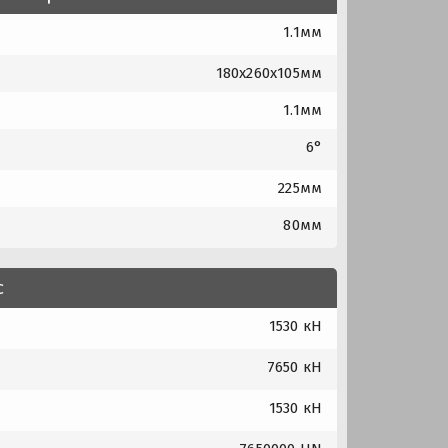
1.1мм
180x260x105мм
1.1мм
6°
225мм
80мм
с
1530 кН
7650 кН
1530 кН