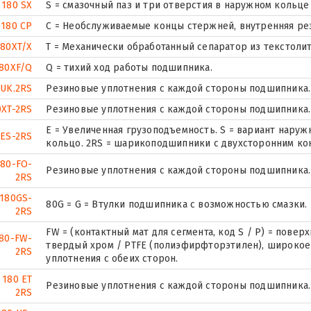
 180 SX
S = смазочный паз и три отверстия в наружном кольц
 180 CP
С = Необслуживаемые концы стержней, внутренняя ре
80XT/X
T = Механически обработанный сепаратор из текстолит
80XF/Q
Q = тихий ход работы подшипника.
UK.2RS
Резиновые уплотнения с каждой стороны подшипника.
XT-2RS
Резиновые уплотнения с каждой стороны подшипника.
E = Увеличенная грузоподъемность. S = вариант нару
ES-2RS
кольцо. 2RS = шарикоподшипники с двухсторонним ко
80-FO-
Резиновые уплотнения с каждой стороны подшипника.
2RS
 180GS-
80G = G = Втулки подшипника с возможностью смазки.
2RS
FW = (контактный мат для сегмента, код S / P) = пове
80-FW-
твердый хром / PTFE (полиэфирфторэтилен), широкое
2RS
уплотнения с обеих сторон.
 180 ET
Резиновые уплотнения с каждой стороны подшипника.
2RS