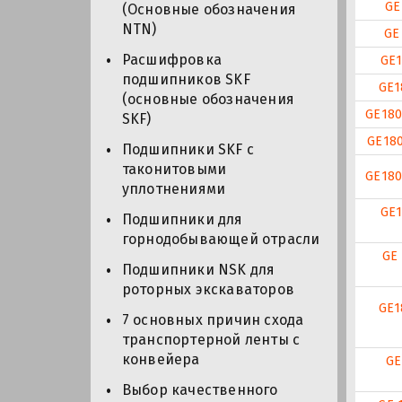
GE
(Основные обозначения
NTN)
GE
Расшифровка
GE1
подшипников SKF
GE1
(основные обозначения
GE180
SKF)
GE180
Подшипники SKF с
таконитовыми
GE180
уплотнениями
GE1
Подшипники для
горнодобывающей отрасли
GE
Подшипники NSK для
роторных экскаваторов
GE1
7 основных причин схода
транспортерной ленты с
конвейера
GE
Выбор качественного