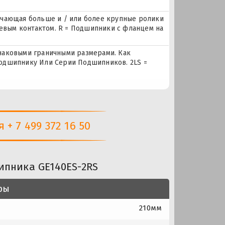
ючающая больше и / или более крупные ролики
вым контактом. R = Подшипники с фланцем на
наковыми граничными размерами. Как
одшипнику Или Серии Подшипников. 2LS =
+ 7 499 372 16 50
ипника GE140ES-2RS
ры
210мм