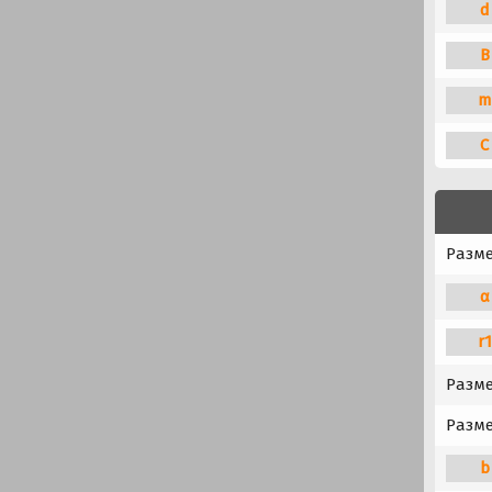
d
B
m
C
Разм
α
r
Разме
Разме
b