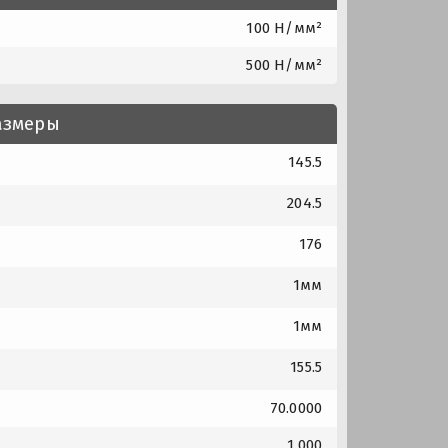
100 Н/мм²
500 Н/мм²
азмеры
145.5
204.5
176
1мм
1мм
155.5
70.0000
1.000