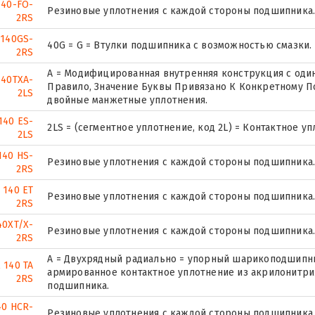
140-FO-
Резиновые уплотнения с каждой стороны подшипника
2RS
 140GS-
40G = G = Втулки подшипника с возможностью смазки.
2RS
A = Модифицированная внутренняя конструкция с оди
140TXA-
Правило, Значение Буквы Привязано К Конкретному П
2LS
двойные манжетные уплотнения.
140 ES-
2LS = (сегментное уплотнение, код 2L) = Контактное у
2LS
140 HS-
Резиновые уплотнения с каждой стороны подшипника
2RS
 140 ET
Резиновые уплотнения с каждой стороны подшипника
2RS
40XT/X-
Резиновые уплотнения с каждой стороны подшипника
2RS
A = Двухрядный радиально = упорный шарикоподшипник
 140 TA
армированное контактное уплотнение из акрилонитрил
2RS
подшипника.
40 HCR-
Резиновые уплотнения с каждой стороны подшипника