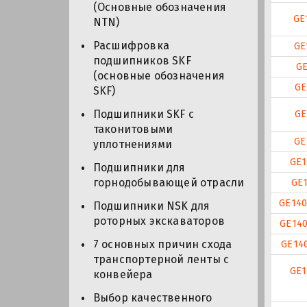
(Основные обозначения
GE
NTN)
Расшифровка
GE
подшипников SKF
GE
(основные обозначения
GE
SKF)
Подшипники SKF с
GE
таконитовыми
GE
уплотнениями
GE1
Подшипники для
горнодобывающей отрасли
GE
GE140
Подшипники NSK для
роторных экскаваторов
GE140
7 основных причин схода
GE14
транспортерной ленты с
GE1
конвейера
Выбор качественного