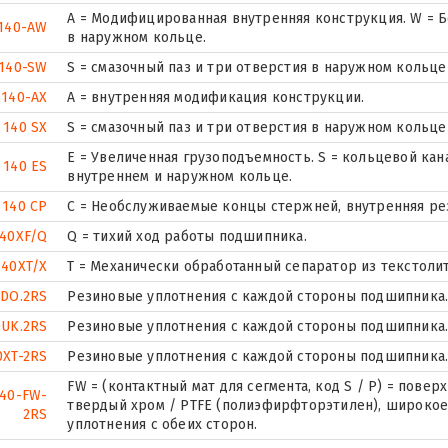
A = Модифицированная внутренняя конструкция. W = Б
140-AW
в наружном кольце.
140-SW
S = смазочный паз и три отверстия в наружном кольц
140-AX
A = внутренняя модификация конструкции.
 140 SX
S = смазочный паз и три отверстия в наружном кольц
E = Увеличенная грузоподъемность. S = кольцевой кан
 140 ES
внутреннем и наружном кольце.
 140 CP
С = Необслуживаемые концы стержней, внутренняя ре
40XF/Q
Q = тихий ход работы подшипника.
140XT/X
T = Механически обработанный сепаратор из текстолит
DO.2RS
Резиновые уплотнения с каждой стороны подшипника
UK.2RS
Резиновые уплотнения с каждой стороны подшипника
0XT-2RS
Резиновые уплотнения с каждой стороны подшипника
FW = (контактный мат для сегмента, код S / P) = пове
40-FW-
твердый хром / PTFE (полиэфирфторэтилен), широкое
2RS
уплотнения с обеих сторон.