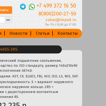
+7 499 372 16 50
8(800)200-27-50
zakaz@impod.ru
мм
Пн-Пт с 8:00 до 17:00
и
Новости
Статьи
Контакты
40ES-2RS
ерический подшипник скольжения,
дство по ISO стандарту, размер 140x210x90
исполнения GE140.
и: AST, CX, ELGES, FBJ, IKO, ISO, LS, NIS, SKF.
рузоподъемность. S = вариант наружного
еское наружное кольцо. 2RS =
и с двухсторонним контактным
лнения RS.
12 235 р.