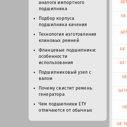
GE
аналога импортного
подшипника
GE
Подбор корпуса
подшипника качения
GE
Технология изготовления
клиновых ремней
GE 
Фланцевые подшипники:
особенности
использования
GE 
Подшипниковый узел с
GE
валом
Почему свистит ремень
GE1
генератора
Чем подшипники ЕТУ
GE
отличаются от обычных
GE 1