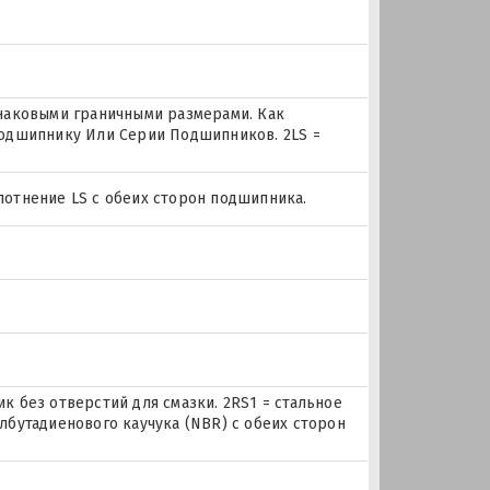
.
наковыми граничными размерами. Как
одшипнику Или Серии Подшипников. 2LS =
плотнение LS с обеих сторон подшипника.
.
.
.
 без отверстий для смазки. 2RS1 = стальное
бутадиенового каучука (NBR) с обеих сторон
.