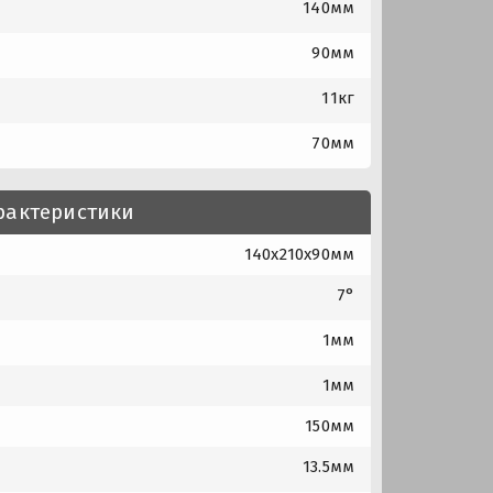
140мм
90мм
11кг
70мм
рактеристики
140x210x90мм
7°
1мм
1мм
150мм
13.5мм