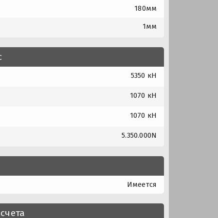
180мм
1мм
с
5350 кН
1070 кН
1070 кН
5.350.000N
Имеется
счета