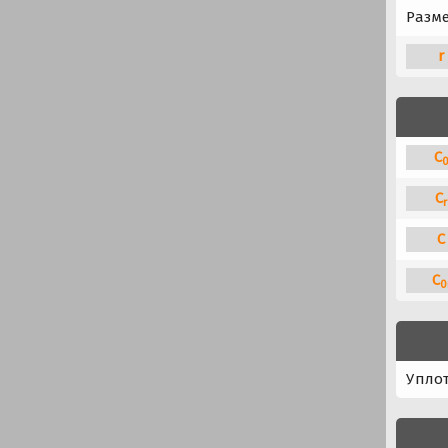
Разме
r
C
C
r
C
C
0
Упло