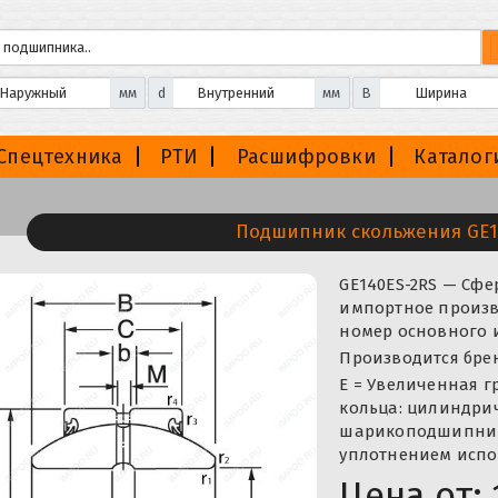
мм
d
мм
B
Спецтехника
РТИ
Расшифровки
Каталог
Подшипник скольжения GE1
GE140ES-2RS — Сф
импортное произво
номер основного 
Производится брендам
E = Увеличенная г
кольца: цилиндрич
шарикоподшипник
уплотнением испо
Цена от: