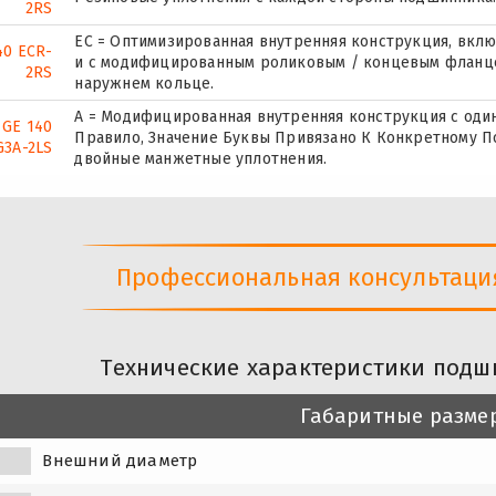
2RS
EC = Оптимизированная внутренняя конструкция, вкл
40 ECR-
и с модифицированным роликовым / концевым фланце
2RS
наружнем кольце.
A = Модифицированная внутренняя конструкция с оди
GE 140
Правило, Значение Буквы Привязано К Конкретному П
G3A-2LS
двойные манжетные уплотнения.
Профессиональная консультация 
Технические характеристики подш
Габаритные разме
Внешний диаметр