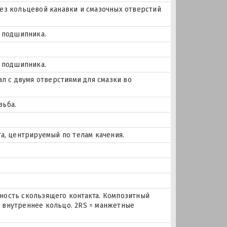
ез кольцевой канавки и смазочных отверстий
е подшипника.
е подшипника.
ал с двумя отверстиями для смазки во
зьба.
а, центрируемый по телам качения.
.
.
.
рхность скользящего контакта. Композитный
 внутреннее кольцо. 2RS = манжетные