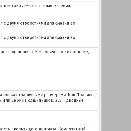
а, центрируемый по телам качения.
л с двумя отверстиями для смазки во
л с двумя отверстиями для смазки во
льце подшипника. K = коническое отверстие,
наковыми граничными размерами. Как Правило,
 Или Серии Подшипников. 2LS = двойные
рхность скользящего контакта. Композитный