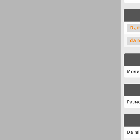
D
m
a
da 
Моди
Разме
Da mi