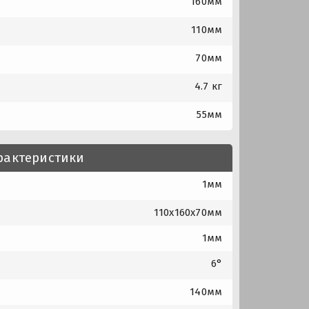
160мм
110мм
70мм
4.7 кг
55мм
рактеристики
1мм
110x160x70мм
1мм
6°
140мм