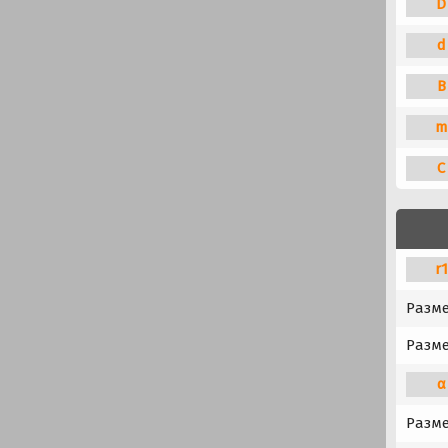
D
d
B
m
C
r
Разм
Разме
α
Разме