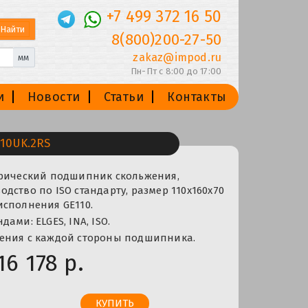
+7 499 372 16 50
8(800)200-27-50
zakaz@impod.ru
мм
Пн-Пт с 8:00 до 17:00
и
Новости
Статьи
Контакты
10UK.2RS
ерический подшипник скольжения,
дство по ISO стандарту, размер 110x160x70
исполнения GE110.
ами: ELGES, INA, ISO.
ения с каждой стороны подшипника.
16 178 р.