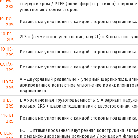
10-FW-
твердый хром / PTFE (полиэфирфторэтилен), широкое
2RS
уплотнения с обеих сторон.
10-DO-
Резиновые уплотнения с каждой стороны подшипника.
2RS
110 ES-
2LS = (сегментное уплотнение, код 2L) = Контактное у
2LS
110 HS-
Резиновые уплотнения с каждой стороны подшипника.
2RS
0XT/X-
Резиновые уплотнения с каждой стороны подшипника.
2RS
A = Двухрядный радиально = упорный шарикоподшипник
 110 TA
армированное контактное уплотнение из акрилонитрил
2RS
подшипника.
110 ES-
E = Увеличенная грузоподъемность. S = вариант нару
2RS
кольцо. 2RS = шарикоподшипники с двухсторонним ко
 110 ET
Резиновые уплотнения с каждой стороны подшипника.
2RS
EC = Оптимизированная внутренняя конструкция, вкл
10 ECR-
и с модифицированным роликовым / концевым фланце