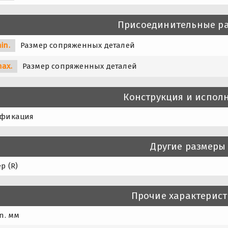
Присоединительные р
in.
Размер сопряженных деталей
max.
Размер сопряженных деталей
Конструкция и испол
фикация
Другие размеры
р (R)
Прочие характерис
n. мм