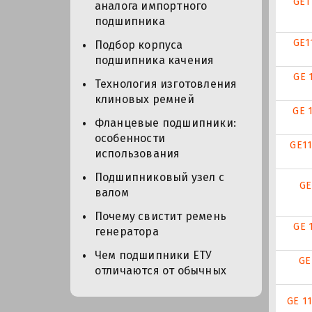
GE1
аналога импортного
подшипника
GE1
Подбор корпуса
подшипника качения
GE 
Технология изготовления
клиновых ремней
GE 
Фланцевые подшипники:
особенности
GE11
использования
Подшипниковый узел с
GE
валом
Почему свистит ремень
GE 
генератора
Чем подшипники ЕТУ
GE
отличаются от обычных
GE 1