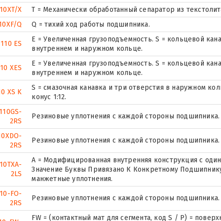
10XT/X
T = Механически обработанный сепаратор из текстолит
10XF/Q
Q = тихий ход работы подшипника.
E = Увеличенная грузоподъемность. S = кольцевой кана
 110 ES
внутреннем и наружном кольце.
E = Увеличенная грузоподъемность. S = кольцевой кана
110 XES
внутреннем и наружном кольце.
S = смазочная канавка и три отверстия в наружном ко
10 XS K
конус 1:12.
110GS-
Резиновые уплотнения с каждой стороны подшипника.
2RS
10XDO-
Резиновые уплотнения с каждой стороны подшипника.
2RS
A = Модифицированная внутренняя конструкция с оди
10TXA-
Значение Буквы Привязано К Конкретному Подшипнику
2LS
манжетные уплотнения.
10-FO-
Резиновые уплотнения с каждой стороны подшипника.
2RS
FW = (контактный мат для сегмента, код S / P) = пове