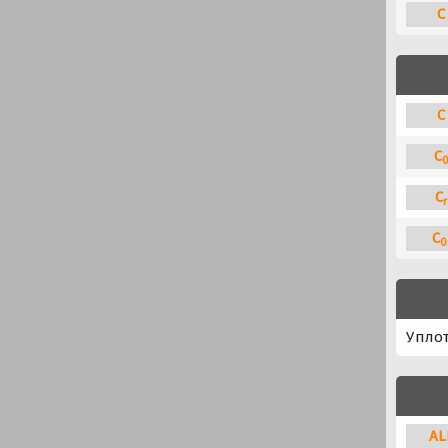
C
C
C
C
r
C
0
Упло
A
L