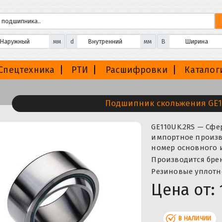
мм
d
мм
B
Спецтехника
РТИ
Расшифровки
Каталог
Подшипник скольжения GE1
GE110UK.2RS — Сф
импортное произво
номер основного 
Производится бренд
Резиновые уплотн
Цена от:
В НАЛИЧИИ