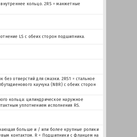
 внутреннее кольцо. 2RS = манжетные
плотнение LS с обеих сторон подшипника.
 без отверстий для смазки. 2RS1 = стальное
бутадиенового каучука (NBR) с обеих сторон
жного кольца: цилиндрическое наружное
нтактным уплотнением исполнения RS.
ючающая больше и / или более крупные ролики
вым контактом. R = Подшипники с фланцем на