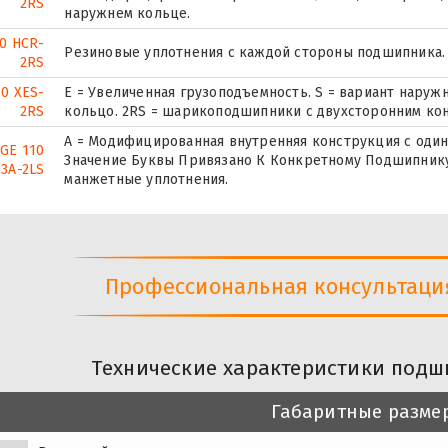
2RS
наружнем кольце.
10 HCR-
Резиновые уплотнения с каждой стороны подшипника.
2RS
10 XES-
E = Увеличенная грузоподъемность. S = вариант нару
2RS
кольцо. 2RS = шарикоподшипники с двухсторонним ко
A = Модифицированная внутренняя конструкция с оди
GE 110
Значение Буквы Привязано К Конкретному Подшипнику
3A-2LS
манжетные уплотнения.
Профессиональная консультация 
Технические характеристики подш
Габаритные разме