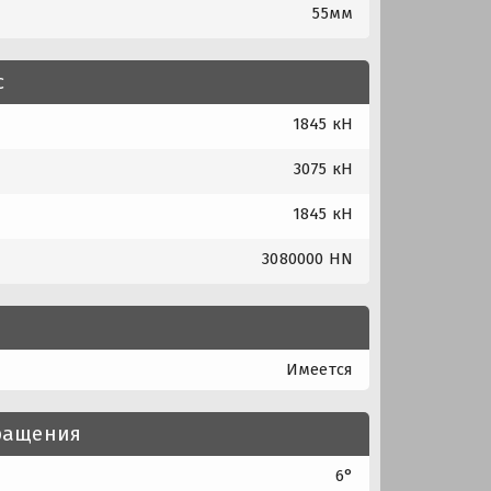
55мм
с
1845 кН
3075 кН
1845 кН
3080000 HN
Имеется
вращения
6°