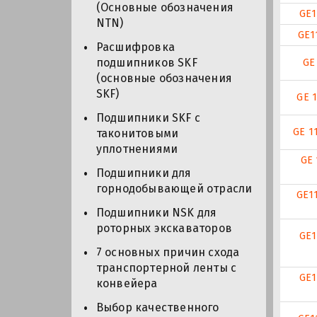
(Основные обозначения
GE1
NTN)
GE1
Расшифровка
подшипников SKF
GE
(основные обозначения
SKF)
GE 
Подшипники SKF с
GE 1
таконитовыми
уплотнениями
GE 
Подшипники для
горнодобывающей отрасли
GE1
Подшипники NSK для
роторных экскаваторов
GE1
7 основных причин схода
транспортерной ленты с
GE1
конвейера
Выбор качественного