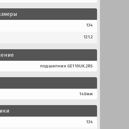
азмеры
134
121.2
нение
подшипник GE110UK.2RS
140мм
тики
134