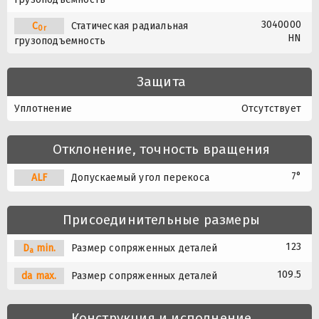
3040000
C
Статическая радиальная
0r
HN
грузоподъемность
Защита
Уплотнение
Отсутствует
Отклонение, точность вращения
7°
A
L
F
Допускаемый угол перекоса
Присоединительные размеры
123
D
min.
Размер сопряженных деталей
a
109.5
da max.
Размер сопряженных деталей
Конструкция и исполнение