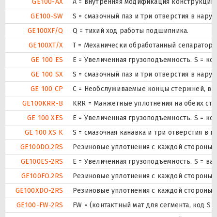
GE100-AX
A = внутренняя модификация конструкции.
GE100-SW
S = смазочный паз и три отверстия в нар
GE100XF/Q
Q = тихий ход работы подшипника.
GE100XT/X
T = Механически обработанный сепаратор 
GE 100 ES
E = Увеличенная грузоподъемность. S = ко
GE 100 SX
S = смазочный паз и три отверстия в нар
GE 100 CP
С = Необслуживаемые концы стержней, вн
GE100KRR-B
KRR = Манжетные уплотнения на обеих ст
GE 100 XES
E = Увеличенная грузоподъемность. S = ко
GE 100 XS K
S = смазочная канавка и три отверстия в н
GE100DO.2RS
Резиновые уплотнения с каждой стороны 
GE100ES-2RS
E = Увеличенная грузоподъемность. S = в
GE100FO.2RS
Резиновые уплотнения с каждой стороны 
GE100XDO-2RS
Резиновые уплотнения с каждой стороны 
GE100-FW-2RS
FW = (контактный мат для сегмента, код S