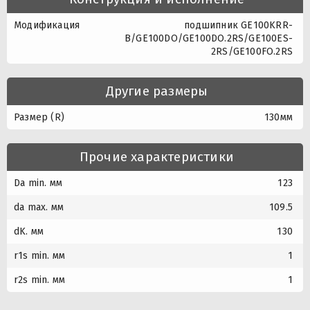
Модификация
подшипник GE100KRR-
B/GE100DO/GE100DO.2RS/GE100ES-
2RS/GE100FO.2RS
Другие размеры
Размер (R)
130мм
Прочие характеристики
Da min. мм
123
da max. мм
109.5
dK. мм
130
r1s min. мм
1
r2s min. мм
1