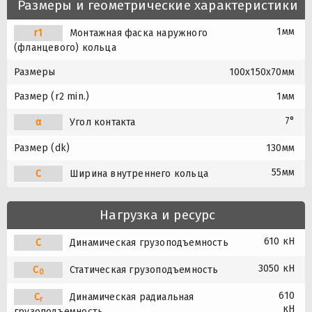
Размеры и геометрические характеристики
1мм
r1
Монтажная фаска наружного
(фланцевого) кольца
Размеры
100x150x70мм
Размер (r2 min.)
1мм
7°
α
Угол контакта
Размер (dk)
130мм
55мм
C
Ширина внутреннего кольца
Нагрузка и ресурс
610 кН
C
Динамическая грузоподъемность
3050 кН
C
Статическая грузоподъемность
0
610
C
Динамическая радиальная
r
кН
грузоподъемность