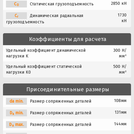
2850 кН
C
Статическая грузоподъемность
0
1730
C
Динамическая радиальная
r
кН
грузоподъемность
Коэффициенты для расчета
Удельный коэффициент динамической
300 Н/
нагрузки K
мм²
Удельный коэффициент статической
500 Н/
нагрузки K0
мм²
Присоединительные размеры
108мм
da min.
Размер сопряженных деталей
131мм
D
min.
Размер сопряженных деталей
a
144мм
D
max.
Размер сопряженных деталей
a