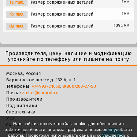
1мм
ra max.
Размер сопряженных деталей
1мм
rb max.
Размер сопряженных деталей
109.5мм
da max.
Размер сопряженных деталей
Производителя, цену, наличие и модификацию
уточняйте по телефону или пишите на почту
Москва, Россия
Варшавское шоссе д. 132 А, к. 1
Телефоны:
+74993721650
,
8(800)200-27-50
Почта:
zakaz@impod.ru
Производители
Подшипники
Спецтехника
РТИ
Наш сайт использует файлы cookie для обеспечения
Статьи
работоспособности, анализа трафика и повышения удобства
Новости
работы. Продолжая использовать сайт, вы соглашаетесь с