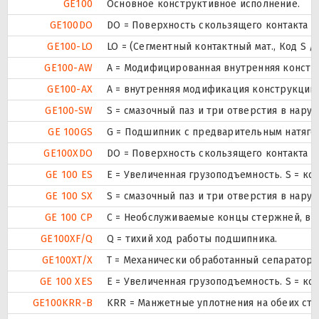
GE100
Основное конструктивное исполнение.
GE100DO
DO = Поверхность скользящего контакта Ст
GE100-LO
LO = (Сегментный контактный мат., Код S 
GE100-AW
A = Модифицированная внутренняя констру
GE100-AX
A = внутренняя модификация конструкции.
GE100-SW
S = смазочный паз и три отверстия в нар
GE 100GS
G = Подшипник с предварительным натягом
GE100XDO
DO = Поверхность скользящего контакта Ст
GE 100 ES
E = Увеличенная грузоподъемность. S = ко
GE 100 SX
S = смазочный паз и три отверстия в нар
GE 100 CP
С = Необслуживаемые концы стержней, вн
GE100XF/Q
Q = тихий ход работы подшипника.
GE100XT/X
T = Механически обработанный сепаратор 
GE 100 XES
E = Увеличенная грузоподъемность. S = ко
GE100KRR-B
KRR = Манжетные уплотнения на обеих ст