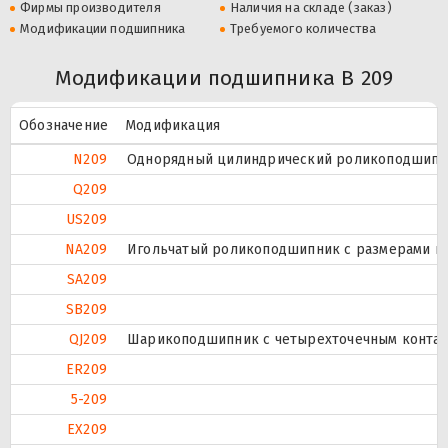
Фирмы производителя
Наличия на складе (заказ)
Модификации подшипника
Требуемого количества
Модификации подшипника B 209
Обозначение
Модификация
N209
Однорядный цилиндрический роликоподшипник
Q209
US209
NA209
Игольчатый роликоподшипник с размерами по 
SA209
SB209
QJ209
Шарикоподшипник с четырехточечным контак
ER209
5-209
EX209