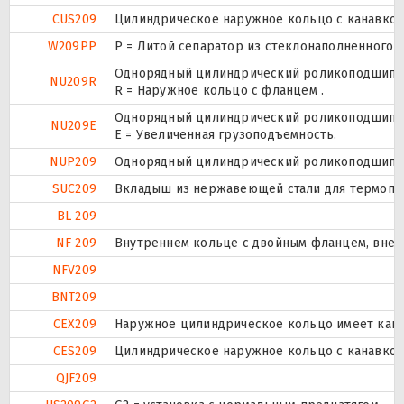
CUS209
Цилиндрическое наружное кольцо с канавкой 
W209PP
P = Литой сепаратор из стеклонаполненного п
Однорядный цилиндрический роликоподшипник
NU209R
R = Наружное кольцо с фланцем .
Однорядный цилиндрический роликоподшипник
NU209E
Е = Увеличенная грузоподъемность.
NUP209
Однорядный цилиндрический роликоподшипник.
SUC209
Вкладыш из нержавеющей стали для термоплас
BL 209
NF 209
Внутреннем кольце с двойным фланцем, внеш
NFV209
BNT209
CEX209
Наружное цилиндрическое кольцо имеет канав
CES209
Цилиндрическое наружное кольцо с канавкой 
QJF209