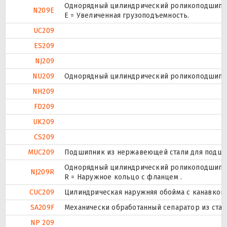
Однорядный цилиндрический роликоподшипник
N209E
Е = Увеличенная грузоподъемность.
UC209
ES209
NJ209
NU209
Однорядный цилиндрический роликоподшипник
NH209
FD209
UK209
CS209
MUC209
Подшипник из нержавеющей стали для подшипн
Однорядный цилиндрический роликоподшипник
NJ209R
R = Наружное кольцо с фланцем .
CUC209
Цилиндрическая наружняя обойма с канавкой 
SA209F
Механически обработанный сепаратор из стали
NP 209