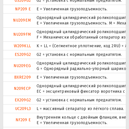
US209G2
G2 = установка с нормальным преднатягом.
NP209 E
Е = Увеличенная грузоподъемность.
Однорядный цилиндрический роликоподшипник
NU209EM
E = Увеличенная грузоподъемность. М = Меха
Однорядный цилиндрический роликоподшипник
NU209FM
F = Механически обработанный сепаратор из с
W209KLL
K = LL = (Сегментное уплотнение, код 2RU) = 
ES209G2
G2 = установка с нормальным преднатягом.
Однорядный цилиндрический роликоподшипник
NU209EG
G = Однорядный радиально-упорный шарикопод
BXRE209
Е = Увеличенная грузоподъемность.
Однорядный цилиндрический роликоподшипник
N209ECP
ЕС = эксцентриковый фиксатор воротника с 
EX209G2
G2 = установка с нормальным преднатягом.
UC209L3
L = массивный сепаратор из лёгкого сплава.
Внутреннем кольце с двойным фланцем, внеш
NF209 E
Е = Увеличенная грузоподъемность.