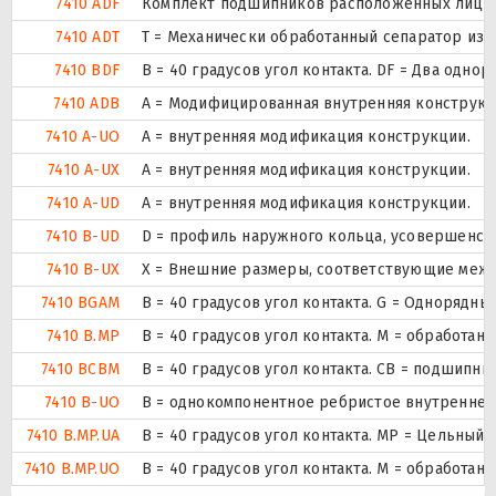
7410 ADF
Комплект подшипников расположенных лицом 
7410 ADT
T = Механически обработанный сепаратор из 
7410 BDF
B = 40 градусов угол контакта. DF = Два о
7410 ADB
A = Модифицированная внутренняя конструкц
7410 A-UO
A = внутренняя модификация конструкции.
7410 A-UX
A = внутренняя модификация конструкции.
7410 A-UD
A = внутренняя модификация конструкции.
7410 B-UD
D = профиль наружного кольца, усовершенст
7410 B-UX
X = Внешние размеры, соответствующие межд
7410 BGAM
B = 40 градусов угол контакта. G = Одноряд
7410 B.MP
B = 40 градусов угол контакта. M = обработа
7410 BCBM
B = 40 градусов угол контакта. CB = подшипн
7410 B-UO
B = однокомпонентное ребристое внутреннее
7410 B.MP.UA
B = 40 градусов угол контакта. MP = Цельны
7410 B.MP.UO
B = 40 градусов угол контакта. M = обработа