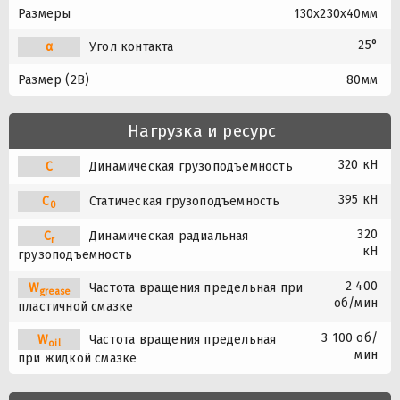
Размеры
130x230x40мм
25°
α
Угол контакта
Размер (2B)
80мм
Нагрузка и ресурс
320 кН
C
Динамическая грузоподъемность
395 кН
C
Статическая грузоподъемность
0
320
C
Динамическая радиальная
r
кН
грузоподъемность
2 400
W
Частота вращения предельная при
grease
об/мин
пластичной смазке
3 100 об/
W
Частота вращения предельная
oil
мин
при жидкой смазке