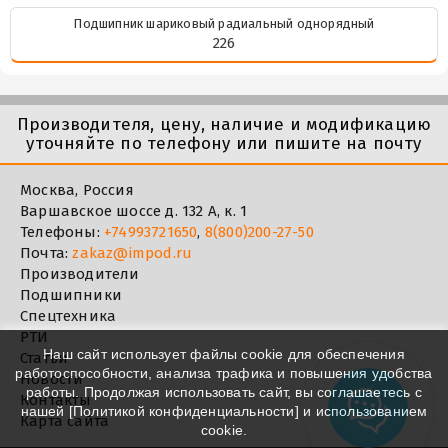
Подшипник шариковый радиальный однорядный
226
Производителя, цену, наличие и модификацию
уточняйте по телефону или пишите на почту
Москва, Россия
Варшавское шоссе д. 132 А, к. 1
Телефоны:
+74993721650
,
8(800)200-27-50
Почта:
zakaz@impod.ru
Производители
Подшипники
Спецтехника
РТИ
Наш сайт использует файлы cookie для обеспечения
Статьи
работоспособности, анализа трафика и повышения удобства
Новости
работы. Продолжая использовать сайт, вы соглашаетесь с
Контакты
нашей [
Политикой конфиденциальности
] и использованием
Карта сайта
cookie.