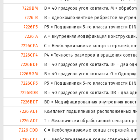
7226BM
B = 40 градусов угол контакта. M = обрабо
7226 B
B = однокомпонентное ребристое внутренн
7226P5
P5 = Подшипники 5-го класса точности DIN
7226 A
A = внутренняя модификация конструкции.
7226CPA
С = Необслуживаемые концы стержней, внут
7226CP4
P4 = Точность размеров и вращения соответ
7226BDF
B = 40 градусов угол контакта. DF = Два 
7226BGM
B = 40 градусов угол контакта. G = Однор
7226CP5
P5 = Подшипники 5-го класса точности DIN
7226BDB
B = 40 градусов угол контакта. DB = два
7226BDT
BD = Модифицированная внутренняя конструк
7226 ADF
Комплект подшипников расположенных лицом
7226 ADT
T = Механически обработанный сепаратор из
7226 CDB
С = Необслуживаемые концы стержней, внут
7226 CDT
С = Необслуживаемые концы стержней, внут