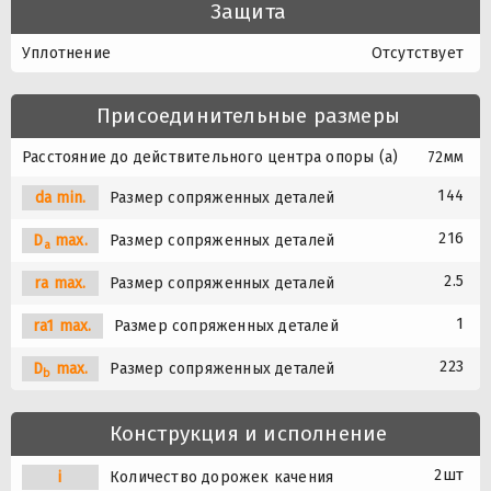
Защита
Уплотнение
Отсутствует
Присоединительные размеры
Расстояние до действительного центра опоры (a)
72мм
144
da min.
Размер сопряженных деталей
216
D
max.
Размер сопряженных деталей
a
2.5
ra max.
Размер сопряженных деталей
1
ra1 max.
Размер сопряженных деталей
223
D
max.
Размер сопряженных деталей
b
Конструкция и исполнение
2шт
i
Количество дорожек качения