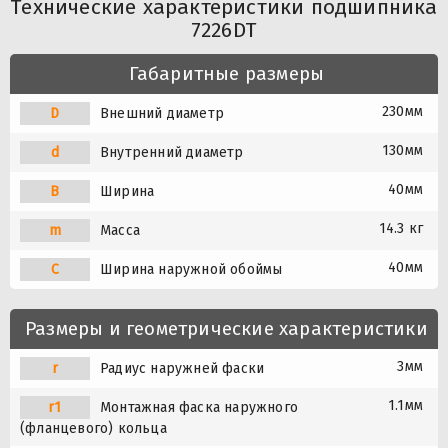
Технические характеристики подшипника
7226DT
Габаритные размеры
230мм
D
Внешний диаметр
130мм
d
Внутренний диаметр
40мм
B
Ширина
14.3 кг
m
Масса
40мм
C
Ширина наружной обоймы
Размеры и геометрические характеристики
3мм
r
Радиус наружней фаски
1.1мм
r1
Монтажная фаска наружного
(фланцевого) кольца