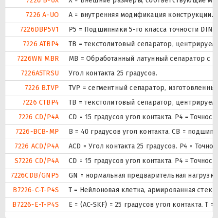
7226 B-UX
X = Внешние размеры, соответствующие ме
7226 A-UO
A = внутренняя модификация конструкции.
7226DBP5V1
P5 = Подшипники 5-го класса точности DIN
7226 ATBP4
ТВ = текстолитовый сепаратор, центрируем
7226WN MBR
MB = Обработанный латунный сепаратор с в
7226A5TRSU
Угол контакта 25 градусов.
7226 B.TVP
TVP = сегментный сепаратор, изготовленны
7226 CTBP4
ТВ = текстолитовый сепаратор, центрируем
7226 CD/P4A
CD = 15 градусов угол контакта. P4 = Точно
7226-BCB-MP
B = 40 градусов угол контакта. CB = подши
7226 ACD/P4A
ACD = Угол контакта 25 градусов. P4 = Точно
S7226 CD/P4A
CD = 15 градусов угол контакта. P4 = Точно
7226CDB/GNP5
GN = нормальная предварительная нагрузка.
B7226-C-T-P4S
T = Нейлоновая клетка, армированная стек
B7226-E-T-P4S
E = (AC-SKF) = 25 градусов угол контакта. 