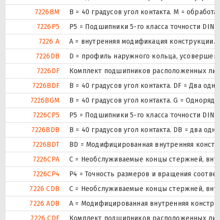
7226BM
B = 40 градусов угол контакта. M = обрабо
7226P5
P5 = Подшипники 5-го класса точности DIN
7226 A
A = внутренняя модификация конструкции.
7226DB
D = профиль наружного кольца, усовершен
7226DF
Комплект подшипников расположенных лицом
7226BDF
B = 40 градусов угол контакта. DF = Два 
7226BGM
B = 40 градусов угол контакта. G = Однор
7226CP5
P5 = Подшипники 5-го класса точности DIN
7226BDB
B = 40 градусов угол контакта. DB = два
7226BDT
BD = Модифицированная внутренняя конструк
7226CPA
С = Необслуживаемые концы стержней, внут
7226CP4
P4 = Точность размеров и вращения соответ
7226 CDB
С = Необслуживаемые концы стержней, внут
7226 ADB
A = Модифицированная внутренняя констру
7226 CDF
Комплект подшипников расположенных лицом