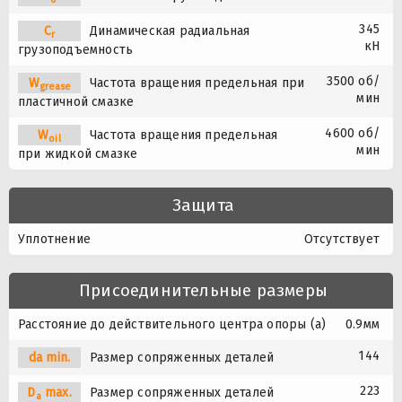
345
C
Динамическая радиальная
r
кН
грузоподъемность
3500 об/
W
Частота вращения предельная при
grease
мин
пластичной смазке
4600 об/
W
Частота вращения предельная
oil
мин
при жидкой смазке
Защита
Уплотнение
Отсутствует
Присоединительные размеры
Расстояние до действительного центра опоры (a)
0.9мм
144
da min.
Размер сопряженных деталей
223
D
max.
Размер сопряженных деталей
a