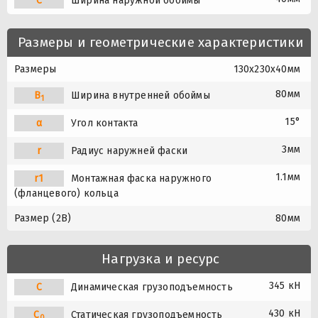
C
Ширина наружной обоймы
Размеры и геометрические характеристики
Размеры
130x230x40мм
80мм
B
Ширина внутренней обоймы
1
15°
α
Угол контакта
3мм
r
Радиус наружней фаски
1.1мм
r1
Монтажная фаска наружного
(фланцевого) кольца
Размер (2B)
80мм
Нагрузка и ресурс
345 кН
C
Динамическая грузоподъемность
430 кН
C
Статическая грузоподъемность
0