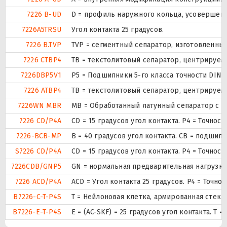
7226 B-UD
D = профиль наружного кольца, усовершен
7226A5TRSU
Угол контакта 25 градусов.
7226 B.TVP
TVP = сегментный сепаратор, изготовленны
7226 CTBP4
ТВ = текстолитовый сепаратор, центрируем
7226DBP5V1
P5 = Подшипники 5-го класса точности DIN
7226 ATBP4
ТВ = текстолитовый сепаратор, центрируем
7226WN MBR
MB = Обработанный латунный сепаратор с в
7226 CD/P4A
CD = 15 градусов угол контакта. P4 = Точно
7226-BCB-MP
B = 40 градусов угол контакта. CB = подши
S7226 CD/P4A
CD = 15 градусов угол контакта. P4 = Точно
7226CDB/GNP5
GN = нормальная предварительная нагрузка.
7226 ACD/P4A
ACD = Угол контакта 25 градусов. P4 = Точно
B7226-C-T-P4S
T = Нейлоновая клетка, армированная стек
B7226-E-T-P4S
E = (AC-SKF) = 25 градусов угол контакта. 