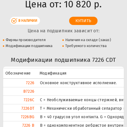
Цена от:
10 820 р.
В НАЛИЧИИ
Цена на подшипник зависит от:
Фирмы производителя
Наличия на складе (заказ)
Модификации подшипника
Требуемого количества
Модификации подшипника 7226 CDT
Обозначение
Модификация
7226
Основное конструктивное исполнение.
B7226
7226C
С = Необслуживаемые концы стержней, внут
7226DT
T = Механически обработанный сепаратор из
7226BG
B = 40 градусов угол контакта. G = Однор
7226 B
B = однокомпонентное ребристое внутренн