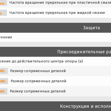
Частота вращения предельная при пластичной смаз
ase
Частота вращения предельная при жидкой смазке
il
Защита
тнение
Присоединительные р
ояние до действительного центра опоры (a)
in.
Размер сопряженных деталей
ax.
Размер сопряженных деталей
ax.
Размер сопряженных деталей
Конструкция и испол