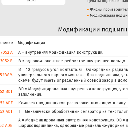
Цена на подшипник зав
Фирмы производите
Модификации подши
Модификации подшипни
ачение
Модификация
7052 A
A = внутренняя модификация конструкции.
7052 B
B = однокомпонентное ребристое внутреннее кольцо.
B = 40 градусов угол контакта. G = Однорядный ради
052BGM
универсального парного монтажа. Два подшипника, ус
схеме, будут иметь определенный осевой зазор в домо
BD = Модифицированная внутренняя конструкция, угол к
52 BDT
заполнения.
052 ADF
Комплект подшипников расположенных лицом к лицу, д
052 ADT
T = Механически обработанный сепаратор из текстолит
A = Модифицированная внутренняя конструкция. DB = 
52 ADB
шарикоподшипника, однорядные радиально-упорные 