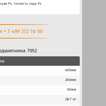
кции P4, точность хода P4.
+ 7 499 372 16 50
одшипника 7052
ры
400мм
260мм
65мм
28.7 кг