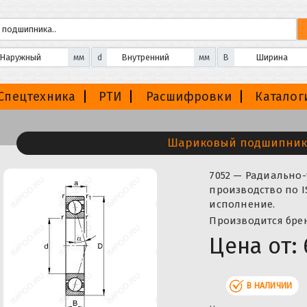
мм
d
мм
B
Спецтехника
РТИ
Расшифровки
Каталог
Шариковый подшипник
7052 — Радиальн
производство по I
исполнение.
Производится брен
Цена от:
В НАЛИЧИИ