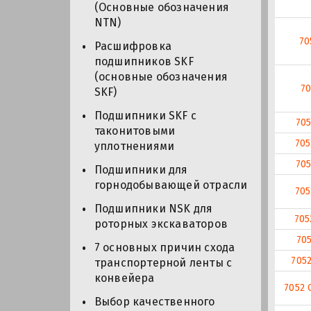
(Основные обозначения
NTN)
70
Расшифровка
подшипников SKF
(основные обозначения
70
SKF)
Подшипники SKF с
705
таконитовыми
705
уплотнениями
705
Подшипники для
горнодобывающей отрасли
705
Подшипники NSK для
705
роторных экскаваторов
70
7 основных причин схода
705
транспортерной ленты с
конвейера
7052 
Выбор качественного