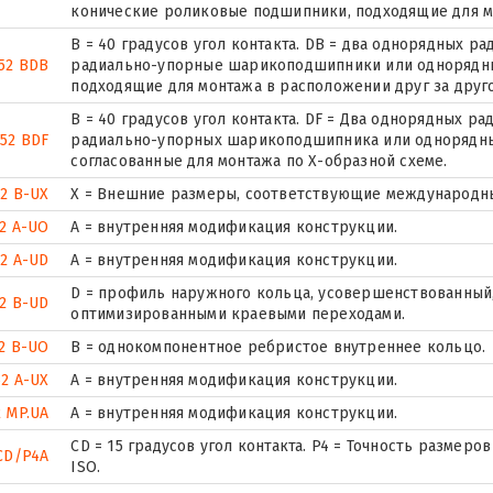
конические роликовые подшипники, подходящие для мо
B = 40 градусов угол контакта. DB = два однорядных
52 BDB
радиально-упорные шарикоподшипники или однорядн
подходящие для монтажа в расположении друг за друг
B = 40 градусов угол контакта. DF = Два однорядных 
52 BDF
радиально-упорных шарикоподшипника или однорядны
согласованные для монтажа по Х-образной схеме.
2 B-UX
X = Внешние размеры, соответствующие международны
2 A-UO
A = внутренняя модификация конструкции.
2 A-UD
A = внутренняя модификация конструкции.
D = профиль наружного кольца, усовершенствованный,
2 B-UD
оптимизированными краевыми переходами.
2 B-UO
B = однокомпонентное ребристое внутреннее кольцо.
52 A-UX
A = внутренняя модификация конструкции.
2 MP.UA
A = внутренняя модификация конструкции.
CD = 15 градусов угол контакта. P4 = Точность размеро
CD/P4A
ISO.