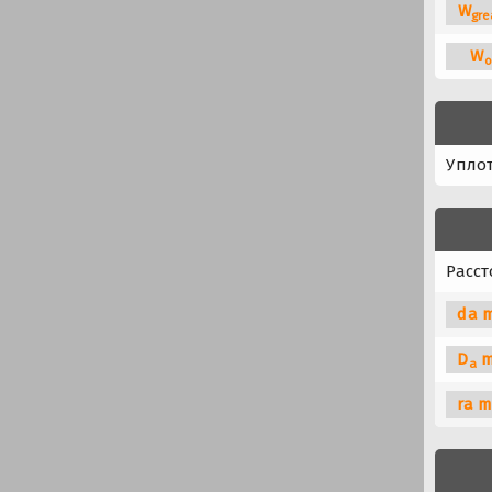
W
gre
W
o
Упло
Расст
da m
D
m
a
ra m