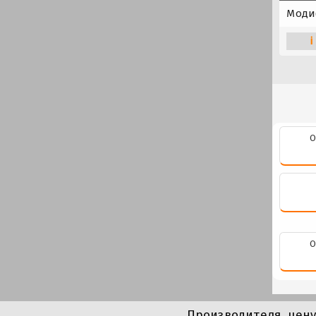
Моди
i
О
О
Производителя, цен