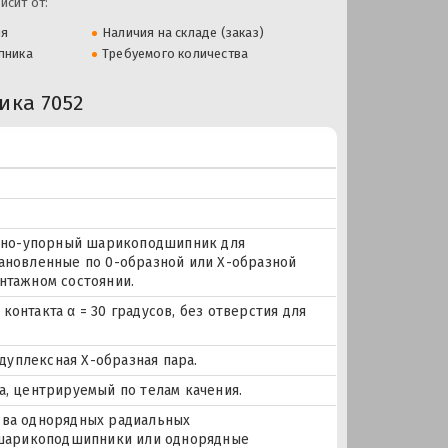
исит от:
ля
Наличия на складе (заказ)
пника
Требуемого количества
ка 7052
ально-упорный шарикоподшипник для
тановленные по 0-образной или Х-образной
нтажном состоянии.
онтакта α = 30 градусов, без отверстия для
уплексная Х-образная пара.
а, центрируемый по телам качения.
два однорядных радиальных
шарикоподшипники или однорядные