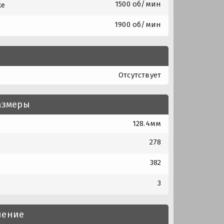
1500 об/мин
ке
1900 об/мин
Отсутствует
азмеры
128.4мм
278
382
3
нение