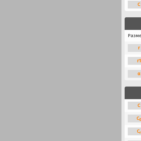
C
Разм
r
r
α
C
C
C
r