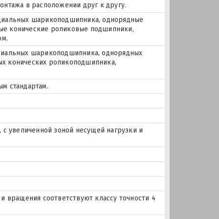
нтажа в расположении друг к другу.
 радиальных шарикоподшипника, однорядные
ые конические роликовые подшипники,
ом.
радиальных шарикоподшипника, однорядных
х конических роликоподшипника,
м стандартам.
 с увеличенной зоной несущей нагрузки и
в и вращения соответствуют классу точности 4