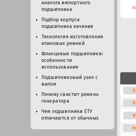
аналога импортного
A
подшипника
Подбор корпуса
подшипника качения
Технология изготовления
клиновых ремней
Фланцевые подшипники:
особенности
использования
Подшипниковый узел с
валом
D
Почему свистит ремень
генератора
d
Чем подшипники ЕТУ
B
отличаются от обычных
m