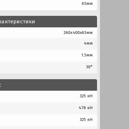
65мм
рактеристики
260x400x65мм
4мм
1.5мм
30°
с
325 кН
478 кН
325 кН