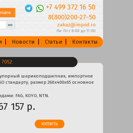
+7 499 372 16 50
8(800)200-27-50
zakaz@impod.ru
мм
Пн-Пт с 8:00 до 17:00
и
Новости
Статьи
Контакты
 7052
о-упорный шарикоподшипник, импортное
SO стандарту, размер 260x400x65 основное
дами: FAG, KOYO, NTN.
67 157 р.