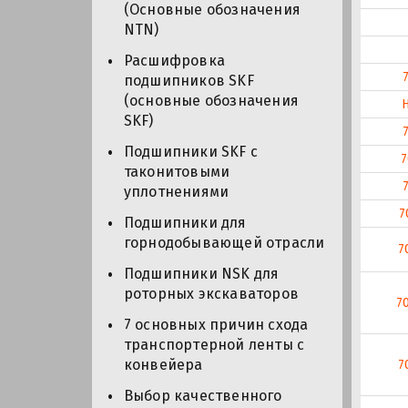
(Основные обозначения
NTN)
Расшифровка
подшипников SKF
(основные обозначения
SKF)
Подшипники SKF с
таконитовыми
уплотнениями
7
Подшипники для
горнодобывающей отрасли
7
Подшипники NSK для
роторных экскаваторов
7
7 основных причин схода
транспортерной ленты с
конвейера
7
Выбор качественного