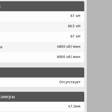
с
67 кН
66.5 кН
67 кН
4800 об/мин
ке
6000 об/мин
Отсутствует
азмеры
47.2мм