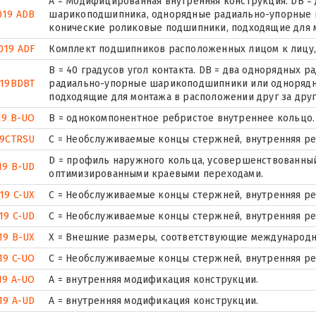
A = Модифицированная внутренняя конструкция. DB =
019 ADB
шарикоподшипника, однорядные радиально-упорные
конические роликовые подшипники, подходящие для м
019 ADF
Комплект подшипников расположенных лицом к лицу, 
B = 40 градусов угол контакта. DB = два однорядных
019BDBT
радиально-упорные шарикоподшипники или однорядн
подходящие для монтажа в расположении друг за друг
19 B-UO
B = однокомпонентное ребристое внутреннее кольцо.
19CTRSU
С = Необслуживаемые концы стержней, внутренняя ре
D = профиль наружного кольца, усовершенствованный
19 B-UD
оптимизированными краевыми переходами.
19 C-UX
С = Необслуживаемые концы стержней, внутренняя ре
19 C-UD
С = Необслуживаемые концы стержней, внутренняя ре
19 B-UX
X = Внешние размеры, соответствующие международн
19 C-UO
С = Необслуживаемые концы стержней, внутренняя ре
19 A-UO
A = внутренняя модификация конструкции.
19 A-UD
A = внутренняя модификация конструкции.