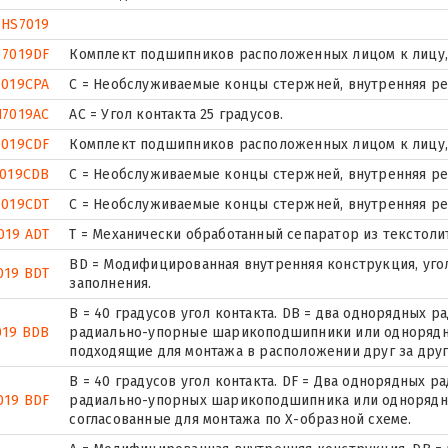
HS7019
7019DF
Комплект подшипников расположенных лицом к лицу, 
7019CPA
С = Необслуживаемые концы стержней, внутренняя ре
H7019AC
AC = Угол контакта 25 градусов.
7019CDF
Комплект подшипников расположенных лицом к лицу, 
7019CDB
С = Необслуживаемые концы стержней, внутренняя ре
7019CDT
С = Необслуживаемые концы стержней, внутренняя ре
019 ADT
T = Механически обработанный сепаратор из текстоли
BD = Модифицированная внутренняя конструкция, угол 
019 BDT
заполнения.
B = 40 градусов угол контакта. DB = два однорядных
019 BDB
радиально-упорные шарикоподшипники или однорядн
подходящие для монтажа в расположении друг за друг
B = 40 градусов угол контакта. DF = Два однорядных
019 BDF
радиально-упорных шарикоподшипника или однорядн
согласованные для монтажа по Х-образной схеме.