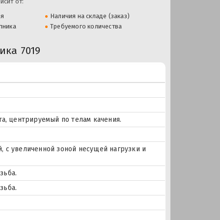
исит от:
ля
Наличия на складе (заказ)
пника
Требуемого количества
ка 7019
та, центрируемый по телам качения.
, с увеличенной зоной несущей нагрузки и
зьба.
зьба.