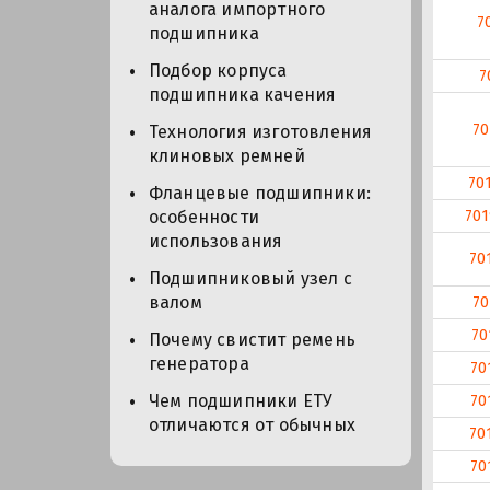
аналога импортного
7
подшипника
Подбор корпуса
7
подшипника качения
7
Технология изготовления
клиновых ремней
70
Фланцевые подшипники:
70
особенности
использования
70
Подшипниковый узел с
валом
70
70
Почему свистит ремень
генератора
70
Чем подшипники ЕТУ
70
отличаются от обычных
70
70