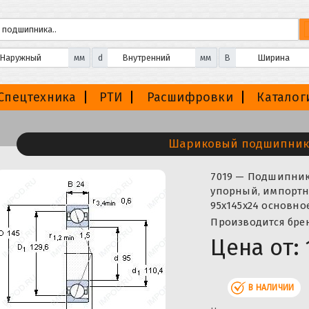
мм
d
мм
B
Спецтехника
РТИ
Расшифровки
Каталог
Шариковый подшипник
7019 — Подшипни
упорный, импортно
95x145x24 основно
Производится бренд
Цена от:
В НАЛИЧИИ