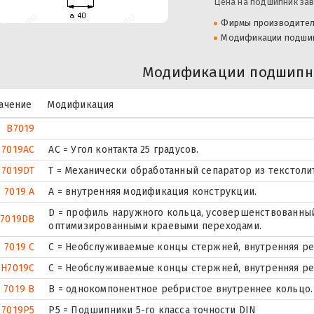
Цена на подшипник зав
Фирмы производите
Модификации подши
Модификации подшипни
ачение
Модификация
B7019
7019AC
AC = Угол контакта 25 градусов.
7019DT
T = Механически обработанный сепаратор из текстоли
7019 A
A = внутренняя модификация конструкции.
D = профиль наружного кольца, усовершенствованный
7019DB
оптимизированными краевыми переходами.
7019 C
С = Необслуживаемые концы стержней, внутренняя ре
H7019C
С = Необслуживаемые концы стержней, внутренняя ре
7019 B
B = однокомпонентное ребристое внутреннее кольцо.
7019P5
P5 = Подшипники 5-го класса точности DIN