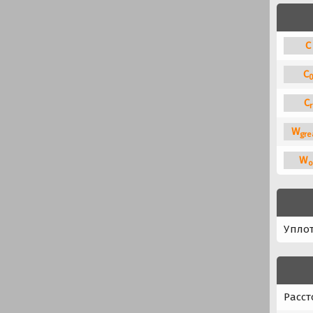
C
C
C
r
W
gre
W
o
Упло
Расст