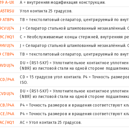
19 A-UX
A = внутренняя модификация конструкции.
9A5TRSU
Угол контакта 25 градусов.
9 ATBP4
ТВ = текстолитовый сепаратор, центрируемый по вну
9CVUJ74
J = Сепаратор стальной штампованный незакалённый. С
19C/HQ1
С = Необслуживаемые концы стержней, внутренняя ре
9HVUJ74
J = Сепаратор стальной штампованный незакалённый. С
9 CTBP4
ТВ = текстолитовый сепаратор, центрируемый по вну
DU = (RS1-SKF) = Уплотнительное контактное уплотне
HVDUJ74
(NBR) из листовой стали на одной стороне подшипника
CD = 15 градусов угол контакта. P4 = Точность размер
 CD/P4A
ISO.
DU = (RS1-SKF) = Уплотнительное контактное уплотне
CVDUJ74
(NBR) из листовой стали на одной стороне подшипника
 CB/P4A
P4 = Точность размеров и вращения соответствуют кла
 CE/P4A
P4 = Точность размеров и вращения соответствуют кла
9AC/HQ1
AC = Угол контакта 25 градусов.