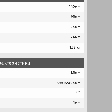
145мм
95мм
24мм
24мм
1.32 кг
рактеристики
1.5мм
95x145x24мм
30°
1мм