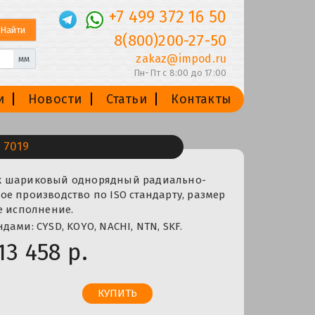
+7 499 372 16 50
8(800)200-27-50
zakaz@impod.ru
мм
Пн-Пт с 8:00 до 17:00
и
Новости
Статьи
Контакты
 7019
к шариковый однорядный радиально-
е производство по ISO стандарту, размер
е исполнение.
ами: CYSD, KOYO, NACHI, NTN, SKF.
13 458 р.