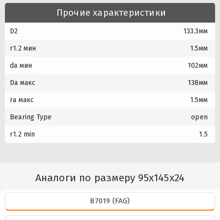
Прочие характеристики
D2
133.3мм
r1.2 мин
1.5мм
da мин
102мм
Da макс
138мм
ra макс
1.5мм
Bearing Type
open
r1.2 min
1.5
Аналоги по размеру 95x145x24
B7019 (FAG)