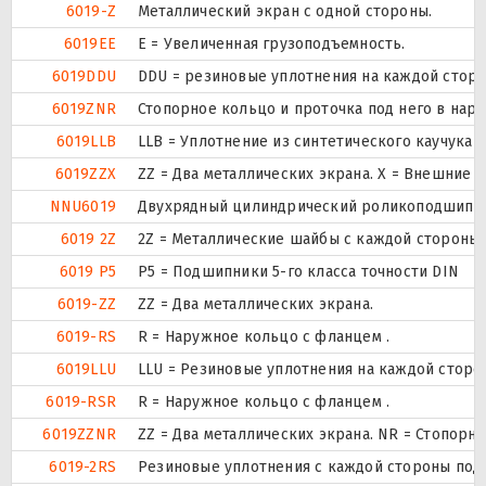
6019-Z
Металлический экран с одной стороны.
6019EE
Е = Увеличенная грузоподъемность.
6019DDU
DDU = резиновые уплотнения на каждой стор
6019ZNR
Стопорное кольцо и проточка под него в нар
6019LLB
LLB = Уплотнение из синтетического каучука б
6019ZZX
ZZ = Два металлических экрана. X = Внешние
NNU6019
Двухрядный цилиндрический роликоподшипник.
6019 2Z
2Z = Металлические шайбы с каждой стороны
6019 P5
P5 = Подшипники 5-го класса точности DIN
6019-ZZ
ZZ = Два металлических экрана.
6019-RS
R = Наружное кольцо с фланцем .
6019LLU
LLU = Резиновые уплотнения на каждой сторо
6019-RSR
R = Наружное кольцо с фланцем .
6019ZZNR
ZZ = Два металлических экрана. NR = Стопор
6019-2RS
Резиновые уплотнения с каждой стороны под