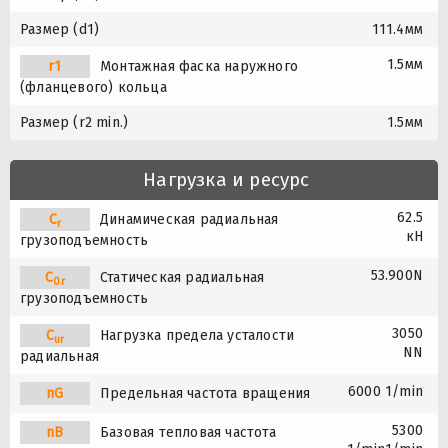
Размер (d1)
111.4мм
1.5мм
r1
Монтажная фаска наружного
(фланцевого) кольца
Размер (r2 min.)
1.5мм
Нагрузка и ресурс
62.5
C
Динамическая радиальная
r
кН
грузоподъемность
53.900N
C
Статическая радиальная
0r
грузоподъемность
3050
C
Нагрузка предела усталости
ur
NN
радиальная
6000 1/min
nG
Предельная частота вращения
5300
nB
Базовая тепловая частота