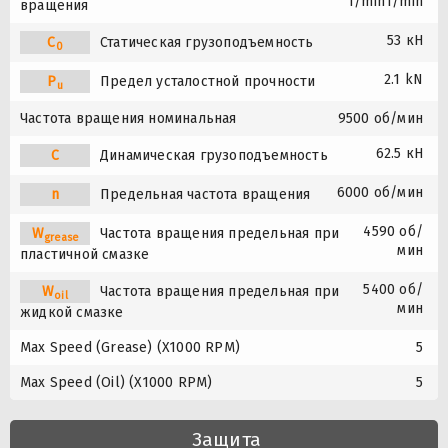
1/min1/min
вращения
53 кН
C
Статическая грузоподъемность
0
2.1 kN
P
Предел усталостной прочности
u
Частота вращения номинальная
9500 об/мин
62.5 кН
C
Динамическая грузоподъемность
6000 об/мин
n
Предельная частота вращения
4590 об/
W
Частота вращения предельная при
grease
мин
пластичной смазке
5400 об/
W
Частота вращения предельная при
oil
мин
жидкой смазке
Max Speed (Grease) (X1000 RPM)
5
Max Speed (Oil) (X1000 RPM)
5
Защита