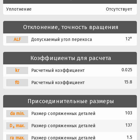
Уплотнение
Отсутствует
Отклонение, точность вращения
12°
A
L
F
Допускаемый угол перекоса
Коэффициенты для расчета
0.025
kr
Расчетный коэффициент
15.8
f0
Расчетный коэффициент
Присоединительные размеры
103
da min.
Размер сопряженных деталей
137
D
max.
Размер сопряженных деталей
a
1.5
ra max.
Размер сопряженных деталей