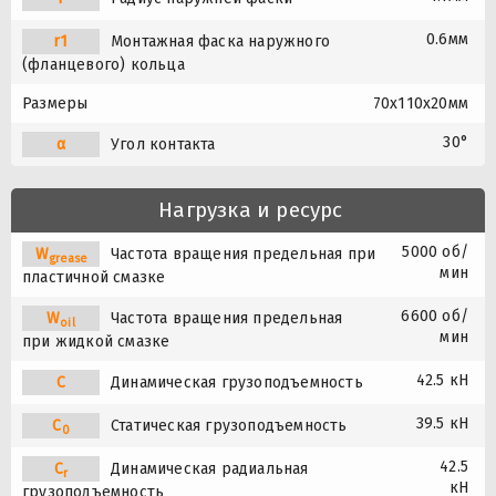
0.6мм
r1
Монтажная фаска наружного
(фланцевого) кольца
Размеры
70x110x20мм
30°
α
Угол контакта
Нагрузка и ресурс
5000 об/
W
Частота вращения предельная при
grease
мин
пластичной смазке
6600 об/
W
Частота вращения предельная
oil
мин
при жидкой смазке
42.5 кН
C
Динамическая грузоподъемность
39.5 кН
C
Статическая грузоподъемность
0
42.5
C
Динамическая радиальная
r
кН
грузоподъемность