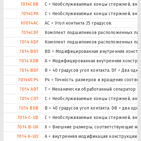
7014CDB
С = Необслуживаемые концы стержней, внут
7014CPA
С = Необслуживаемые концы стержней, внут
H7014AC
AC = Угол контакта 25 градусов.
7014CDF
Комплект подшипников расположенных лицом
7014 ADF
Комплект подшипников расположенных лицом
7014 BDT
BD = Модифицированная внутренняя конструк
7014 ADB
A = Модифицированная внутренняя констру
7014 BDF
B = 40 градусов угол контакта. DF = Два 
7014UCP4
P4 = Точность размеров и вращения соответ
7014 ADT
T = Механически обработанный сепаратор из
7014 CDT
С = Необслуживаемые концы стержней, внут
7014 BDB
B = 40 градусов угол контакта. DB = два
7014 C-UD
С = Необслуживаемые концы стержней, внут
7014 B-UX
X = Внешние размеры, соответствующие ме
7014 A-UO
A = внутренняя модификация конструкции.