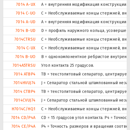
7014 A-UX
A = внутренняя модификация конструкции.
7014 C-UO
С = Необслуживаемые концы стержней, внут
7014 A-UD
A = внутренняя модификация конструкции.
7014 B-UD
D = профиль наружного кольца, усовершен
7014CTRSU
С = Необслуживаемые концы стержней, внут
7014 C-UX
С = Необслуживаемые концы стержней, внут
7014 B-UO
B = однокомпонентное ребристое внутренн
7014A5TRSU
Угол контакта 25 градусов.
7014 ATBP4
ТВ = текстолитовый сепаратор, центрируем
7014HVUJ74
J = Сепаратор стальной штампованный незак
7014 CTBP4
ТВ = текстолитовый сепаратор, центрируем
7014CVUJ74
J = Сепаратор стальной штампованный незак
H7014C/HQ1
С = Необслуживаемые концы стержней, внут
7014 CD/P4A
CD = 15 градусов угол контакта. P4 = Точно
7014 CE/P4A
P4 = Точность размеров и вращения соответ