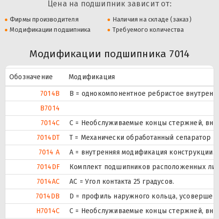
Цена на подшипник зависит от:
Фирмы производителя
Наличия на складе (заказ)
Модификации подшипника
Требуемого количества
Модификации подшипника 7014
Обозначение
Модификация
7014B
B = однокомпонентное ребристое внутренн
B7014
7014C
С = Необслуживаемые концы стержней, внут
7014DT
T = Механически обработанный сепаратор из
7014 A
A = внутренняя модификация конструкции.
7014DF
Комплект подшипников расположенных лицом
7014AC
AC = Угол контакта 25 градусов.
7014DB
D = профиль наружного кольца, усовершен
H7014C
С = Необслуживаемые концы стержней, внут