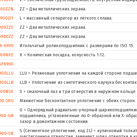
900ZZN
ZZ = Два металлических экрана.
900L11
L = массивный сепаратор из лёгкого сплава.
900ZZE
ZZ = Два металлических экрана.
6900ZZ
ZZ = Два металлических экрана.
A 6900
Игольчатый роликоподшипник с размерами по ISO 15.
900NKE
К = Коническая посадка, конусность 1:12.
SF6900
900LLU
LLU = Резиновые уплотнения на каждой стороне подши
900LLB
LLB = Уплотнение из синтетического каучука бесконтак
900NSE
S = смазочный паз и три отверстия в наружном кольце
00-2RU
Манжетное бесконтактное уплотнение с обеих сторон.
G = Однорядный радиально-упорный шарикоподшипник 
900-GB
подшипника, установленные по 0-образной или Х-обра
зазор в домонтажном состоянии.
S (Сегментное уплотнение, код 2L) = кулачковый толкат
900-SB
шестигранное отверстие ,заменяет шлиц отвертки в к