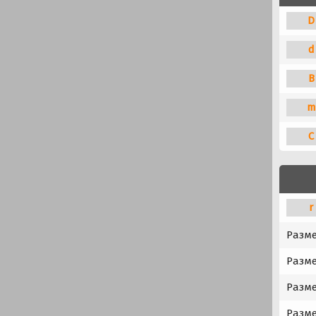
D
d
B
m
C
r
Разм
Разме
Разме
Разме