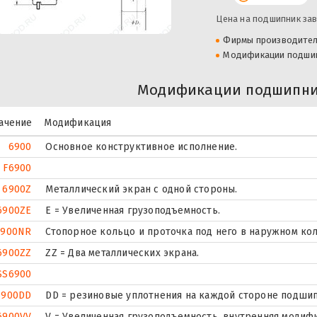
Цена на подшипник зав
Фирмы производите
Модификации подши
Модификации подшипни
ачение
Модификация
6900
Основное конструктивное исполнение.
F6900
6900Z
Металлический экран с одной стороны.
6900ZE
Е = Увеличенная грузоподъемность.
6900NR
Стопорное кольцо и проточка под него в наружном ко
6900ZZ
ZZ = Два металлических экрана.
SS6900
6900DD
DD = резиновые уплотнения на каждой стороне подшип
6900VV
V = Увеличенная грузоподъемность, внутренняя модиф