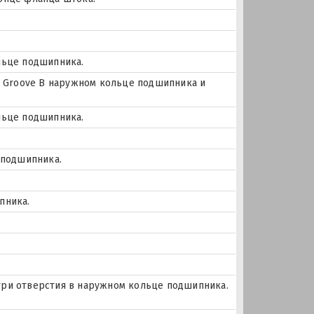
льце подшипника.
цо Groove В наружном кольце подшипника и
льце подшипника.
 подшипника.
пника.
и три отверстия в наружном кольце подшипника.