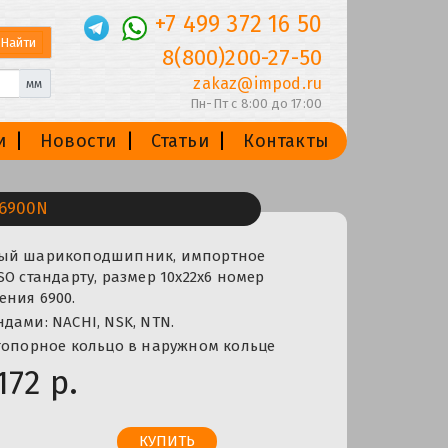
+7 499 372 16 50
8(800)200-27-50
zakaz@impod.ru
мм
Пн-Пт с 8:00 до 17:00
и
Новости
Статьи
Контакты
6900N
ный шарикоподшипник, импортное
SO стандарту, размер 10x22x6 номер
ения 6900.
дами: NACHI, NSK, NTN.
топорное кольцо в наружном кольце
172 р.