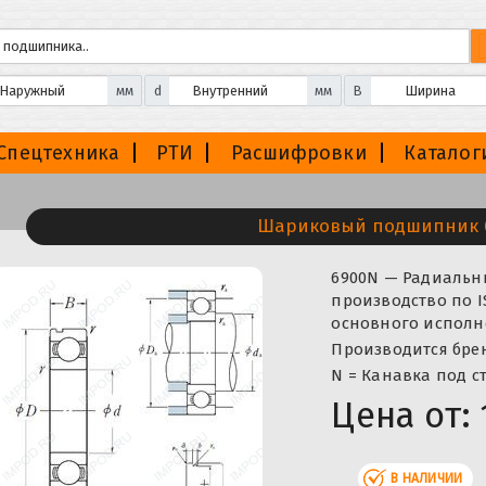
мм
d
мм
B
Спецтехника
РТИ
Расшифровки
Каталог
Шариковый подшипник 
6900N — Радиаль
производство по I
основного исполн
Производится брен
N = Канавка под с
Цена от:
В НАЛИЧИИ