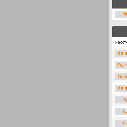
f
Расст
da m
D
m
a
ra m
da 
D
C
C