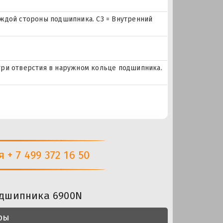
ждой стороны подшипника. C3 = Внутренний
и три отверстия в наружном кольце подшипника.
+ 7 499 372 16 50
одшипника 6900N
ры