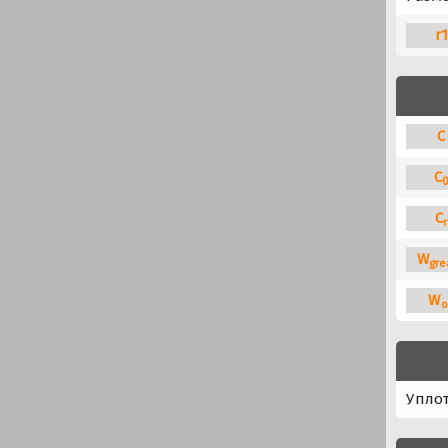
r
C
C
C
r
W
gre
W
o
Упло