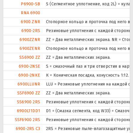
P6900-SB
S (Сегментное уплотнение, код 2L) = кул
RNA 6900
6900 ZNR
Стопорное кольцо и проточка под него в
6900-2RS
Резиновые уплотнения с каждой стороны
6900ZZNR
ZZ = Два металлических экрана. NR = Ст
6900ZENR
Стопорное кольцо и проточка под него в
SS6900 ZZ
ZZ = Два металлических экрана.
6900-2NSE
S = смазочный паз и три отверстия в нар
6900-2NKE
К = Коническая посадка, конусность 1:12.
6900LLUNR
LLU = Резиновые уплотнения на каждой с
SSF6900 ZZ
ZZ = Два металлических экрана.
SS6900 2RS
Резиновые уплотнения с каждой стороны
6900L11DD1
D1 = (Смазка сегмента, код W33) = Смазоч
SSF6900 2RS
Резиновые уплотнения с каждой стороны
6900-2RS C3
2RS = Резиновые пыле-влагозащитные упл