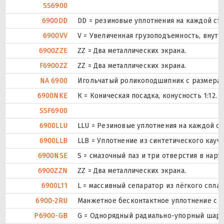
SS6900
6900DD
DD = резиновые уплотнения на каждой ст
6900VV
V = Увеличенная грузоподъемность, внут
6900ZZE
ZZ = Два металлических экрана.
F6900ZZ
ZZ = Два металлических экрана.
NA 6900
Игольчатый роликоподшипник с размерами
6900NKE
К = Коническая посадка, конусность 1:12.
SSF6900
6900LLU
LLU = Резиновые уплотнения на каждой с
6900LLB
LLB = Уплотнение из синтетического каучу
6900NSE
S = смазочный паз и три отверстия в нар
6900ZZN
ZZ = Два металлических экрана.
6900L11
L = массивный сепаратор из лёгкого сплав
6900-2RU
Манжетное бесконтактное уплотнение с о
P6900-GB
G = Однорядный радиально-упорный шарик