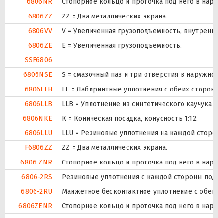
6806NR
Стопорное кольцо и проточка под него в нар
6806ZZ
ZZ = Два металлических экрана.
6806VV
V = Увеличенная грузоподъемность, внутренн
6806ZE
Е = Увеличенная грузоподъемность.
SSF6806
6806NSE
S = смазочный паз и три отверстия в наружн
6806LLH
LL = Лабиринтные уплотнения с обеих сторон 
6806LLB
LLB = Уплотнение из синтетического каучука б
6806NKE
К = Коническая посадка, конусность 1:12.
6806LLU
LLU = Резиновые уплотнения на каждой сторо
F6806ZZ
ZZ = Два металлических экрана.
6806 ZNR
Стопорное кольцо и проточка под него в нар
6806-2RS
Резиновые уплотнения с каждой стороны под
6806-2RU
Манжетное бесконтактное уплотнение с обеих
6806ZENR
Стопорное кольцо и проточка под него в нар