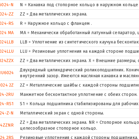
6024-N
N = Канавка под стопорное кольцо в наружном кольце
024-ZZ
ZZ = Два металлических экрана.
024-RS
R = Наружное кольцо с фланцем .
024 MA
MA = Механически обработанный латунный сепаратор,
024LLB
LLB = Уплотнение из синтетического каучука бесконтак
024LLU
LLU = Резиновые уплотнения на каждой стороне подши
024ZZX
ZZ = Два металлических экрана. X = Внешние размеры
Двухрядный цилиндрический роликоподшипник. Кониче
NU6024
внутренний зазор. Имеются масляная канавка и маслян
6024 2Z
2Z = Металлические шайбы с каждой стороны подшипн
24-2RU
Манжетное бесконтактное уплотнение с обеих сторон.
24-RS1
S1 = Кольца подшипника стабилизированы для рабочих 
24-Z-N
Металлический экран с одной стороны.
ZZ = Два металлических экрана. NR = Стопорное коль
24ZZNR
целесообразное стопорное кольцо.
24 2RS
Резиновые уплотнения с каждой стороны подшипника.