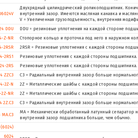
Двухрядный цилиндрический роликоподшипник. Кониче
U6024V
внутренний зазор. Имеются масляная канавка и маслян
V = Увеличенная грузоподъемность, внутренняя модиф
24 DDU
DDU = резиновые уплотнения на каждой стороне подш
4-Z-NR
Стопорное кольцо и проточка под него в наружном ко
4-2RSR
2RSR = Резиновые уплотнения с каждой стороны подш
4-2RS1
Резиновые уплотнения с каждой стороны подшипника.
24-2RS
Резиновые уплотнения с каждой стороны подшипника.
4 ZZC3
C3 = Радиальный внутренний зазор больше нормальног
4-2Z-N
2Z = Металлические шайбы с каждой стороны подшипн
-2Z-NR
2Z = Металлические шайбы с каждой стороны подшипн
4 2Z.C3
C3 = Радиальный внутренний зазор больше нормальног
MA = Механически обработанный латунный сепаратор 
 MA.C3
внутренний зазор подшипника больше, чем обычно.
 (6024)
6024