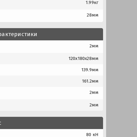
1.99кг
28мм
рактеристики
2мм
120x180x28мм
139.9мм
161.2мм
2мм
2мм
с
80 кН