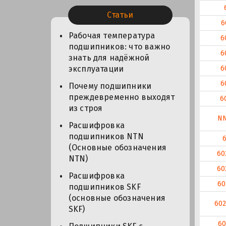
Статьи
6
Рабочая температура
6
подшипников: что важно
6
знать для надёжной
6
эксплуатации
6
Почему подшипники
преждевременно выходят
6
из строя
N
Расшифровка
подшипников NTN
(Основные обозначения
60
NTN)
60
Расшифровка
60
подшипников SKF
(основные обозначения
60
SKF)
60