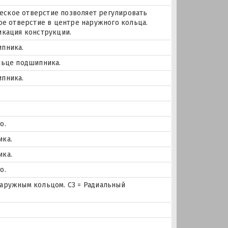
ское отверстие позволяет регулировать
ое отверстие в центре наружного кольца.
икация конструкции.
ипника.
льце подшипника.
ипника.
о.
ика.
ика.
о.
наружным кольцом. C3 = Радиальный