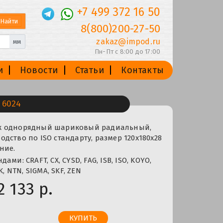
+7 499 372 16 50
8(800)200-27-50
zakaz@impod.ru
мм
Пн-Пт с 8:00 до 17:00
и
Новости
Статьи
Контакты
 6024
к однорядный шариковый радиальный,
дство по ISO стандарту, размер 120x180x28
ние.
ми: CRAFT, CX, CYSD, FAG, ISB, ISO, KOYO,
K, NTN, SIGMA, SKF, ZEN
2 133 р.