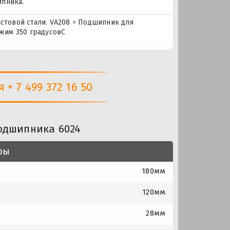
ипника.
истовой стали. VA208 = Подшипник для
жим 350 градусовC
+ 7 499 372 16 50
одшипника 6024
ры
180мм
120мм
28мм