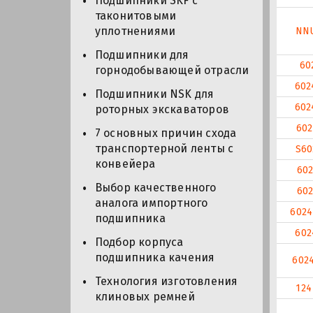
Подшипники SKF с
таконитовыми
уплотнениями
NN
Подшипники для
60
горнодобывающей отрасли
602
Подшипники NSK для
602
роторных экскаваторов
602
7 основных причин схода
транспортерной ленты с
S60
конвейера
602
Выбор качественного
602
аналога импортного
6024
подшипника
602
Подбор корпуса
подшипника качения
6024
Технология изготовления
124
клиновых ремней