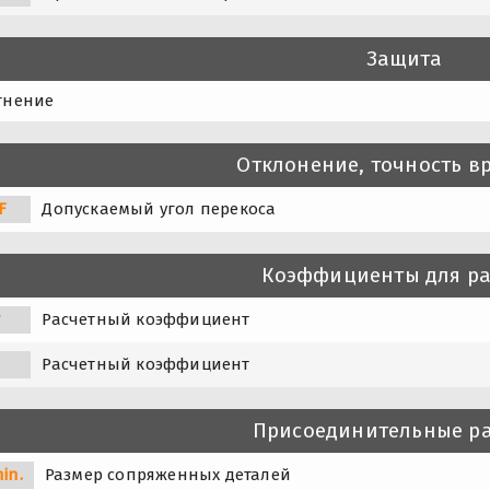
Защита
тнение
Отклонение, точность 
F
Допускаемый угол перекоса
Коэффициенты для ра
r
Расчетный коэффициент
0
Расчетный коэффициент
Присоединительные р
in.
Размер сопряженных деталей