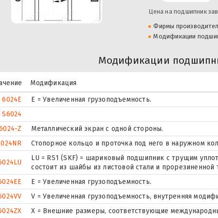
Цена на подшипник зав
Фирмы производите
Модификации подши
Модификации подшипни
ачение
Модификация
6024E
Е = Увеличенная грузоподъемность.
S6024
6024-Z
Металлический экран с одной стороны.
6024NR
Стопорное кольцо и проточка под него в наружном ко
LU = RS1 (SKF) = шариковый подшипник с трущим упло
6024LU
состоит из шайбы из листовой стали и прорезиненной 
6024EE
Е = Увеличенная грузоподъемность.
6024VV
V = Увеличенная грузоподъемность, внутренняя модиф
6024ZX
X = Внешние размеры, соответствующие международны