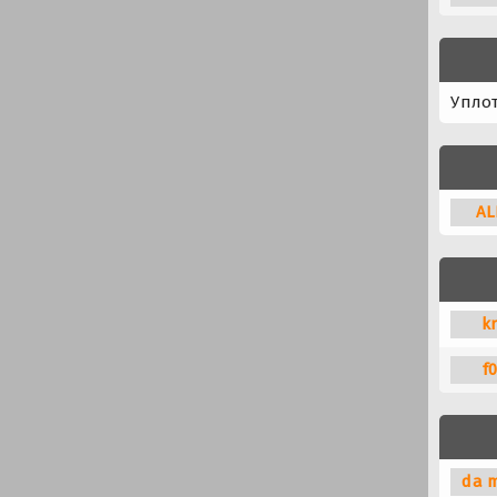
Упло
A
L
k
f
da m