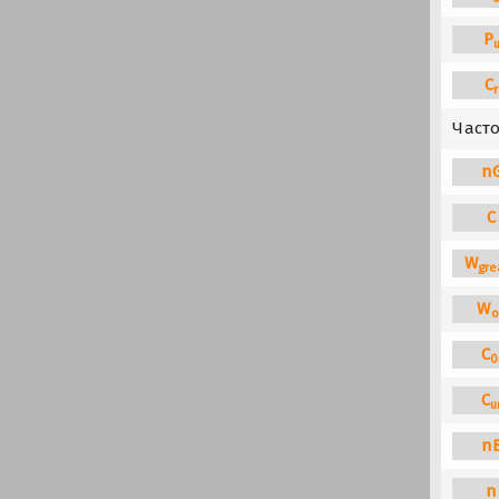
P
C
r
Част
n
C
W
gre
W
o
C
0
C
u
n
n