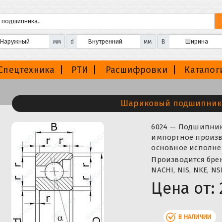
мм
d
мм
B
Спецтехника
РТИ
Расшифровки
Каталог
Шариковый подшипник
6024 — Подшипни
импортное произво
основное исполне
Производится бренда
NACHI, NIS, NKE, NS
Цена от:
В НАЛИЧИИ