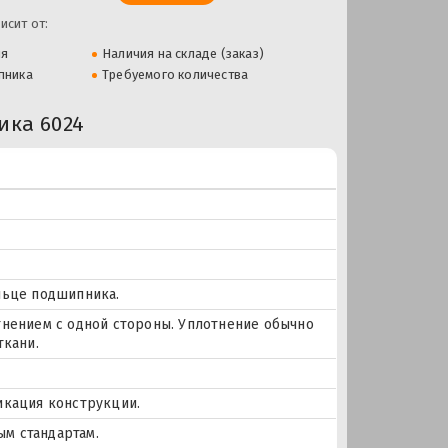
исит от:
ля
Наличия на складе (заказ)
пника
Требуемого количества
ка 6024
льце подшипника.
тнением с одной стороны. Уплотнение обычно
ткани.
икация конструкции.
м стандартам.