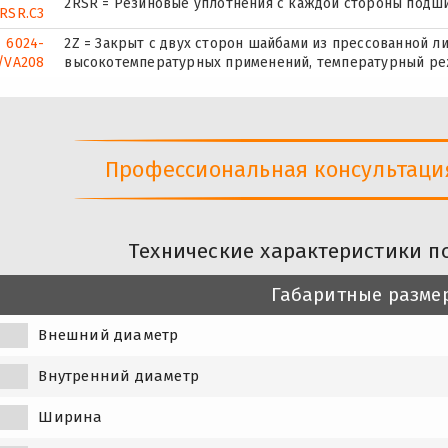
2RSR = Резиновые уплотнения с каждой стороны подш
RSR.C3
6024-
2Z = Закрыт с двух сторон шайбами из прессованной л
/VA208
высокотемпературных применений, температурный ре
Профессиональная консультация 
Технические характеристики п
Габаритные разме
Внешний диаметр
Внутренний диаметр
Ширина