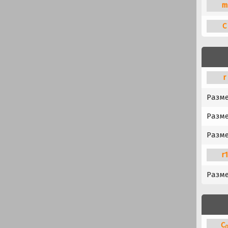
m
C
r
Разм
Разме
Разме
r
Разме
C