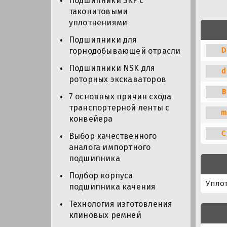
Подшипники SKF с
таконитовыми
уплотнениями
Подшипники для
D
горнодобывающей отрасли
Подшипники NSK для
d
роторных экскаваторов
B
7 основных причин схода
транспортерной ленты с
m
конвейера
C
Выбор качественного
аналога импортного
подшипника
Подбор корпуса
Упло
подшипника качения
Технология изготовления
клиновых ремней