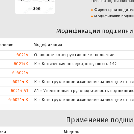
Цена на подшипник зав
Фирмы производите
Модификации подши
Модификации подшипник
ачение
Модификация
60214
Основное конструктивное исполнение.
60214K
К = Коническая посадка, конусность 1:12.
6-60214
60214 К
К = Конструктивное изменение зависящее от т
60214 А1
А1 = Увеличенная грузоподьемность подшипник
6-60214 К
К = Конструктивное изменение зависящее от т
Применение подши
ика
Модель