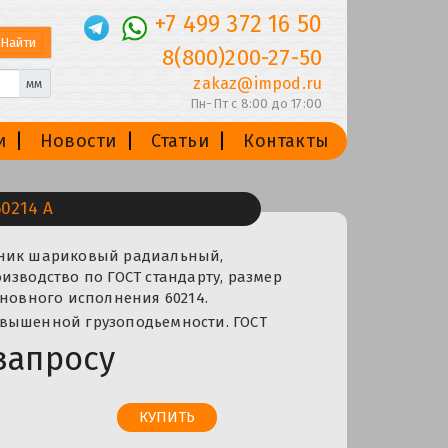
+7 499 372 16 50
8(800)200-27-50
zakaz@impod.ru
мм
Пн-Пт с 8:00 до 17:00
и
Новости
Статьи
Контакты
0214 А
пник шариковый радиальный,
изводство по ГОСТ стандарту, размер
сновного исполнения 60214.
вышенной грузоподьемности. ГОСТ
запросу