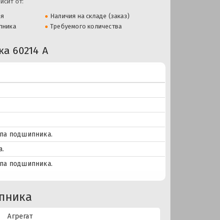
исит от:
ля
Наличия на складе (заказ)
пника
Требуемого количества
а 60214 А
ипа подшипника.
а.
ипа подшипника.
пника
Агрегат