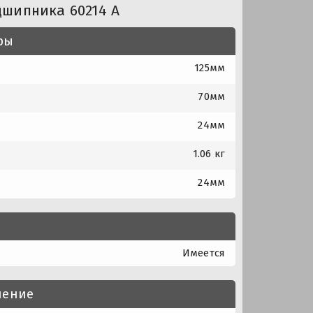
дшипника 60214 А
ры
125мм
70мм
24мм
1.06 кг
24мм
Имеется
нение