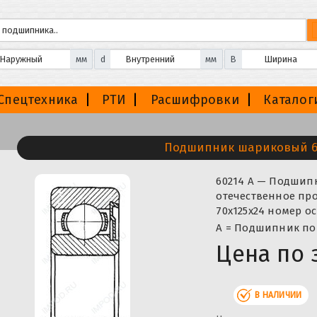
мм
d
мм
B
Спецтехника
РТИ
Расшифровки
Каталог
Подшипник шариковый 6
60214 А — Подши
отечественное про
70x125x24 номер о
А = Подшипник по
Цена по 
В НАЛИЧИИ