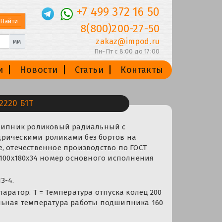
+7 499 372 16 50
8(800)200-27-50
zakaz@impod.ru
мм
Пн-Пт с 8:00 до 17:00
и
Новости
Статьи
Контакты
2220 Б1Т
дшипник роликовый радиальный с
рическими роликами без бортов на
, отечественное производство по ГОСТ
 100x180x34 номер основного исполнения
З-4.
паратор. Т = Температура отпуска колец 200
льная температура работы подшипника 160