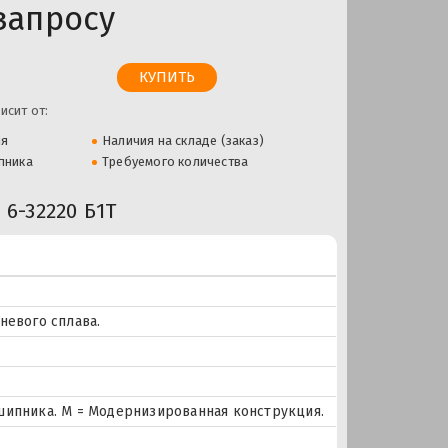
запросу
исит от:
ля
Наличия на складе (заказ)
пника
Требуемого количества
6-32220 Б1Т
невого сплава.
шипника. М = Модернизированная конструкция.