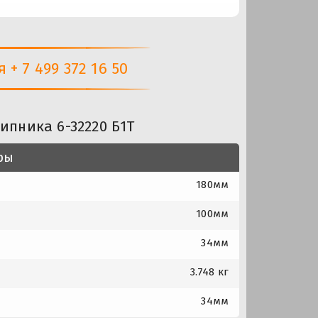
+ 7 499 372 16 50
ипника 6-32220 Б1Т
ры
180мм
100мм
34мм
3.748 кг
34мм