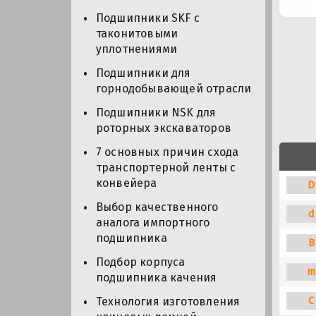
Подшипники SKF с
таконитовыми
уплотнениями
Подшипники для
горнодобывающей отрасли
Подшипники NSK для
роторных экскаваторов
7 основных причин схода
транспортерной ленты с
конвейера
D
Выбор качественного
d
аналога импортного
подшипника
B
Подбор корпуса
m
подшипника качения
C
Технология изготовления