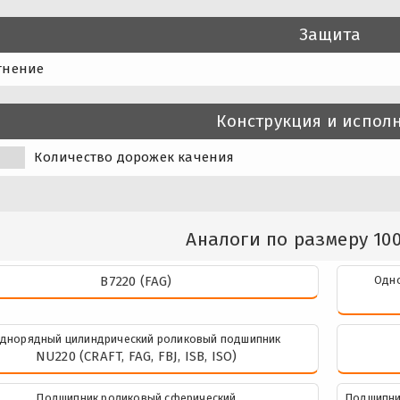
Защита
тнение
Конструкция и испол
Количество дорожек качения
Аналоги по размеру 10
B7220 (FAG)
Одно
днорядный цилиндрический роликовый подшипник
NU220 (CRAFT, FAG, FBJ, ISB, ISO)
Подшипник роликовый сферический
Подшипни