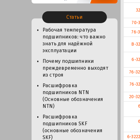
3
Статьи
70-
Рабочая температура
76-
подшипников: что важно
знать для надёжной
В-3
эксплуатации
6-3
Почему подшипники
преждевременно выходят
76-3
из строя
76-3
Расшифровка
подшипников NTN
20-3
(Основные обозначения
NTN)
Расшифровка
подшипников SKF
(основные обозначения
6-322
SKF)