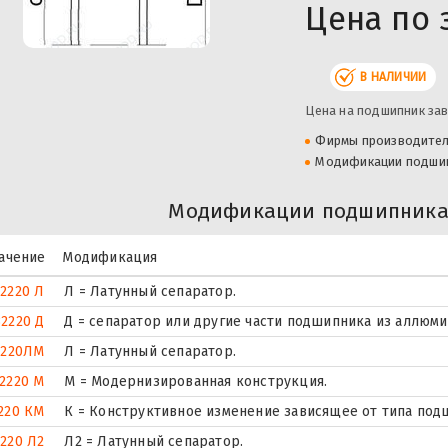
Цена по 
В НАЛИЧИИ
Цена на подшипник зав
Фирмы производите
Модификации подши
Модификации подшипника 
ачение
Модификация
32220 Л
Л = Латунный сепаратор.
32220 Д
Д = сепаратор или другие части подшипника из аллюми
2220ЛM
Л = Латунный сепаратор.
2220 М
М = Модернизированная конструкция.
220 КМ
К = Конструктивное изменение зависящее от типа под
2220 Л2
Л2 = Латунный сепаратор.