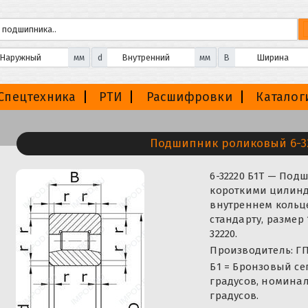
мм
d
мм
B
Спецтехника
РТИ
Расшифровки
Каталог
Подшипник роликовый 6-3
6-32220 Б1Т — По
короткими цилинд
внутреннем кольце
стандарту, размер
32220.
Производитель: ГП
Б1 = Бронзовый се
градусов, номина
градусов.