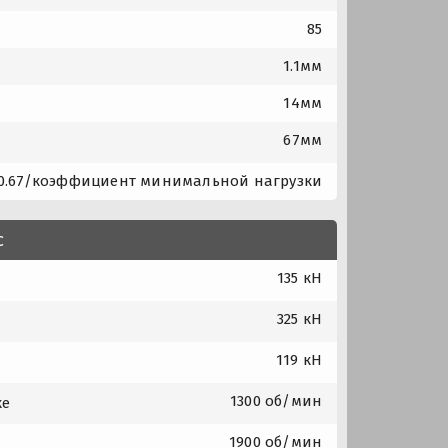
85
1.1мм
14мм
67мм
0.67/коэффициент минимальной нагрузки
с
135 кН
325 кН
119 кН
1300 об/мин
ке
1900 об/мин