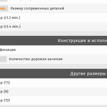
max.
Размер сопряженных деталей
р (r1.2 min.)
р (r3.4 min.)
Конструкция и испол
фикация
Количество дорожек качения
Другие размеры
р (T1)
р (R)
р (T2)