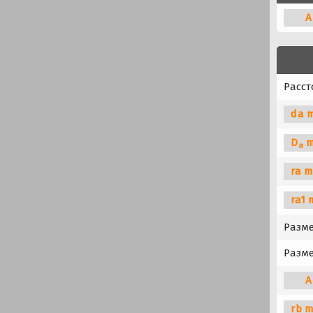
A
Расст
da m
D
m
a
ra m
ra1 
Разме
Разме
A
rb m