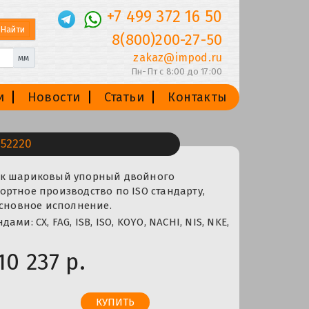
+7 499 372 16 50
8(800)200-27-50
zakaz@impod.ru
мм
Пн-Пт с 8:00 до 17:00
и
Новости
Статьи
Контакты
52220
ик шариковый упорный двойного
ртное производство по ISO стандарту,
основное исполнение.
ми: CX, FAG, ISB, ISO, KOYO, NACHI, NIS, NKE,
10 237 р.