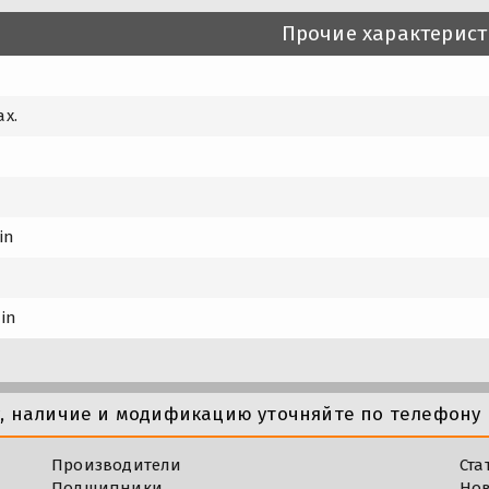
Прочие характерис
ax.
in
min
у, наличие и модификацию уточняйте по телефону 
Производители
Ста
Подшипники
Но