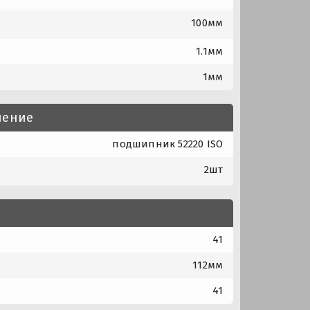
100мм
1.1мм
1мм
нение
подшипник 52220 ISO
2шт
41
112мм
41