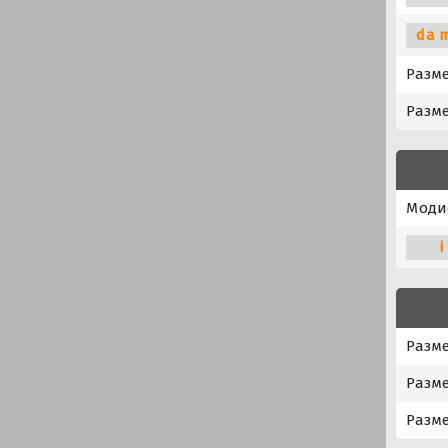
da 
Разме
Разме
Моди
i
Разме
Разме
Разме