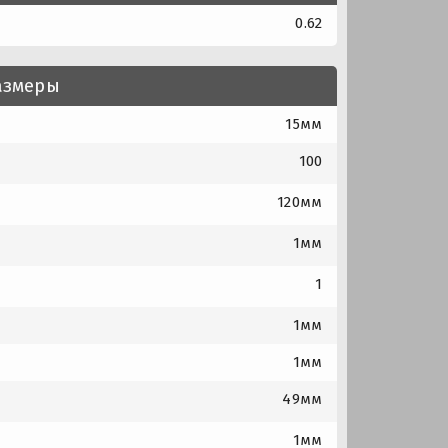
0.62
азмеры
15мм
100
120мм
1мм
1
1мм
1мм
49мм
1мм