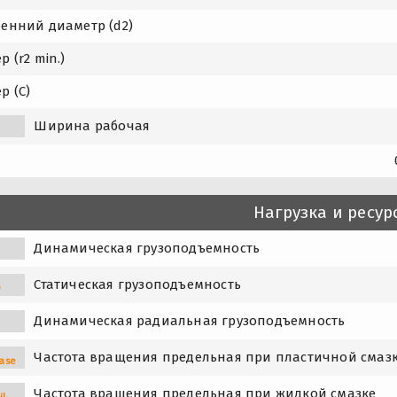
ренний диаметр (d2)
р (r2 min.)
р (C)
Ширина рабочая
1
Нагрузка и ресур
Динамическая грузоподъемность
Статическая грузоподъемность
0
Динамическая радиальная грузоподъемность
Частота вращения предельная при пластичной смаз
ase
Частота вращения предельная при жидкой смазке
il