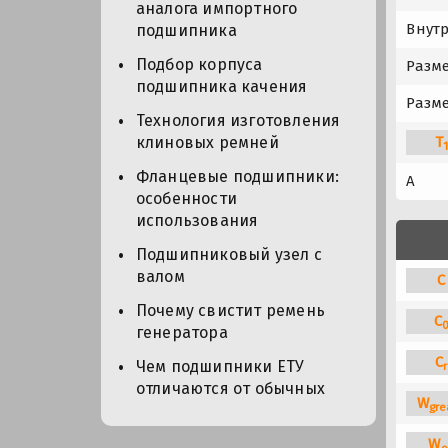
аналога импортного
Внут
подшипника
Подбор корпуса
Разме
подшипника качения
Разме
Технология изготовления
T
клиновых ремней
Фланцевые подшипники:
A
особенности
использования
Подшипниковый узел с
валом
C
Почему свистит ремень
C
генератора
C
Чем подшипники ЕТУ
r
отличаются от обычных
W
gre
W
o