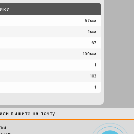
тики
67мм
1мм
67
100мм
1
103
1
или пишите на почту
тьи
вости