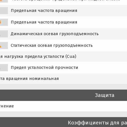
Предельная частота вращения
G
Предельная частота вращения
Динамическая осевая грузоподъемность
a
Статическая осевая грузоподъемность
a
я нагрузка предела усталости (Cua)
Предел усталостной прочности
u
ота вращения номинальная
Защита
тнение
Коэффициенты для ра