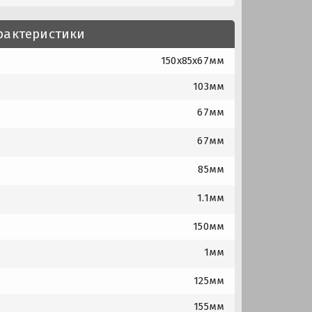
рактеристики
150x85x67мм
103мм
67мм
67мм
85мм
1.1мм
150мм
1мм
125мм
155мм