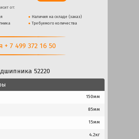
исит от:
ля
Наличия на складе (заказ)
пника
Требуемого количества
+ 7 499 372 16 50
одшипника 52220
ры
150мм
85мм
15мм
4.2кг