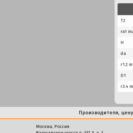
T2
ra1 m
H
da
r1.2 m
D1
r3.4 
Производителя, цен
Москва, Россия
Варшавское шоссе д. 132 А, к. 1