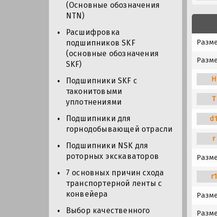
(Основные обозначения
NTN)
Расшифровка
Разм
подшипников SKF
(основные обозначения
Разме
SKF)
H
Подшипники SKF с
таконитовыми
T
уплотнениями
Подшипники для
d
горнодобывающей отрасли
r
Подшипники NSK для
роторных экскаваторов
Разме
7 основных причин схода
r
транспортерной ленты с
конвейера
Разме
Выбор качественного
Разме