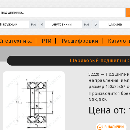
мм
d
мм
B
Спецтехника
РТИ
Расшифровки
Каталог
Шариковый подшипник 
52220 — Подшипн
направления, импо
размер 150x85x67 
Производится бренда
NSK, SKF.
Цена от:
В НАЛИЧИИ