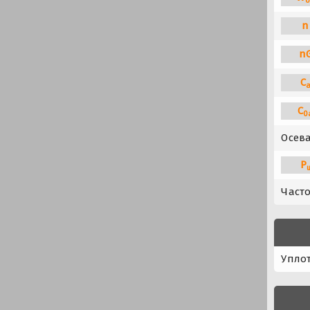
n
n
C
C
0
Осева
P
Част
Упло