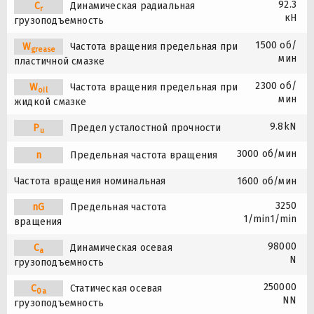
92.3
C
Динамическая радиальная
r
кН
грузоподъемность
1500 об/
W
Частота вращения предельная при
grease
мин
пластичной смазке
2300 об/
W
Частота вращения предельная при
oil
мин
жидкой смазке
9.8kN
P
Предел усталостной прочности
u
3000 об/мин
n
Предельная частота вращения
Частота вращения номинальная
1600 об/мин
3250
nG
Предельная частота
1/min1/min
вращения
98000
C
Динамическая осевая
a
N
грузоподъемность
250000
C
Статическая осевая
0a
NN
грузоподъемность