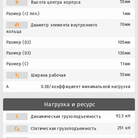
55мм
H
Высота центра корпуса
Размер (r2 min.)
1мм
70мм
d1
Диаметр элемента внутреннего
кольца
Размер (D2)
105мм
Размер (D3)
130мм
Размер (C)
11мм
55мм
T
Ширина рабочая
1
A
0.38/коэффициент минимальной нагрузки
Нагрузка и ресурс
92.3 кН
C
Динамическая грузоподъемность
251 кН
C
Статическая грузоподъемность
0