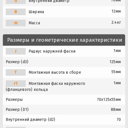
70мм
d
Внутренний диаметр
12мм
B
Ширина
2.4кг
m
Масса
Размеры и геометрические характеристики
1мм
r
Радиус наружней фаски
Размер (d3)
125мм
55мм
T
Монтажная высота в сборе
1мм
r1
Монтажная фаска наружного
(фланцевого) кольца
Размеры
70x125x55мм
Размер (D1)
88мм
Внутренний диаметр (d2)
70