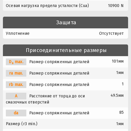
Осевая нагрузка предела усталости (Cua)
10900 N
Защита
Уплотнение
Отсутствует
Присоединительные размеры
101мм
D
max.
Размер сопряженных деталей
a
1мм
ra max.
Размер сопряженных деталей
1
rb max.
Размер сопряженных деталей
49.5мм
A
Расстояние от торца до оси
смазочных отверстий
85
da
Размер сопряженных деталей
Размер (r3 min.)
1мм