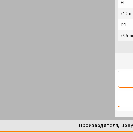
H
r1.2 m
D1
r3.4 
Производителя, цен