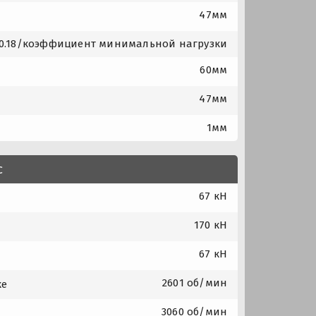
47мм
0.18/коэффициент минимальной нагрузки
60мм
47мм
1мм
с
67 кН
170 кН
67 кН
2601 об/мин
ке
3060 об/мин