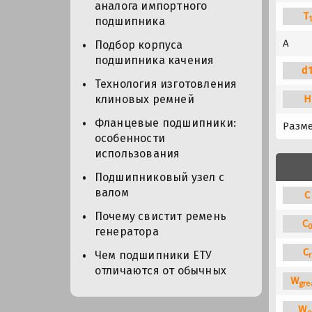
аналога импортного
T
подшипника
A
Подбор корпуса
подшипника качения
d
Технология изготовления
H
клиновых ремней
Фланцевые подшипники:
Разме
особенности
использования
Подшипниковый узел с
валом
C
Почему свистит ремень
C
генератора
C
Чем подшипники ЕТУ
r
отличаются от обычных
W
gre
W
o