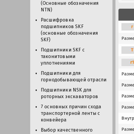
(Основные обозначения
NTN)
Расшифровка
подшипников SKF
r
(основные обозначения
Разме
SKF)
Подшипники SKF с
T
таконитовыми
r
уплотнениями
Подшипники для
Разм
горнодобывающей отрасли
Разме
Подшипники NSK для
Разме
роторных экскаваторов
7 основных причин схода
Разме
транспортерной ленты с
Внут
конвейера
Разме
Выбор качественного