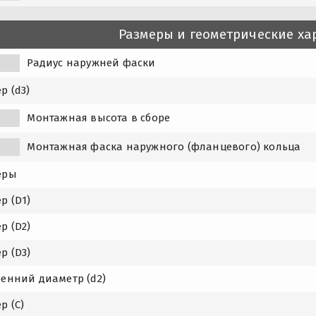
Размеры и геометрические ха
Радиус наружней фаски
р (d3)
Монтажная высота в сборе
1
Монтажная фаска наружного (фланцевого) кольца
еры
р (D1)
р (D2)
р (D3)
ренний диаметр (d2)
р (C)