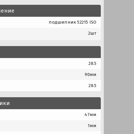
нение
подшипник 52215 ISO
2шт
28.5
90мм
28.5
тики
47мм
1мм