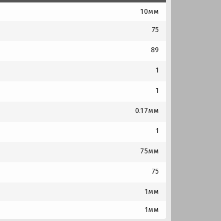
10мм
75
89
1
1
0.17мм
1
75мм
75
1мм
1мм