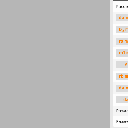
Расст
da m
D
m
a
ra m
ra1 
A
rb m
da 
d
Разме
Разме