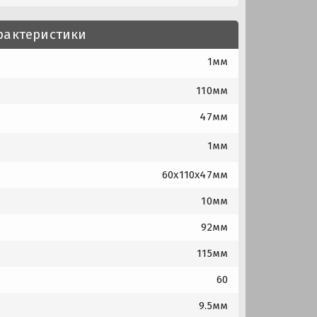
рактеристики
1мм
110мм
47мм
1мм
60x110x47мм
10мм
92мм
115мм
60
9.5мм