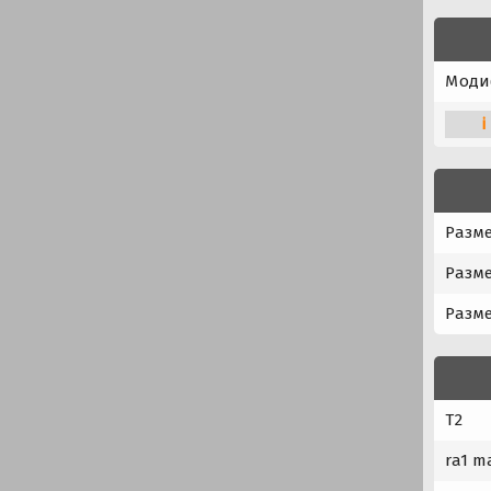
Моди
i
Разме
Разме
Разме
T2
ra1 m