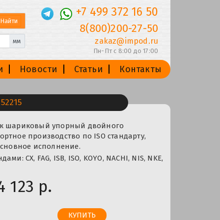
+7 499 372 16 50
8(800)200-27-50
zakaz@impod.ru
мм
Пн-Пт с 8:00 до 17:00
и
Новости
Статьи
Контакты
52215
ик шариковый упорный двойного
ртное производство по ISO стандарту,
основное исполнение.
ми: CX, FAG, ISB, ISO, KOYO, NACHI, NIS, NKE,
4 123 р.