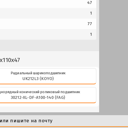
47
1
77
1
x110x47
Радиальный шарикоподшипник
UK212L3 (KOYO)
днорядный конический роликовый подшипник
30212-XL-DF-A100-140 (FAG)
или пишите на почту