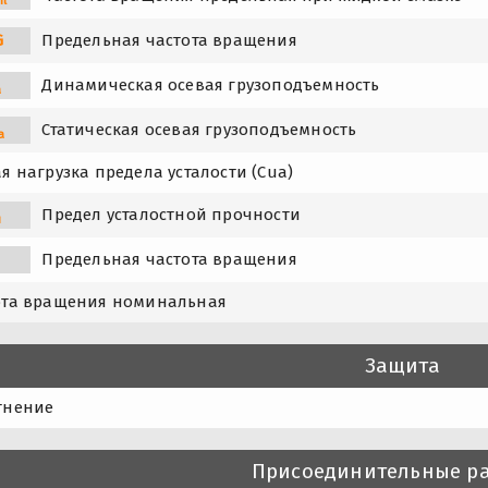
G
Предельная частота вращения
Динамическая осевая грузоподъемность
a
Статическая осевая грузоподъемность
a
я нагрузка предела усталости (Cua)
Предел усталостной прочности
u
Предельная частота вращения
ота вращения номинальная
Защита
тнение
Присоединительные р