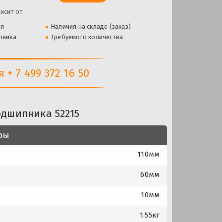
исит от:
ля
Наличия на складе (заказ)
пника
Требуемого количества
+ 7 499 372 16 50
одшипника 52215
ры
110мм
60мм
10мм
1.55кг