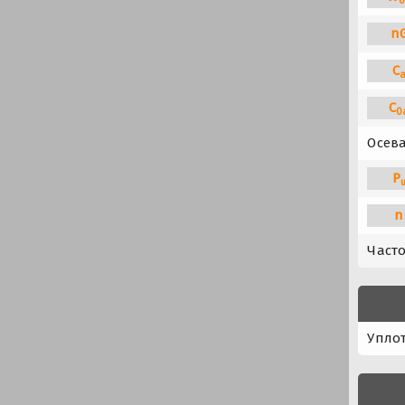
n
C
C
0
Осева
P
n
Част
Упло