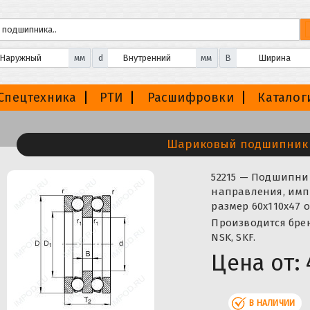
мм
d
мм
B
Спецтехника
РТИ
Расшифровки
Каталог
Шариковый подшипник 
52215 — Подшипн
направления, импо
размер 60x110x47 
Производится бренда
NSK, SKF.
Цена от:
В НАЛИЧИИ