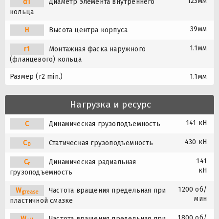
123мм
d1
Диаметр элемента внутреннего
кольца
39мм
H
Высота центра корпуса
1.1мм
r1
Монтажная фаска наружного
(фланцевого) кольца
Размер (r2 min.)
1.1мм
Нагрузка и ресурс
141 кН
C
Динамическая грузоподъемность
430 кН
C
Статическая грузоподъемность
0
141
C
Динамическая радиальная
r
кН
грузоподъемность
1200 об/
W
Частота вращения предельная при
grease
мин
пластичной смазке
1800 об/
W
Частота вращения предельная при