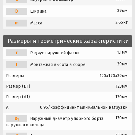
39мм
B
Ширина
2.65кг
m
Масса
Размеры и геометрические характеристики
1.1мм
r
Радиус наружней фаски
39мм
T
Монтажная высота в сборе
Размеры
120x170x39мм
Размер (D1)
123мм
Размер (d1)
170мм
A
0.95/коэффициент минимальной нагрузки
170мм
D
Наружный диаметр упорного борта
1
наружного кольца