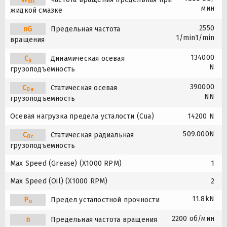
oil
мин
жидкой смазке
2550
nG
Предельная частота
1/min1/min
вращения
134000
C
Динамическая осевая
a
N
грузоподъемность
390000
C
Статическая осевая
0a
NN
грузоподъемность
Осевая нагрузка предела усталости (Cua)
14200 N
509.000N
C
Статическая радиальная
0r
грузоподъемность
Max Speed (Grease) (X1000 RPM)
1
Max Speed (Oil) (X1000 RPM)
2
11.8kN
P
Предел усталостной прочности
u
2200 об/мин
n
Предельная частота вращения