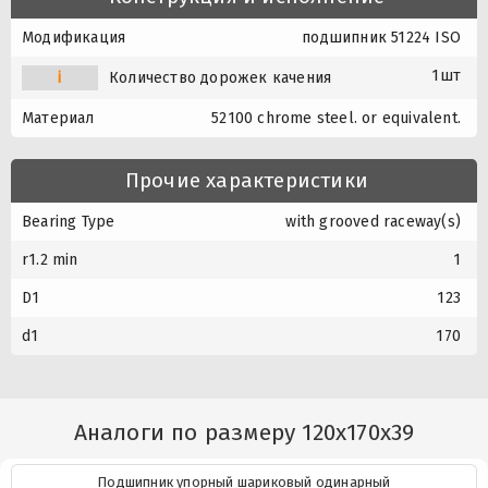
Модификация
подшипник 51224 ISO
1шт
i
Количество дорожек качения
Материал
52100 chrome steel. or equivalent.
Прочие характеристики
Bearing Type
with grooved raceway(s)
r1.2 min
1
D1
123
d1
170
Аналоги по размеру 120x170x39
Подшипник упорный шариковый одинарный