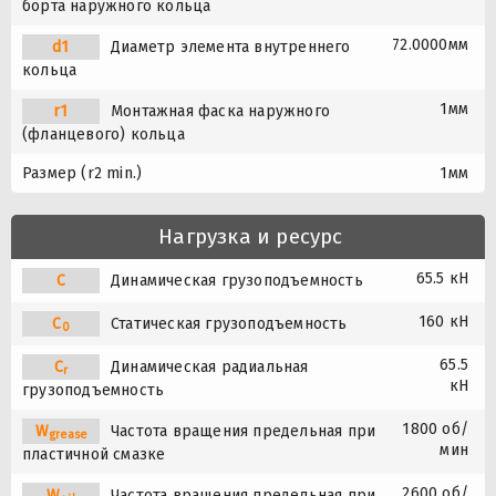
борта наружного кольца
72.0000мм
d1
Диаметр элемента внутреннего
кольца
1мм
r1
Монтажная фаска наружного
(фланцевого) кольца
Размер (r2 min.)
1мм
Нагрузка и ресурс
65.5 кН
C
Динамическая грузоподъемность
160 кН
C
Статическая грузоподъемность
0
65.5
C
Динамическая радиальная
r
кН
грузоподъемность
1800 об/
W
Частота вращения предельная при
grease
мин
пластичной смазке
2600 об/
W
Частота вращения предельная при