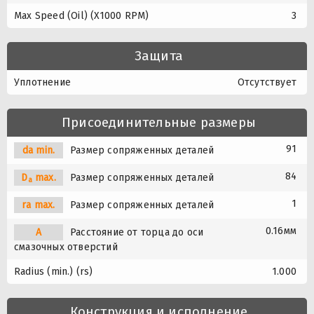
Max Speed (Oil) (X1000 RPM)
3
Защита
Уплотнение
Отсутствует
Присоединительные размеры
91
da min.
Размер сопряженных деталей
84
D
max.
Размер сопряженных деталей
a
1
ra max.
Размер сопряженных деталей
0.16мм
A
Расстояние от торца до оси
смазочных отверстий
Radius (min.) (rs)
1.000
Конструкция и исполнение