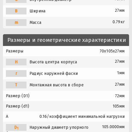
27мм
B
Ширина
0.79кг
m
Масса
Размеры и геометрические характеристики
Размеры
70x105x27мм
27мм
H
Высота центра корпуса
1мм
r
Радиус наружней фаски
27мм
T
Монтажная высота в сборе
Размер (D1)
72мм
Размер (d1)
105мм
A
0.16/коэффициент минимальной нагрузки
105.0000мм
D
Наружный диаметр упорного
1