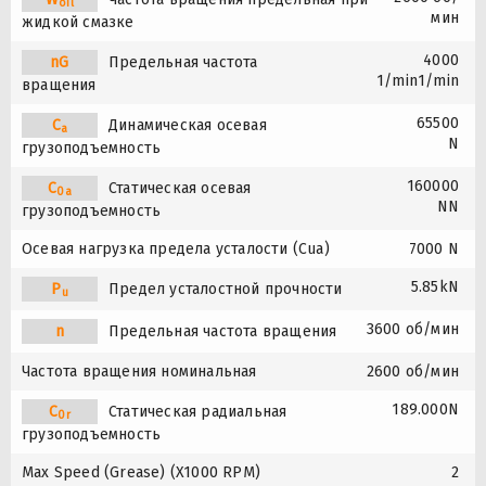
oil
мин
жидкой смазке
4000
nG
Предельная частота
1/min1/min
вращения
65500
C
Динамическая осевая
a
N
грузоподъемность
160000
C
Статическая осевая
0a
NN
грузоподъемность
Осевая нагрузка предела усталости (Cua)
7000 N
5.85kN
P
Предел усталостной прочности
u
3600 об/мин
n
Предельная частота вращения
Частота вращения номинальная
2600 об/мин
189.000N
C
Статическая радиальная
0r
грузоподъемность
Max Speed (Grease) (X1000 RPM)
2