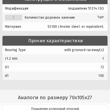
Модификация
подшипник 51214 ISO
1шт
i
Количество дорожек качения
Материал
52100 chrome steel. or equivalent.
Прочие характеристики
Bearing Type
with grooved raceway(s)
r1.2 min
1
D1
72
d1
105
Аналоги по размеру 70x105x27
Подшипник роликовый упорный