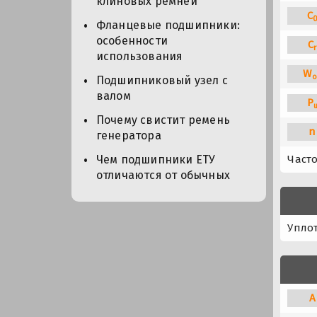
клиновых ремней
C
Фланцевые подшипники:
особенности
C
r
использования
W
o
Подшипниковый узел с
валом
P
Почему свистит ремень
n
генератора
Част
Чем подшипники ЕТУ
отличаются от обычных
Упло
A