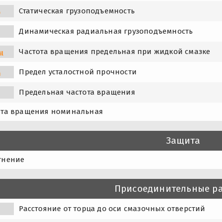
Статическая грузоподъемность
0
Динамическая радиальная грузоподъемность
Частота вращения предельная при жидкой смазке
il
Предел усталостной прочности
u
Предельная частота вращения
ота вращения номинальная
Защита
тнение
Присоединительные р
Расстояние от торца до оси смазочных отверстий