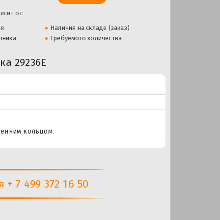
исит от:
ля
Наличия на складе (заказ)
пника
Требуемого количества
а 29236E
ренним кольцом.
+ 7 499 372 16 50