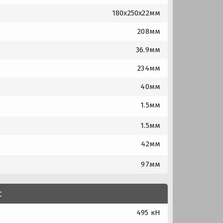
180x250x22мм
208мм
36.9мм
234мм
40мм
1.5мм
1.5мм
42мм
97мм
с
495 кН