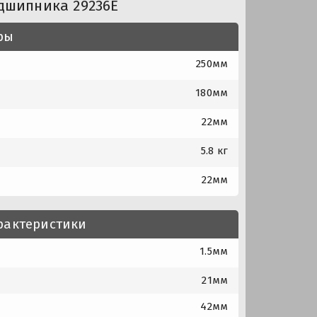
дшипника 29236E
ры
250мм
180мм
22мм
5.8 кг
22мм
рактеристики
1.5мм
21мм
42мм