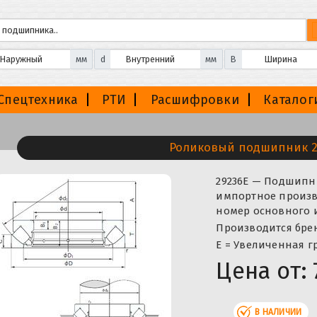
мм
d
мм
B
Спецтехника
РТИ
Расшифровки
Каталог
Роликовый подшипник 2
29236E — Подшипн
импортное произво
номер основного и
Производится брен
Е = Увеличенная г
Цена от:
В НАЛИЧИИ