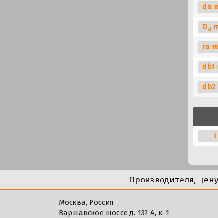
da m
D
m
a
ra m
db1 
db2 
i
Производителя, цен
Москва, Россия
Варшавское шоссе д. 132 А, к. 1