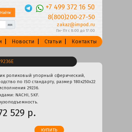
+7 499 372 16 50
8(800)200-27-50
zakaz@impod.ru
мм
Пн-Пт с 8:00 до 17:00
и
Новости
Статьи
Контакты
9236E
ик роликовый упорный сферический,
дство по ISO стандарту, размер 180x250x22
сполнения 29236.
дами: NACHI, SKF.
рузоподъемность.
72 529 р.