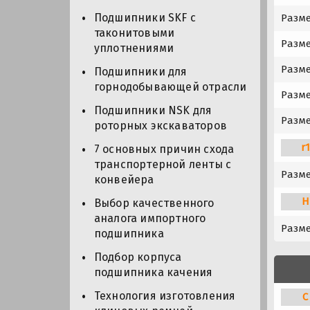
Подшипники SKF с
Разм
таконитовыми
Разме
уплотнениями
Разме
Подшипники для
горнодобывающей отрасли
Разме
Подшипники NSK для
Разме
роторных экскаваторов
r
7 основных причин схода
транспортерной ленты с
Разме
конвейера
H
Выбор качественного
аналога импортного
Разме
подшипника
Подбор корпуса
подшипника качения
Технология изготовления
C