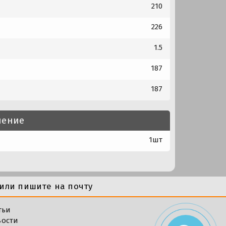
210
226
1.5
187
187
нение
1шт
или пишите на почту
тьи
вости