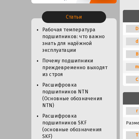
Статьи
D
Рабочая температура
подшипников: что важно
d
знать для надёжной
эксплуатации
B
Почему подшипники
m
преждевременно выходят
из строя
C
Расшифровка
подшипников NTN
(Основные обозначения
NTN)
r
Расшифровка
подшипников SKF
Разме
(основные обозначения
T
SKF)