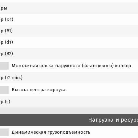
еры
р (D1)
р (B1)
р (d1)
р (B2)
1
Монтажная фаска наружного (фланцевого) кольца
р (r2 min.)
Высота центра корпуса
р (s)
Нагрузка и ресур
Динамическая грузоподъемность