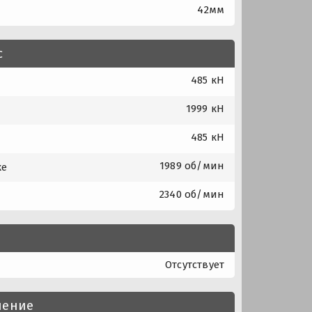
42мм
с
485 кН
1999 кН
485 кН
1989 об/мин
ке
2340 об/мин
Отсутствует
нение