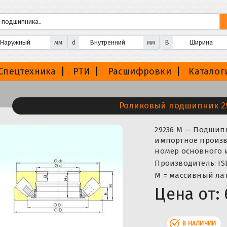
мм
d
мм
B
Спецтехника
РТИ
Расшифровки
Каталог
Роликовый подшипник 2
29236 M — Подшип
импортное произво
номер основного и
Производитель: IS
M = массивный ла
Цена от:
В НАЛИЧИИ