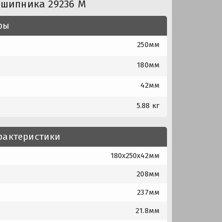
дшипника 29236 M
ры
250мм
180мм
42мм
5.88 кг
рактеристики
180x250x42мм
208мм
237мм
21.8мм