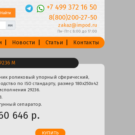
+7 499 372 16 50
8(800)200-27-50
zakaz@impod.ru
мм
Пн-Пт с 8:00 до 17:00
и
Новости
Статьи
Контакты
9236 M
ник роликовый упорный сферический,
дство по ISO стандарту, размер 180x250x42
сполнения 29236.
B.
тунный сепаратор.
60 646 р.