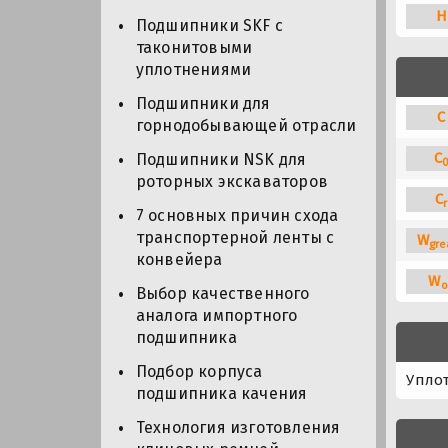
H
Подшипники SKF с
таконитовыми
уплотнениями
Подшипники для
C
горнодобывающей отрасли
C
Подшипники NSK для
роторных экскаваторов
C
r
7 основных причин схода
транспортерной ленты с
W
gre
конвейера
W
o
Выбор качественного
аналога импортного
подшипника
Подбор корпуса
Упло
подшипника качения
Технология изготовления