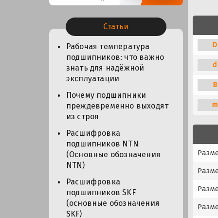
Статьи
D
Рабочая температура
подшипников: что важно
d
знать для надёжной
эксплуатации
B
Почему подшипники
m
преждевременно выходят
из строя
Расшифровка
подшипников NTN
Разм
(Основные обозначения
NTN)
Разме
Расшифровка
Разме
подшипников SKF
(основные обозначения
Разме
SKF)