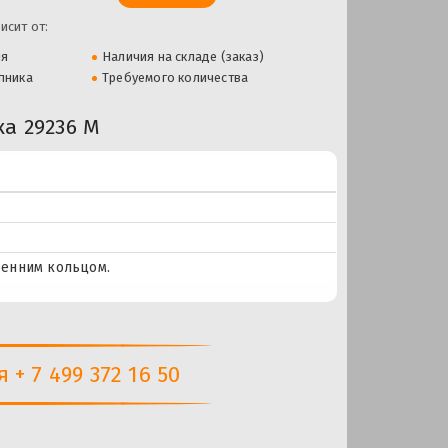
исит от:
ля
Наличия на складе (заказ)
пника
Требуемого количества
а 29236 M
ренним кольцом.
+ 7 499 372 16 50