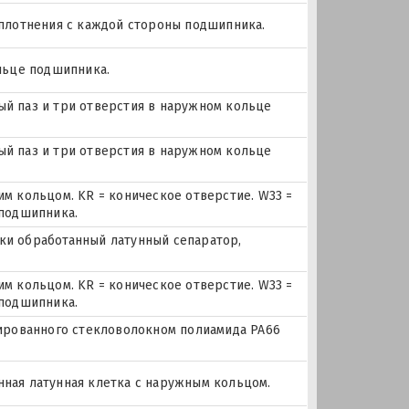
уплотнения с каждой стороны подшипника.
льце подшипника.
ный паз и три отверстия в наружном кольце
ный паз и три отверстия в наружном кольце
м кольцом. KR = коническое отверстие. W33 =
 подшипника.
ески обработанный латунный сепаратор,
м кольцом. KR = коническое отверстие. W33 =
 подшипника.
мированного стекловолокном полиамида PA66
анная латунная клетка с наружным кольцом.