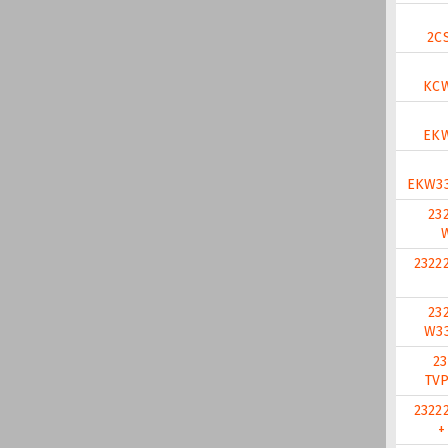
2C
KCW
EKW
EKW33
23
2322
23
W3
23
TVP
2322
+