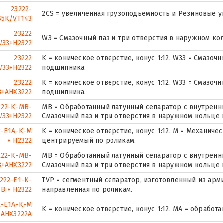
23222-
2CS = увеличенная грузоподьемность и Резиновые 
S5K/VT143
23222
W3 = Смазочный паз и три отверстия в наружном ко
33+H2322
23222
K = коническое отверстие, конус 1:12. W33 = Смазоч
33+H2322
подшипника.
23222
K = коническое отверстие, конус 1:12. W33 = Смазоч
+AHX3222
подшипника.
222-K-MB-
MB = Обработанный латунный сепаратор с внутренни
W33+H2322
Смазочный паз и три отверстия в наружном кольце
2-E1A-K-M
K = коническое отверстие, конус 1:12. М = Механич
+ H2322
центрируемый по роликам.
222-K-MB-
MB = Обработанный латунный сепаратор с внутренни
3+AHX3222
Смазочный паз и три отверстия в наружном кольце
222-E1-K-
TVP = сегментный сепаратор, изготовленный из ар
B + H2322
направленная по роликам.
2-E1A-K-M
K = коническое отверстие, конус 1:12. MA = обработ
 AHX3222A