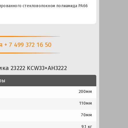
мированного стекловолокном полиамида PA66
+ 7 499 372 16 50
ка 23222 KCW33+AH3222
ры
200мм
110мм
70мм
9.1 кг