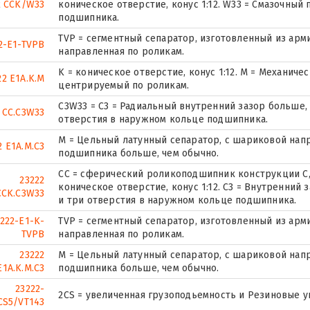
2 CCK/W33
коническое отверстие, конус 1:12. W33 = Смазочный
подшипника.
TVP = сегментный сепаратор, изготовленный из ар
2-E1-TVPB
направленная по роликам.
K = коническое отверстие, конус 1:12. М = Механич
22 E1A.K.M
центрируемый по роликам.
C3W33 = C3 = Радиальный внутренний зазор больше, 
 CC.C3W33
отверстия в наружном кольце подшипника.
M = Цельный латунный сепаратор, с шариковой нап
2 E1A.M.C3
подшипника больше, чем обычно.
CC = сферический роликоподшипник конструкции C,
23222
коническое отверстие, конус 1:12. C3 = Внутренний 
CCK.C3W33
и три отверстия в наружном кольце подшипника.
222-E1-K-
TVP = сегментный сепаратор, изготовленный из ар
TVPB
направленная по роликам.
23222
M = Цельный латунный сепаратор, с шариковой нап
E1A.K.M.C3
подшипника больше, чем обычно.
23222-
2CS = увеличенная грузоподьемность и Резиновые 
CS5/VT143