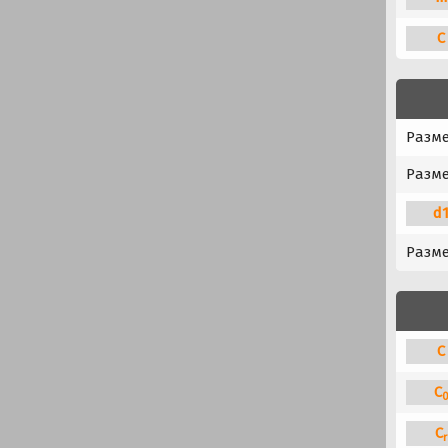
C
Разм
Разме
d
Разме
C
C
C
r