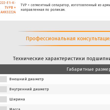
222-E1-K-
TVP = сегментный сепаратор, изготовленный из ар
TVPB +
направленная по роликам.
AHX3222A
Профессиональная консультация 
Технические характеристики подшипни
Габаритные разме
Внешний диаметр
Внутренний диаметр
Ширина
Масса