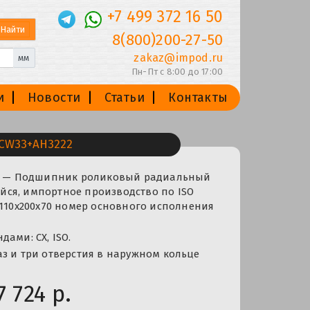
+7 499 372 16 50
8(800)200-27-50
zakaz@impod.ru
мм
Пн-Пт с 8:00 до 17:00
и
Новости
Статьи
Контакты
CW33+AH3222
22 — Подшипник роликовый радиальный
ся, импортное производство по ISO
 110x200x70 номер основного исполнения
ами: CX, ISO.
з и три отверстия в наружном кольце
7 724 р.