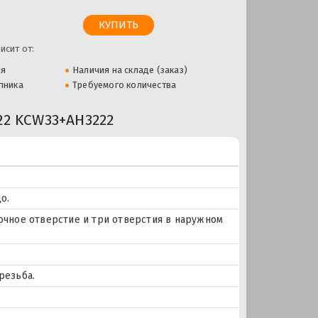
исит от:
ля
Наличия на складе (заказ)
пника
Требуемого количества
2 KCW33+AH3222
о.
азочное отверстие и три отверстия в наружном
резьба.