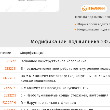
В НАЛИЧИИ
Цена на подшипник зав
Фирмы производите
Модификации подши
Модификации подшипника 2322
ачение
Модификация
23222
Основное конструктивное исполнение.
23222B
B = однокомпонентное ребристое внутреннее кольц
BK = K = коническое отверстие, конус 1:12. D1 = См
23222BK
кольце подшипника.
23222 K
К = Коническая посадка, конусность 1:12.
23222CJ
С = Необслуживаемые концы стержней, внутренняя 
23222RH
R = Наружное кольцо с фланцем .