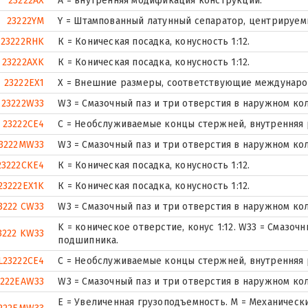
23222AX
A = внутренняя модификация конструкции.
23222YM
Y = Штампованный латунный сепаратор, центрируемы
23222RHK
К = Коническая посадка, конусность 1:12.
23222AXK
К = Коническая посадка, конусность 1:12.
23222EX1
X = Внешние размеры, соответствующие междунаро
23222W33
W3 = Смазочный паз и три отверстия в наружном ко
23222CE4
С = Необслуживаемые концы стержней, внутренняя 
3222MW33
W3 = Смазочный паз и три отверстия в наружном ко
23222CKE4
К = Коническая посадка, конусность 1:12.
23222EX1K
К = Коническая посадка, конусность 1:12.
3222 CW33
W3 = Смазочный паз и три отверстия в наружном ко
K = коническое отверстие, конус 1:12. W33 = Смазоч
3222 KW33
подшипника.
L23222CE4
С = Необслуживаемые концы стержней, внутренняя 
3222EAW33
W3 = Смазочный паз и три отверстия в наружном ко
E = Увеличенная грузоподъемность. М = Механическ