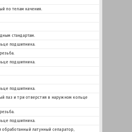
й по телам качения.
дным стандартам.
льце подшипника.
резьба.
льце подшипника.
льце подшипника.
ный паз и три отверстия в наружном кольце
резьба.
льце подшипника.
и обработанный латунный сепаратор,