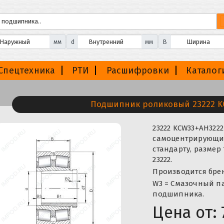
мм
d
мм
B
Спецтехника
РТИ
Расшифровки
Каталог
Подшипник роликовый 23222 K
23222 KCW33+AH32
самоцентрирующий
стандарту, размер
23222.
Производится бренд
W3 = Смазочный па
подшипника.
Цена от: