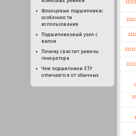
клиновых ремней
2322
Фланцевые подшипники:
особенности
2322
использования
Подшипниковый узел с
232
валом
23222
Почему свистит ремень
генератора
2322
Чем подшипники ЕТУ
отличаются от обычных
23
2