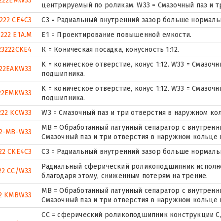
222EMW33
центрируемый по роликам. W33 = Смазочный паз и 
222 CE4C3
C3 = Радиальный внутренний зазор больше нормаль
3222 E1A.M
E1 = Проектирование повышенной емкости.
23222CKE4
К = Коническая посадка, конусность 1:12.
K = коническое отверстие, конус 1:12. W33 = Смазоч
222EAKW33
подшипника.
K = коническое отверстие, конус 1:12. W33 = Смазоч
22EMKW33
подшипника.
222 KCW33
W3 = Смазочный паз и три отверстия в наружном ко
MB = Обработанный латунный сепаратор с внутренни
22-MB-W33
Смазочный паз и три отверстия в наружном кольце
22 CKE4C3
C3 = Радиальный внутренний зазор больше нормаль
Радиальный сферический роликоподшипник исполне
22 CC/W33
благодаря этому, сниженным потерям на трение.
MB = Обработанный латунный сепаратор с внутренни
22 KMBW33
Смазочный паз и три отверстия в наружном кольце
CC = сферический роликоподшипник конструкции C,