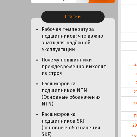
Статьи
Рабочая температура
подшипников: что важно
знать для надёжной
эксплуатации
Почему подшипники
2
преждевременно выходят
из строя
Расшифровка
подшипников NTN
2
(Основные обозначения
NTN)
2
Расшифровка
T
подшипников SKF
2
(основные обозначения
SKF)