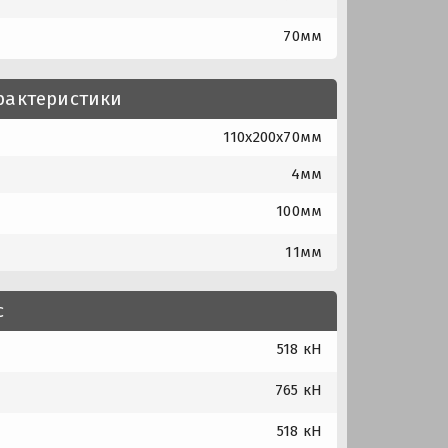
70мм
рактеристики
110x200x70мм
4мм
100мм
11мм
с
518 кН
765 кН
518 кН