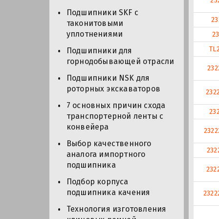
23
Подшипники SKF с
23
таконитовыми
уплотнениями
2
TL
Подшипники для
горнодобывающей отрасли
23
Подшипники NSK для
роторных экскаваторов
232
7 основных причин схода
23
транспортерной ленты с
конвейера
232
Выбор качественного
232
аналога импортного
подшипника
232
Подбор корпуса
подшипника качения
232
Технология изготовления