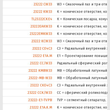
23222 CW33
W3 = Смазочный паз и три отв
23222 KW33
K = коническое отверстие, кон
TL23222CKE4
К = Коническая посадка, конусн
23222EAKW33
K = коническое отверстие, кон
23222EMKW33
K = коническое отверстие, кон
23222 KCW33
W3 = Смазочный паз и три отв
23222 CE4C3
C3 = Радиальный внутренний з
23222 E1A.M
E1 = Проектирование повышен
23222 CC/W33
Радиальный сферический ролик
23222 KMBW33
MB = Обработанный латунный с
23222-MB-W33
MB = Обработанный латунный с
23222 CKE4C3
C3 = Радиальный внутренний з
23222 CCK/W33
CC = сферический роликоподши
23222-E1-TVPB
TVP = сегментный сепаратор, 
23222 E1A.K.M
K = коническое отверстие, кон