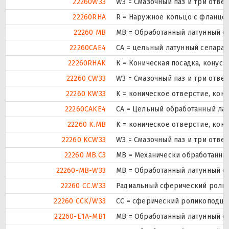
22260W33
W3 = Смазочный паз и три отве
22260RHA
R = Наружное кольцо с фланцем
22260 MB
MB = Обработанный латунный с
22260CAE4
CA = цельный латунный сепара
22260RHAK
К = Коническая посадка, конусно
22260 CW33
W3 = Смазочный паз и три отве
22260 KW33
K = коническое отверстие, кону
22260CAKE4
CA = Цельный обработанный ла
22260 K.MB
K = коническое отверстие, кон
22260 KCW33
W3 = Смазочный паз и три отве
22260 MB.C3
MB = Механически обработанный
22260-MB-W33
MB = Обработанный латунный се
22260 CC.W33
Радиальный сферический ролик
22260 CCK/W33
CC = сферический роликоподшип
22260-E1A-MB1
MB = Обработанный латунный с