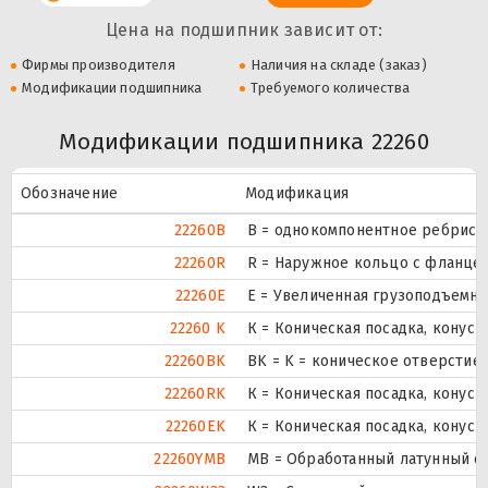
Цена на подшипник зависит от:
Фирмы производителя
Наличия на складе (заказ)
Модификации подшипника
Требуемого количества
Модификации подшипника 22260
Обозначение
Модификация
22260B
B = однокомпонентное ребрист
22260R
R = Наружное кольцо с фланцем
22260E
Е = Увеличенная грузоподъемно
22260 K
К = Коническая посадка, конусно
22260BK
BK = K = коническое отверстие,
22260RK
К = Коническая посадка, конусно
22260EK
К = Коническая посадка, конусно
22260YMB
MB = Обработанный латунный с