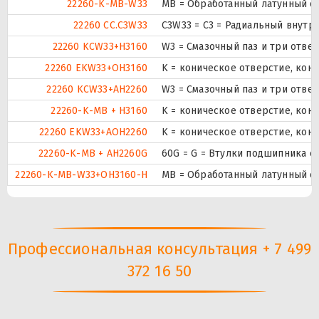
22260-K-MB-W33
MB = Обработанный латунный се
22260 CC.C3W33
C3W33 = C3 = Радиальный внутр
22260 KCW33+H3160
W3 = Смазочный паз и три отве
22260 EKW33+OH3160
K = коническое отверстие, кону
22260 KCW33+AH2260
W3 = Смазочный паз и три отве
22260-K-MB + H3160
K = коническое отверстие, кон
22260 EKW33+AOH2260
K = коническое отверстие, кону
22260-K-MB + AH2260G
60G = G = Втулки подшипника с
22260-K-MB-W33+OH3160-H
MB = Обработанный латунный се
Профессиональная консультация + 7 499
372 16 50