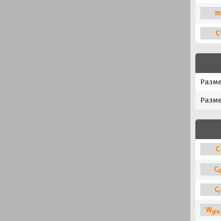
m
C
Разме
Разм
C
C
C
r
W
gre