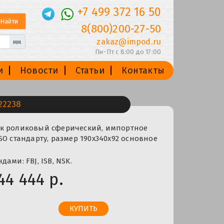
+7 499 372 16 50
8(800)200-27-50
zakaz@impod.ru
мм
Пн-Пт с 8:00 до 17:00
и
Новости
Статьи
Контакты
22238
к роликовый сферический, импортное
SO стандарту, размер 190x340x92 основное
ами: FBJ, ISB, NSK.
44 444 р.