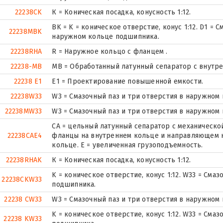
22238CK
К = Коническая посадка, конусность 1:12.
BK = K = коническое отверстие, конус 1:12. D1 = 
22238MBK
наружном кольце подшипника.
22238RHA
R = Наружное кольцо с фланцем .
22238-MB
MB = Обработанный латунный сепаратор с внутр
22238 E1
E1 = Проектирование повышенной емкости.
22238W33
W3 = Смазочный паз и три отверстия в наружном
22238MW33
W3 = Смазочный паз и три отверстия в наружном
CA = цельный латунный сепаратор с механическо
22238CAE4
фланцы на внутреннем кольце и направляющем 
кольце. Е = увеличенная грузоподъемность.
22238RHAK
К = Коническая посадка, конусность 1:12.
K = коническое отверстие, конус 1:12. W33 = Сма
22238CKW33
подшипника.
22238 CW33
W3 = Смазочный паз и три отверстия в наружном
K = коническое отверстие, конус 1:12. W33 = Сма
22238 KW33