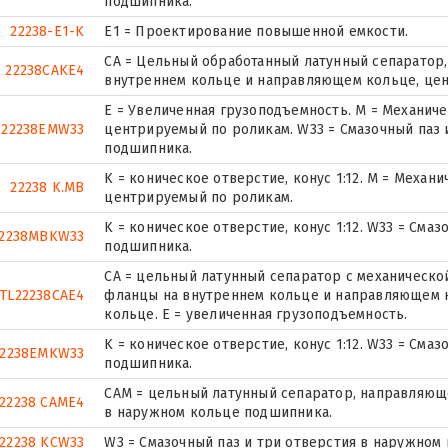
подшипника.
22238-E1-K
E1 = Проектирование повышенной емкости.
CA = Цельный обработанный латунный сепаратор
22238CAKE4
внутреннем кольце и направляющем кольце, цен
E = Увеличенная грузоподъемность. М = Механич
22238EMW33
центрируемый по роликам. W33 = Смазочный паз 
подшипника.
K = коническое отверстие, конус 1:12. М = Механ
22238 K.MB
центрируемый по роликам.
K = коническое отверстие, конус 1:12. W33 = Сма
2238MBKW33
подшипника.
CA = цельный латунный сепаратор с механическо
TL22238CAE4
фланцы на внутреннем кольце и направляющем 
кольце. Е = увеличенная грузоподъемность.
K = коническое отверстие, конус 1:12. W33 = Сма
22238EMKW33
подшипника.
CAM = цельный латунный сепаратор, направляюще
22238 CAME4
в наружном кольце подшипника.
22238 KCW33
W3 = Смазочный паз и три отверстия в наружном