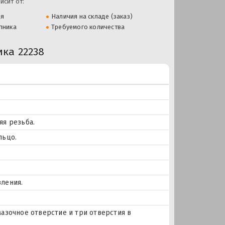
исит от:
ля
Наличия на складе (заказ)
пника
Требуемого количества
ка 22238
яя резьба.
льцо.
ления.
Смазочное отверстие и три отверстия в