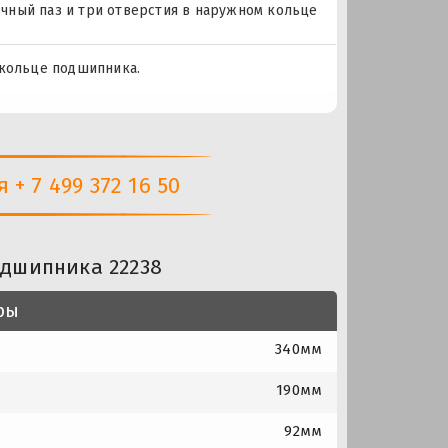
зочный паз и три отверстия в наружном кольце
 кольце подшипника.
+ 7 499 372 16 50
одшипника 22238
ры
340мм
190мм
92мм