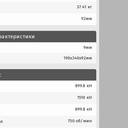
37.41 кг
92мм
рактеристики
9мм
190x340x92мм
с
899.8 кН
1510 кН
899.8 кН
750 об/мин
ке