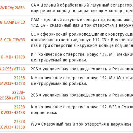
CA = Цельный обработанный латунный сепаратор
8SWRCAg2ME4
внутреннем кольце и направляющем кольце, цен
CAM = цельный латунный сепаратор, направляюще
38 CAMKE4.C3
1:12. E4 = смазочный паз и три отверстия в нару
CC = сферический роликоподшипник конструкции
38 CCK.C3W33
коническое отверстие, конус 1:12. C3 = Внутренн
паз и три отверстия в наружном кольце подшипн
K = коническое отверстие, конус 1:12. М = Механ
-K-MB+H3138
центрируемый по роликам.
8-2CS5/VT143
2CS = увеличенная грузоподьемность и Резиновы
22238
K = коническое отверстие, конус 1:12. М = Механ
MW33+H3138
центрируемый по роликам.
22238-
2CS = увеличенная грузоподьемность и Резиновы
2CS5K/VT143
22238
K = коническое отверстие, конус 1:12. W33 = Сма
EKW33+H3138
подшипника.
22238
W3 = Смазочный паз и три отверстия в наружном
KCW33+H3138