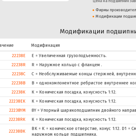
Цена на подшипник зав
Фирмы производите
Модификации подши
Модификации подшипни
ачение
Модификация
22238E
Е = Увеличенная грузоподъемность.
22238R
R = Наружное кольцо с фланцем .
22238C
С = Необслуживаемые концы стержней, внутренн
22238B
B = однокомпонентное ребристое внутреннее ко
22238K
К = Коническая посадка, конусность 1:12.
22238EK
К = Коническая посадка, конусность 1:12.
22238YM
8Y = Упорный шарикоподшипник двойного направ
22238RK
К = Коническая посадка, конусность 1:12.
BK = K = коническое отверстие, конус 1:12. D1 = 
22238BK
наружном кольце подшипника.