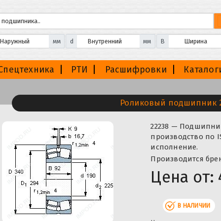
мм
d
мм
B
Спецтехника
РТИ
Расшифровки
Каталог
Роликовый подшипник 
22238 — Подшипни
производство по I
исполнение.
Производится бренд
Цена от:
В НАЛИЧИИ