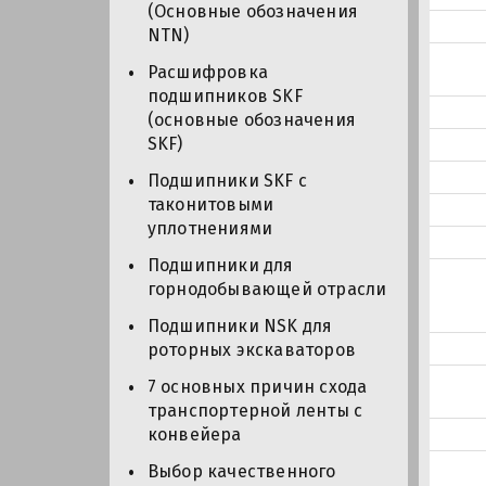
(Основные обозначения
NTN)
Расшифровка
подшипников SKF
(основные обозначения
SKF)
Подшипники SKF с
таконитовыми
уплотнениями
Подшипники для
горнодобывающей отрасли
Подшипники NSK для
роторных экскаваторов
7 основных причин схода
транспортерной ленты с
конвейера
Выбор качественного