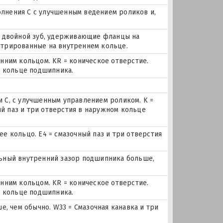
лнения С с улучшенным ведением роликов и,
, двойной зуб, удерживающие фланцы на
трированные на внутреннем кольце.
нним кольцом. KR = коническое отверстие.
м кольце подшипника.
 C, с улучшенным управлением роликом. K =
ный паз и три отверстия в наружном кольце
е кольцо. E4 = смазочный паз и три отверстия
иальный внутренний зазор подшипника больше,
нним кольцом. KR = коническое отверстие.
м кольце подшипника.
е, чем обычно. W33 = Смазочная канавка и три