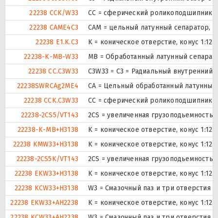
22238 CCK/W33
CC = сферический роликоподшипник ко
22238 CAME4C3
CAM = цельный латунный сепаратор, н
22238 E1.K.C3
K = коническое отверстие, конус 1:12
22238-K-MB-W33
MB = Обработанный латунный сепарато
22238 CC.C3W33
C3W33 = C3 = Радиальный внутренний 
22238SWRCAg2ME4
CA = Цельный обработанный латунный
22238 CCK.C3W33
CC = сферический роликоподшипник ко
22238-2CS5/VT143
2CS = увеличенная грузоподьемность 
22238-K-MB+H3138
K = коническое отверстие, конус 1:12
22238 KMW33+H3138
K = коническое отверстие, конус 1:12
22238-2CS5K/VT143
2CS = увеличенная грузоподьемность 
22238 EKW33+H3138
K = коническое отверстие, конус 1:12
22238 KCW33+H3138
W3 = Смазочный паз и три отверстия 
22238 EKW33+AH2238
K = коническое отверстие, конус 1:12
22238 KCW33+AH2238
W3 = Смазочный паз и три отверстия 