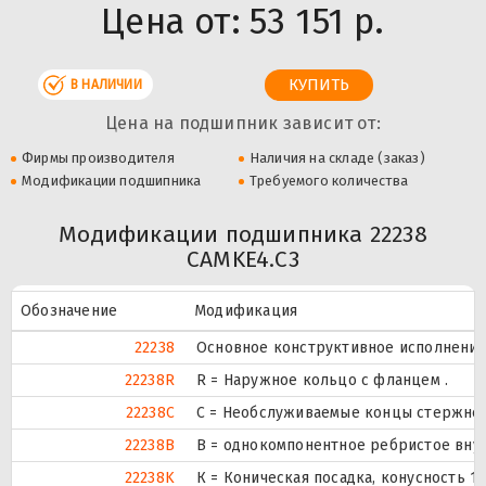
Цена от:
53 151 р.
В НАЛИЧИИ
Цена на подшипник зависит от:
Фирмы производителя
Наличия на складе (заказ)
Модификации подшипника
Требуемого количества
Модификации подшипника 22238
CAMKE4.C3
Обозначение
Модификация
22238
Основное конструктивное исполнение
22238R
R = Наружное кольцо с фланцем .
22238C
С = Необслуживаемые концы стержней
22238B
B = однокомпонентное ребристое вну
22238K
К = Коническая посадка, конусность 1:1