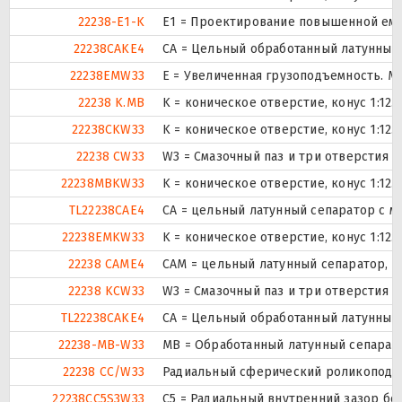
22238-E1-K
E1 = Проектирование повышенной емк
22238CAKE4
CA = Цельный обработанный латунный
22238EMW33
E = Увеличенная грузоподъемность. М
22238 K.MB
K = коническое отверстие, конус 1:12
22238CKW33
K = коническое отверстие, конус 1:12
22238 CW33
W3 = Смазочный паз и три отверстия 
22238MBKW33
K = коническое отверстие, конус 1:12
TL22238CAE4
CA = цельный латунный сепаратор с 
22238EMKW33
K = коническое отверстие, конус 1:12
22238 CAME4
CAM = цельный латунный сепаратор, н
22238 KCW33
W3 = Смазочный паз и три отверстия 
TL22238CAKE4
CA = Цельный обработанный латунный
22238-MB-W33
MB = Обработанный латунный сепарато
22238 CC/W33
Радиальный сферический роликоподши
22238CC5S3W33
C5 = Радиальный внутренний зазор бо