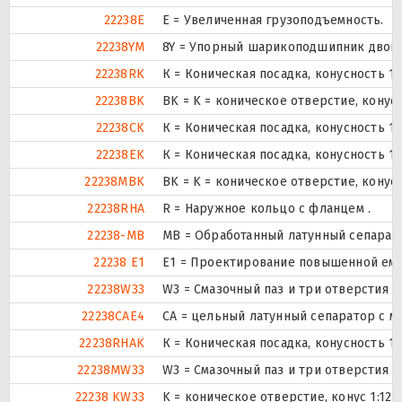
22238E
Е = Увеличенная грузоподъемность.
22238YM
8Y = Упорный шарикоподшипник двойн
22238RK
К = Коническая посадка, конусность 1:1
22238BK
BK = K = коническое отверстие, конус
22238CK
К = Коническая посадка, конусность 1:1
22238EK
К = Коническая посадка, конусность 1:1
22238MBK
BK = K = коническое отверстие, конус
22238RHA
R = Наружное кольцо с фланцем .
22238-MB
MB = Обработанный латунный сепарат
22238 E1
E1 = Проектирование повышенной емк
22238W33
W3 = Смазочный паз и три отверстия 
22238CAE4
CA = цельный латунный сепаратор с 
22238RHAK
К = Коническая посадка, конусность 1:1
22238MW33
W3 = Смазочный паз и три отверстия 
22238 KW33
K = коническое отверстие, конус 1:12