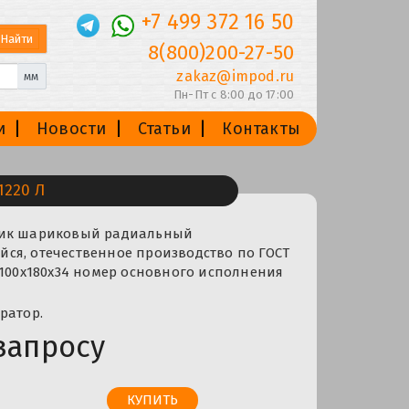
+7 499 372 16 50
8(800)200-27-50
zakaz@impod.ru
мм
Пн-Пт с 8:00 до 17:00
и
Новости
Статьи
Контакты
220 Л
ник шариковый радиальный
ся, отечественное производство по ГОСТ
 100x180x34 номер основного исполнения
ратор.
запросу