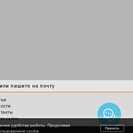
или пишите на почту
тьи
вости
такты
та сайта
шения удобства работы. Продолжая
Принять
пользованием cookie.