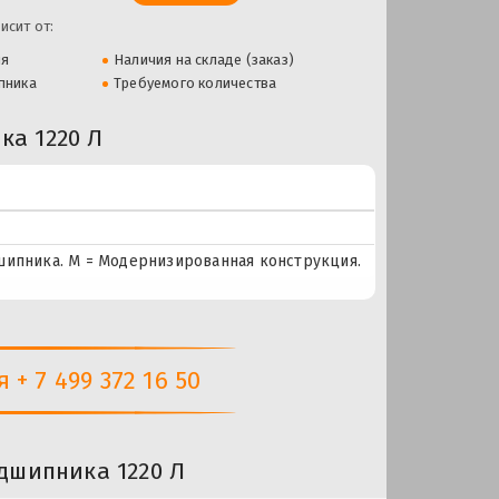
исит от:
ля
Наличия на складе (заказ)
пника
Требуемого количества
а 1220 Л
шипника. М = Модернизированная конструкция.
+ 7 499 372 16 50
дшипника 1220 Л