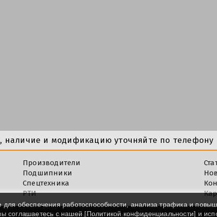
у, наличие и модификацию уточняйте по телефону 
Производители
Ста
Подшипники
Но
Спецтехника
Кон
РТИ
Кар
e для обеспечения работоспособности, анализа трафика и повы
 вы соглашаетесь с нашей [
Политикой конфиденциальности
] и ис
©
Impod.ru - Продажа подшипников в Москве