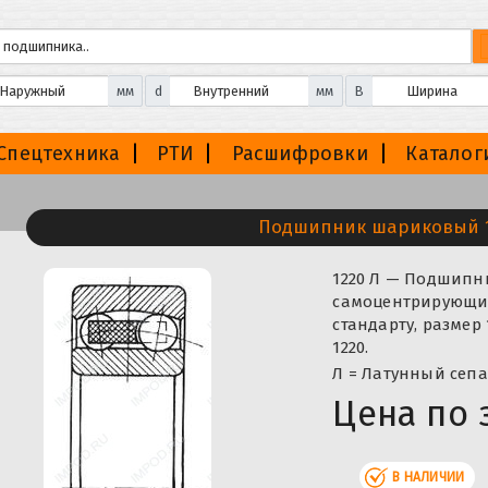
мм
d
мм
B
Спецтехника
РТИ
Расшифровки
Каталог
Подшипник шариковый 1
1220 Л — Подшип
самоцентрирующий
стандарту, размер
1220.
Л = Латунный сепа
Цена по 
В НАЛИЧИИ