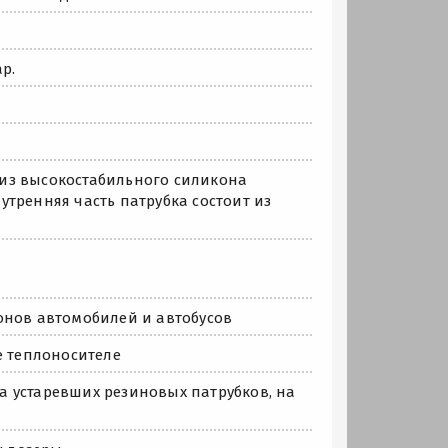
р.
из высокостабильного силикона
тренняя часть патрубка состоит из
онов автомобилей и автобусов
е теплоносителе
на устаревших резиновых патрубков, на