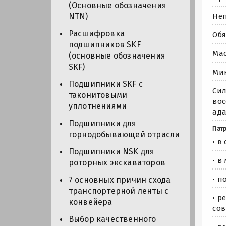
(Основные обозначения
Неп
NTN)
Расшифровка
Обя
подшипников SKF
Мас
(основные обозначения
SKF)
Мин
Подшипники SKF с
Сил
таконитовыми
вос
уплотнениями
ад
Подшипники для
Пат
горнодобывающей отрасли
• в
Подшипники NSK для
• в
роторных экскаваторов
• п
7 основных причин схода
транспортерной ленты с
• р
конвейера
со
Выбор качественного