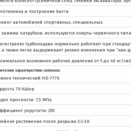
емонта колесно-гусеничной спец. техники экскаваторы, бу
ототехника и построение Багги
юнинг автомобилей спортивных, специальных.
 зажима патрубков, используются хомуты червячного типа
агистралях турбонадува нормально работают при стандарт
, а также легко выдерживает резкие изменения при “кик-да
симальное возможное рабочее давление от 5 до 40 кг/см2
ические характеристики силикона:
икон технический HD-7770
рдость 70 АШор
дел прочности: 7,5 МПа
ффициент упругости: 250
ейное растяжение после разрыва 3.2-3.6