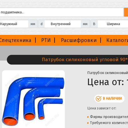
мм
d
мм
B
Спецтехника
РТИ
Расшифровки
Каталог
Патрубок силиконовый угловой 90°
Патрубок силиконовый
Цена от:
В НАЛИЧИИ
Цена зависит от:
Фирмы производите
Требуемого количест