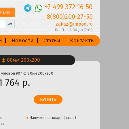
+7 499 372 16 50
8(800)200-27-50
zakaz@impod.ru
мм
Пн-Пт с 8:00 до 17:00
и
Новости
Статьи
Контакты
 ф 80мм 200х200
 угловой 90° ф 80мм 200х200
1 764 р.
ля
Наличия на складе (заказ)
ва