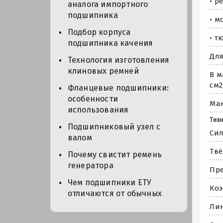
• р
аналога импортного
подшипника
• м
Подбор корпуса
• т
подшипника качения
Для
Технология изготовления
клиновых ремней
В м
см2
Фланцевые подшипники:
особенности
Мак
использования
Техн
Подшипниковый узел с
Сил
валом
Твё
Почему свистит ремень
генератора
Пре
Чем подшипники ЕТУ
Коэ
отличаются от обычных
Лин