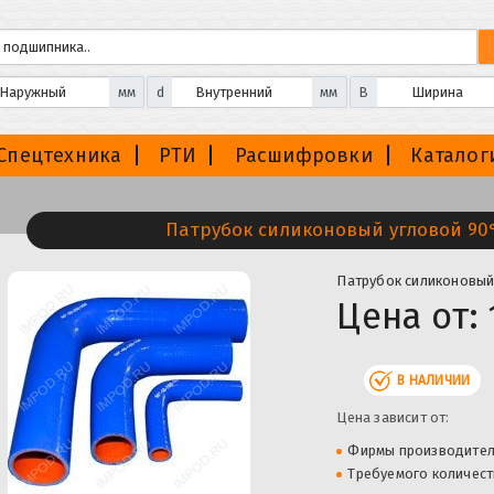
мм
d
мм
B
Спецтехника
РТИ
Расшифровки
Каталог
Патрубок силиконовый угловой 90°
Патрубок силиконовый
Цена от:
В НАЛИЧИИ
Цена зависит от:
Фирмы производите
Требуемого количест