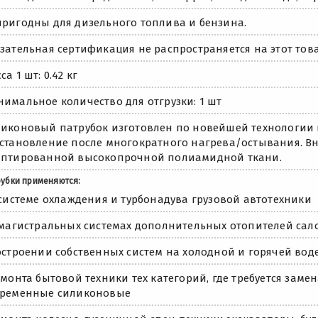
ригодны для дизельного топлива и бензина.
зательная сертификация не распространяется на этот това
са 1 шт: 0.42 кг
имальное количество для отгрузки: 1 шт
иконовый патрубок изготовлен по новейшей технологии 
становление после многократного нагрева/остывания. Вну
аптированной высокопрочной полиамидной ткани.
рубки применяются:
 системе охлаждения и турбонадува грузовой автотехники
 магистральных системах дополнительных отопителей сал
остроении собственных систем на холодной и горячей вод
емонта бытовой техники тех категорий, где требуется заме
временные силиконовые