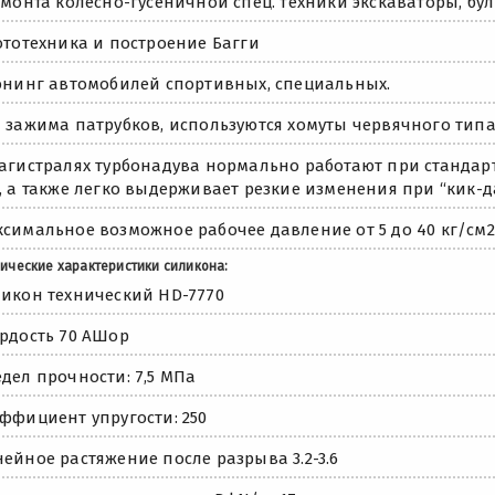
емонта колесно-гусеничной спец. техники экскаваторы, бу
ототехника и построение Багги
юнинг автомобилей спортивных, специальных.
 зажима патрубков, используются хомуты червячного типа
агистралях турбонадува нормально работают при стандарт
, а также легко выдерживает резкие изменения при “кик-да
симальное возможное рабочее давление от 5 до 40 кг/см2
ические характеристики силикона:
икон технический HD-7770
рдость 70 АШор
дел прочности: 7,5 МПа
ффициент упругости: 250
ейное растяжение после разрыва 3.2-3.6