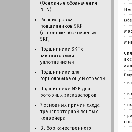
(Основные обозначения
Неп
NTN)
Расшифровка
Обя
подшипников SKF
Мас
(основные обозначения
SKF)
Мин
Подшипники SKF с
Сил
таконитовыми
вос
уплотнениями
ад
Подшипники для
Пат
горнодобывающей отрасли
• в
Подшипники NSK для
• в
роторных экскаваторов
• п
7 основных причин схода
транспортерной ленты с
• р
конвейера
со
Выбор качественного