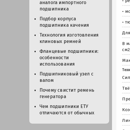
• р
аналога импортного
подшипника
• м
Подбор корпуса
• т
подшипника качения
Для
Технология изготовления
клиновых ремней
В м
см2
Фланцевые подшипники:
особенности
Мак
использования
Техн
Подшипниковый узел с
Сил
валом
Твё
Почему свистит ремень
генератора
Пре
Чем подшипники ЕТУ
Коэ
отличаются от обычных
Лин