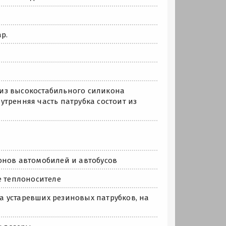
р.
из высокостабильного силикона
тренняя часть патрубка состоит из
онов автомобилей и автобусов
е теплоносителе
на устаревших резиновых патрубков, на