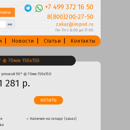
+7 499 372 16 50
8(800)200-27-50
zakaz@impod.ru
мм
Пн-Пт с 8:00 до 17:00
и
Новости
Статьи
Контакты
 ф 70мм 150х150
 угловой 90° ф 70мм 150х150
1 281 р.
ля
Наличия на складе (заказ)
ва