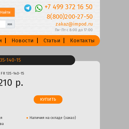
+7 499 372 16 50
8(800)200-27-50
zakaz@impod.ru
мм
Пн-Пт с 8:00 до 17:00
и
Новости
Статьи
Контакты
5-140-15
FR 135-140-15
210 р.
ля
Наличия на складе (заказ)
ва