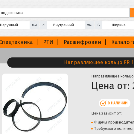
мм
d
мм
B
Спецтехника
РТИ
Расшифровки
Каталог
Направляющее кольцо FR 13
Направляющее кольцо 
Цена от:
В НАЛИЧИИ
Цена зависит от:
Фирмы производите
Требуемого количест