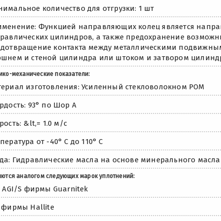
имальное количество для отгрузки: 1 шт
менение: Функцией направляющих колец является напр
равлических цилиндров, а также предохранение возможн
дотвращение контакта между металлическими подвижным
шнем и стеной цилиндра или штоком и затвором цилинд
ико-механические показатели:
ериал изготовления: Усиленный стекловолокном POM
рдость: 93° по Шор А
рость: &lt,= 1.0 м/с
пература от -40° C до 110° C
да: Гидравлические масла на основе минерального масла
яются аналогом следующих марок уплотнений:
, AGI/S фирмы Guarnitek
 фирмы Hallite