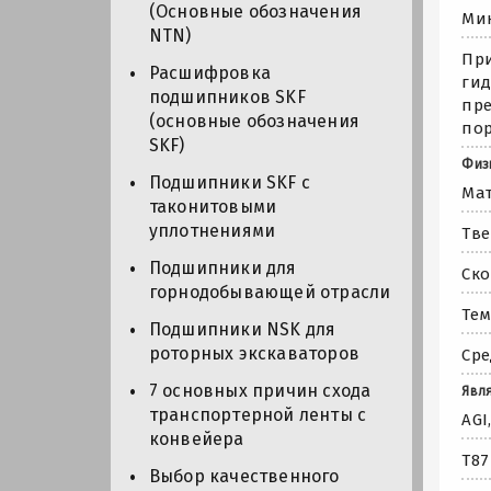
(Основные обозначения
Мин
NTN)
При
Расшифровка
гид
подшипников SKF
пре
(основные обозначения
пор
SKF)
Физ
Подшипники SKF с
Мат
таконитовыми
уплотнениями
Тве
Подшипники для
Ско
горнодобывающей отрасли
Тем
Подшипники NSK для
роторных экскаваторов
Сре
7 основных причин схода
Явл
транспортерной ленты с
AGI
конвейера
T87
Выбор качественного