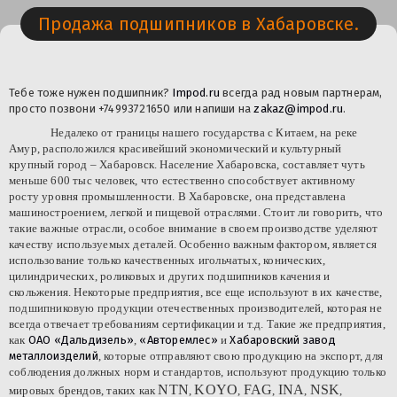
Продажа подшипников в Хабаровске.
Тебе тоже нужен подшипник?
Impod.ru
всегда рад новым партнерам,
просто позвони +74993721650 или напиши
на
zakaz@impod.ru
.
Недалеко от границы нашего государства с Китаем, на реке
Амур, расположился красивейший экономический и культурный
крупный город – Хабаровск. Население Хабаровска, составляет чуть
меньше 600 тыс человек, что естественно способствует активному
росту уровня промышленности. В Хабаровске, она представлена
машиностроением, легкой и пищевой отраслями. Стоит ли говорить, что
такие важные отрасли, особое внимание в своем производстве уделяют
качеству используемых деталей. Особенно важным фактором, является
использование только качественных игольчатых, конических,
цилиндрических, роликовых и других подшипников
качения
и
скольжения. Некоторые предприятия, все еще используют в их качестве,
подшипниковую продукции
отечественных производителей, которая не
всегда отвечает требованиям сертификации и т.д. Такие же предприятия,
как
ОАО «Дальдизель»
,
«Авторемлес»
и
Хабаровский завод
металлоизделий
, которые отправляют свою продукцию на экспорт, для
соблюдения должных норм и стандартов, используют продукцию только
NTN
KOYO
FAG
INA
NSK
мировых брендов, таких как
,
,
,
,
,