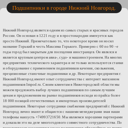
Подшипники в городе Нижний Новгород.
Нижний Новгород является одним из самых старых и красивых городов
России. Он основан в 1221 году и в простонародии именуется как
просто Нижний. Примечательно то, что некоторое время он носил
название Горький в честь Максима Горького. Примерно с 60 по 90 –е
годы город был закрытым для посещения иностранцев. Он являлся и
является крупным центром авиа-, судо- и машиностроением. На многих
предприятиях технического характера и не только используются станки
и оборудование с применением подшипников
качения
, скольжения,
прецизионные станочные подшипники и др. Некоторые предприятия г.
Нижний Новгород имеют опыт сотрудничества с интернет магазином
подшипников
Impod
.
ru
. Своим клиентам в Нижегородской области мы
можем предложить выбор лучших подшипников по самым лучшим
ценам и предложениям на рынке подшипников исходя из прайса более
18 000 позиций отечественных и импортных производителей
подшипников. Некоторые сотрудники снабжения предприятий г. Нижний
Новгород лично знают и общаются с нашими менеджерами зная наши
телефоны наизусть +74993721650. Мы являемся хорошими партнерами
и доказали это на деле многогодового совместного сотрудничества. По
всем вопросам касающимся
заказа подшипников
обращайтесь на почту