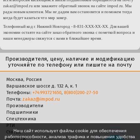
zakaz
@
impod
.
ru
или закажите обратный звонок на сайте
impod
.
ru
. Мы
рады новым клиентам. Мы не дадим вам остановится и поможем тогда
когда будет казаться что мир замер.
Телефонный код г. Нижний Новгород - 8-831-XXX-XX-XX. Для вашей
экономии оставте на сайте заказ обратного звонка с пометкой вопроса и
наши менеджеры свяжутся с вами в ближайшее время.
Производителя, цену, наличие и модификацию
уточняйте по телефону или пишите на почту
Москва, Россия
Варшавское шоссе д. 132 А, к. 1
Телефоны:
+74993721650
,
8(800)200-27-50
Почта:
zakaz@impod.ru
Производители
Подшипники
Спецтехника
РТИ
Наш сайт использует файлы cookie для обеспечения
Статьи
работоспособности, анализа трафика и повышения удобства
Новости