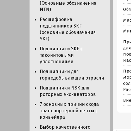
(Основные обозначения
Обя
NTN)
Расшифровка
Мас
подшипников SKF
Мин
(основные обозначения
SKF)
При
для
Подшипники SKF с
пов
таконитовыми
на
уплотнениями
Про
Подшипники для
мор
горнодобывающей отрасли
сол
Подшипники NSK для
Раб
роторных экскаваторов
Вне
7 основных причин схода
транспортерной ленты с
конвейера
Выбор качественного