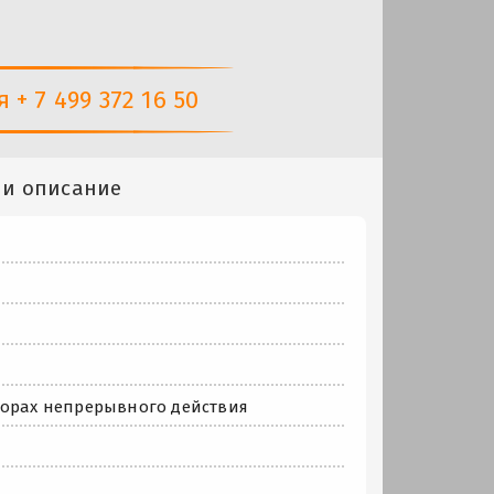
+ 7 499 372 16 50
 и описание
торах непрерывного действия
й