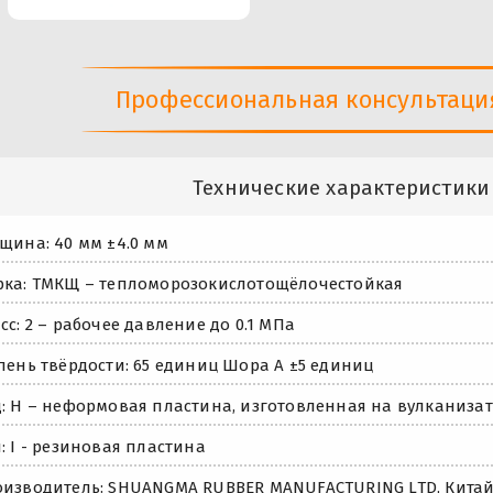
Профессиональная консультация 
Технические характеристики
щина: 40 мм ±4.0 мм
ка: ТМКЩ – тепломорозокислотощёлочестойкая
сс: 2 – рабочее давление до 0.1 МПа
пень твёрдости: 65 единиц Шора А ±5 единиц
: Н – неформовая пластина, изготовленная на вулканиза
: I - резиновая пластина
изводитель: SHUANGMA RUBBER MANUFACTURING LTD, Кита