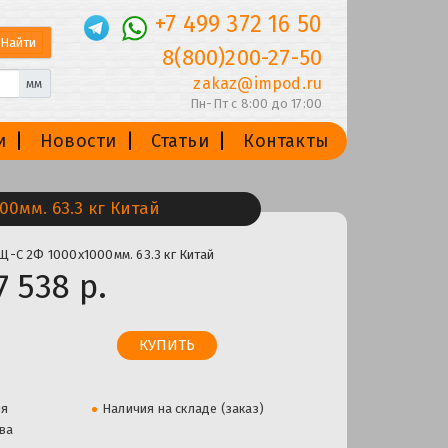
+7 499 372 16 50
8(800)200-27-50
zakaz@impod.ru
мм
Пн-Пт с 8:00 до 17:00
и
Новости
Статьи
Контакты
0мм. 63.3 кг Китай
-C 2Ф 1000х1000мм. 63.3 кг Китай
7 538 р.
ля
Наличия на складе (заказ)
ва