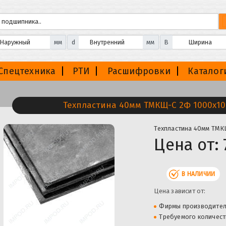
мм
d
мм
B
Спецтехника
РТИ
Расшифровки
Каталог
Техпластина 40мм ТМКЩ-C 2Ф 1000х100
Техпластина 40мм ТМКЩ
Цена от:
В НАЛИЧИИ
Цена зависит от:
Фирмы производите
Требуемого количест