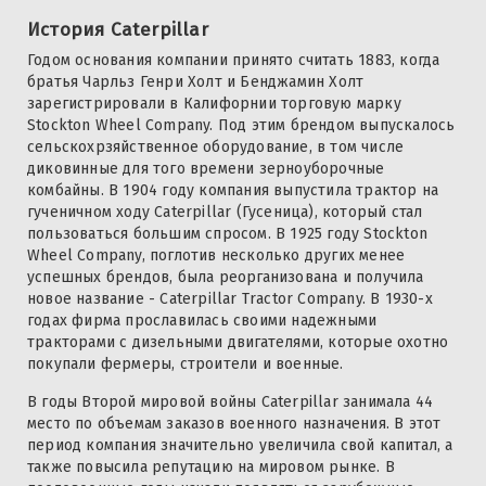
История Caterpillar
Годом основания компании принято считать 1883, когда
братья Чарльз Генри Холт и Бенджамин Холт
зарегистрировали в Калифорнии торговую марку
Stockton Wheel Company. Под этим брендом выпускалось
сельскохрзяйственное оборудование, в том числе
диковинные для того времени зерноуборочные
комбайны. В 1904 году компания выпустила трактор на
гученичном ходу Caterpillar (Гусеница), который стал
пользоваться большим спросом. В 1925 году Stockton
Wheel Company, поглотив несколько других менее
успешных брендов, была реорганизована и получила
новое название - Caterpillar Tractor Company. В 1930-х
годах фирма прославилась своими надежными
тракторами с дизельными двигателями, которые охотно
покупали фермеры, строители и военные.
В годы Второй мировой войны Caterpillar занимала 44
место по объемам заказов военного назначения. В этот
период компания значительно увеличила свой капитал, а
также повысила репутацию на мировом рынке. В