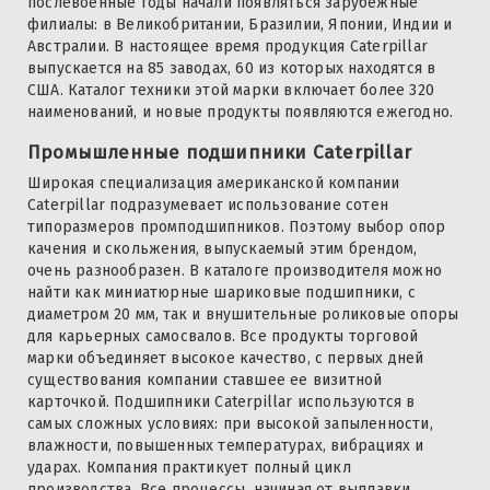
послевоенные годы начали появляться зарубежные
филиалы: в Великобритании, Бразилии, Японии, Индии и
Австралии. В настоящее время продукция Caterpillar
выпускается на 85 заводах, 60 из которых находятся в
США. Каталог техники этой марки включает более 320
наименований, и новые продукты появляются ежегодно.
Промышленные подшипники Caterpillar
Широкая специализация американской компании
Caterpillar подразумевает использование сотен
типоразмеров промподшипников. Поэтому выбор опор
качения и скольжения, выпускаемый этим брендом,
очень разнообразен. В каталоге производителя можно
найти как миниатюрные шариковые подшипники, с
диаметром 20 мм, так и внушительные роликовые опоры
для карьерных самосвалов. Все продукты торговой
марки объединяет высокое качество, с первых дней
существования компании ставшее ее визитной
карточкой. Подшипники Caterpillar используются в
самых сложных условиях: при высокой запыленности,
влажности, повышенных температурах, вибрациях и
ударах. Компания практикует полный цикл
производства. Все процессы, начиная от выплавки