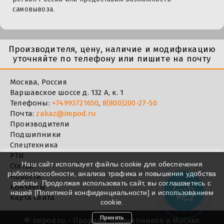
самовывоза.
Производителя, цену, наличие и модификацию
уточняйте по телефону или пишите на почту
Москва, Россия
Варшавское шоссе д. 132 А, к. 1
Телефоны:
+74993721650
,
8(800)200-27-50
Почта:
zakaz@impod.ru
Производители
Подшипники
Спецтехника
РТИ
Наш сайт использует файлы cookie для обеспечения
Статьи
работоспособности, анализа трафика и повышения удобства
Новости
работы. Продолжая использовать сайт, вы соглашаетесь с
Контакты
нашей [
Политикой конфиденциальности
] и использованием
Карта сайта
cookie.
Принять
©
Impod.ru - Продажа подшипников в Москве