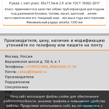
Рукав с нит.усил. 65х77.5мм 2.9 атм ГОСТ 10362-2017
Класс: применяются в качестве гибких трубопроводов для подачи
под давлением бензина, топлив, масел, щелочей.. ..иятия-
изготовителя или его товарный знак - месяца и года изготовления
Минимальный радиус изгиба: 1300 мм
Производителя, цену, наличие и модификацию
уточняйте по телефону или пишите на почту
Москва, Россия
Варшавское шоссе д. 132 А, к. 1
Телефоны:
+74993721650
,
8(800)200-27-50
Почта:
zakaz@impod.ru
Производители
Подшипники
Спецтехника
РТИ
Наш сайт использует файлы cookie для обеспечения
Статьи
работоспособности, анализа трафика и повышения удобства
Новости
работы. Продолжая использовать сайт, вы соглашаетесь с
Контакты