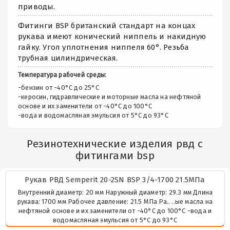
приводы.
Фитинги BSP британский стандарт на концах
рукава имеют конический ниппель и накидную
гайку. Угол уплотнения ниппеля 60°. Резьба
трубная цилиндрическая.
Температура рабочей среды:
-бензин от -40°C до 25°C
-керосин, гидравлические и моторные масла на нефтяной
основе и их заменители от -40°C до 100°C
-вода и водомасляная эмульсия от 5°C до 93°C
Резинотехнические изделия рвд с
фитингами bsp
Рукав РВД Semperit 20-2SN BSP 3/4-1700 21.5МПа
Внутренний диаметр: 20 мм Наружный диаметр: 29.3 мм Длина
рукава: 1700 мм Рабочее давление: 21.5 МПа Ра.. ..ые масла на
нефтяной основе и их заменители от -40°C до 100°C -вода и
водомасляная эмульсия от 5°C до 93°C