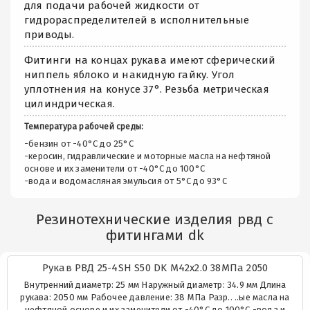
для подачи рабочей жидкости от
гидрораспределителей в исполнительные
приводы.
Фитинги на концах рукава имеют сферический
ниппель яблоко и накидную гайку. Угол
уплотнения на конусе 37°. Резьба метрическая
цилиндрическая.
Температура рабочей среды:
-бензин от -40°C до 25°C
-керосин, гидравлические и моторные масла на нефтяной
основе и их заменители от -40°C до 100°C
-вода и водомасляная эмульсия от 5°C до 93°C
Резинотехнические изделия рвд с
фитингами dk
Рукав РВД 25-4SH S50 DK М42х2.0 38МПа 2050
Внутренний диаметр: 25 мм Наружный диаметр: 34.9 мм Длина
рукава: 2050 мм Рабочее давление: 38 МПа Разр.. ..ые масла на
нефтяной основе и их заменители от -40°C до 100°C -вода и