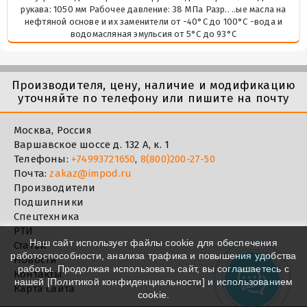
рукава: 1050 мм Рабочее давление: 38 МПа Разр.. ..ые масла на
нефтяной основе и их заменители от -40°C до 100°C -вода и
водомасляная эмульсия от 5°C до 93°C
Производителя, цену, наличие и модификацию
уточняйте по телефону или пишите на почту
Москва, Россия
Варшавское шоссе д. 132 А, к. 1
Телефоны:
+74993721650
,
8(800)200-27-50
Почта:
zakaz@impod.ru
Производители
Подшипники
Спецтехника
РТИ
Наш сайт использует файлы cookie для обеспечения
Статьи
работоспособности, анализа трафика и повышения удобства
Новости
работы. Продолжая использовать сайт, вы соглашаетесь с
Контакты
нашей [
Политикой конфиденциальности
] и использованием
Карта сайта
cookie.