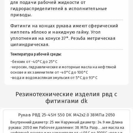
для подачи рабочей жидкости от
гидрораспределителей в исполнительные
приводы.
Фитинги на концах рукава имеют сферический
ниппель яблоко и накидную гайку. Угол
уплотнения на конусе 37°. Резьба метрическая
цилиндрическая.
Температура рабочей среды:
-бензин от -40°C до 25°C
-керосин, гидравлические и моторные масла на нефтяной
основе и их заменители от -40°C до 100°C
-вода и водомасляная эмульсия от 5°C до 93°C
Резинотехнические изделия рвд с
фитингами dk
Рукав РВД 25-4SH S50 DK М42х2.0 38МПа 2050
Внутренний диаметр: 25 мм Наружный диаметр: 34.9 мм Длина
рукава: 2050 мм Рабочее давление: 38 МПа Разр.. ..ые масла на
нефтяной основе и их заменители от -40°C до 100°C -вода и