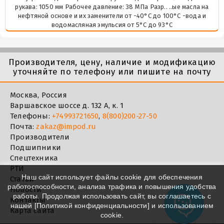
рукава: 1050 мм Рабочее давление: 38 МПа Разр.. ..ые масла на
нефтяной основе и их заменители от -40°C до 100°C -вода и
водомасляная эмульсия от 5°C до 93°C
Производителя, цену, наличие и модификацию
уточняйте по телефону или пишите на почту
Москва, Россия
Варшавское шоссе д. 132 А, к. 1
Телефоны:
+74993721650
,
8(800)200-27-50
Почта:
zakaz@impod.ru
Производители
Подшипники
Спецтехника
РТИ
Наш сайт использует файлы cookie для обеспечения
Статьи
работоспособности, анализа трафика и повышения удобства
Новости
работы. Продолжая использовать сайт, вы соглашаетесь с
Контакты
нашей [
Политикой конфиденциальности
] и использованием
Карта сайта
cookie.