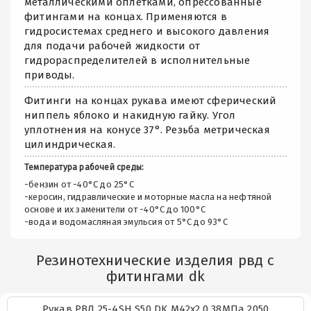
металлическими оплетками, опрессованные
фитингами на концах. Применяются в
гидросистемах среднего и высокого давления
для подачи рабочей жидкости от
гидрораспределителей в исполнительные
приводы.
Фитинги на концах рукава имеют сферический
ниппель яблоко и накидную гайку. Угол
уплотнения на конусе 37°. Резьба метрическая
цилиндрическая.
Температура рабочей среды:
-бензин от -40°C до 25°C
-керосин, гидравлические и моторные масла на нефтяной
основе и их заменители от -40°C до 100°C
-вода и водомасляная эмульсия от 5°C до 93°C
Резинотехнические изделия рвд с
фитингами dk
Рукав РВД 25-4SH S50 DK М42х2.0 38МПа 2050