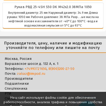
Рукав РВД 25-4SH S50 DK М42х2.0 38МПа 1050
Внутренний диаметр: 25 мм Наружный диаметр: 34.9 мм Длина
рукава: 1050 мм Рабочее давление: 38 МПа Разр.. ..ые масла на
нефтяной основе и их заменители от -40°C до 100°C -вода и
водомасляная эмульсия от 5°C до 93°C
Производителя, цену, наличие и модификацию
уточняйте по телефону или пишите на почту
Москва, Россия
Варшавское шоссе д. 132 А, к. 1
Телефоны:
+74993721650
,
8(800)200-27-50
Почта:
zakaz@impod.ru
Производители
Подшипники
Спецтехника
РТИ
Наш сайт использует файлы cookie для обеспечения
Статьи
работоспособности, анализа трафика и повышения удобства
Новости