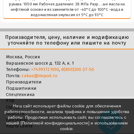
рукава: 1050 мм Рабочее давление: 38 МПа Разр.. ..ые масла на
нефтяной основе и их заменители от -40°C до 100°C -вода и
водомасляная эмульсия от 5°C до 93°C
Производителя, цену, наличие и модификацию
уточняйте по телефону или пишите на почту
Москва, Россия
Варшавское шоссе д. 132 А, к. 1
Телефоны:
+74993721650
,
8(800)200-27-50
Почта:
zakaz@impod.ru
Производители
Подшипники
Спецтехника
РТИ
Наш сайт использует файлы cookie для обеспечения
Статьи
работоспособности, анализа трафика и повышения удобства
Новости
работы. Продолжая использовать сайт, вы соглашаетесь с
Контакты
нашей [
Политикой конфиденциальности
] и использованием
Карта сайта
cookie.