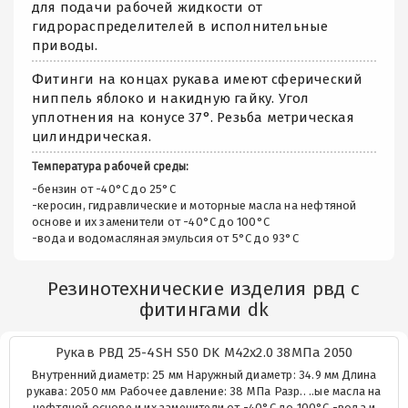
для подачи рабочей жидкости от
гидрораспределителей в исполнительные
приводы.
Фитинги на концах рукава имеют сферический
ниппель яблоко и накидную гайку. Угол
уплотнения на конусе 37°. Резьба метрическая
цилиндрическая.
Температура рабочей среды:
-бензин от -40°C до 25°C
-керосин, гидравлические и моторные масла на нефтяной
основе и их заменители от -40°C до 100°C
-вода и водомасляная эмульсия от 5°C до 93°C
Резинотехнические изделия рвд с
фитингами dk
Рукав РВД 25-4SH S50 DK М42х2.0 38МПа 2050
Внутренний диаметр: 25 мм Наружный диаметр: 34.9 мм Длина
рукава: 2050 мм Рабочее давление: 38 МПа Разр.. ..ые масла на
нефтяной основе и их заменители от -40°C до 100°C -вода и