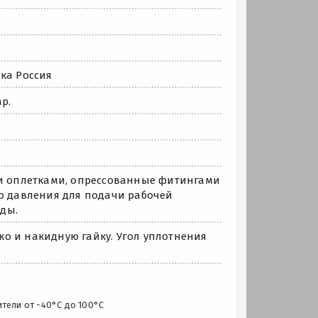
ка Россия
р.
ми оплетками, опрессованные фитингами
го давления для подачи рабочей
ды.
о и накидную гайку. Угол уплотнения
ители от -40°C до 100°C