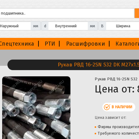
мм
d
мм
B
Спецтехника
РТИ
Расшифровки
Каталог
Рукав РВД 16-2SN S32 DK М27х1.
Рукав РВД 16-2SN S32 
Цена от:
В НАЛИЧИИ
Цена зависит от:
Фирмы производите
Требуемого количест