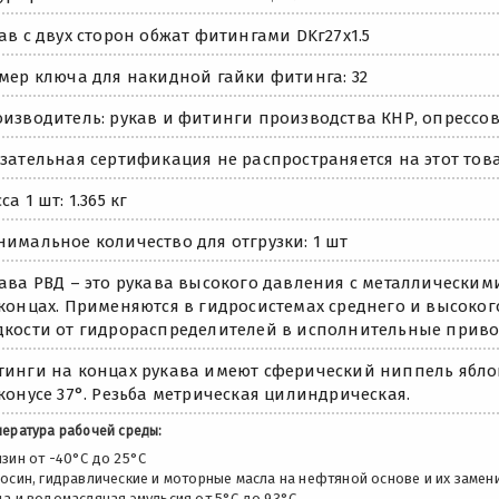
ав с двух сторон обжат фитингами DKг27х1.5
мер ключа для накидной гайки фитинга: 32
изводитель: рукав и фитинги производства КНР, опрессов
зательная сертификация не распространяется на этот това
са 1 шт: 1.365 кг
имальное количество для отгрузки: 1 шт
ава РВД – это рукава высокого давления с металлически
концах. Применяются в гидросистемах среднего и высоко
кости от гидрораспределителей в исполнительные приво
инги на концах рукава имеют сферический ниппель яблок
конусе 37°. Резьба метрическая цилиндрическая.
ература рабочей среды:
зин от -40°C до 25°C
осин, гидравлические и моторные масла на нефтяной основе и их замен
да и водомасляная эмульсия от 5°C до 93°C