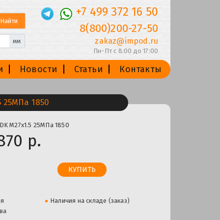
+7 499 372 16 50
8(800)200-27-50
zakaz@impod.ru
мм
Пн-Пт с 8:00 до 17:00
и
Новости
Статьи
Контакты
5 25МПа 1850
DK М27х1.5 25МПа 1850
870 р.
ля
Наличия на складе (заказ)
ва