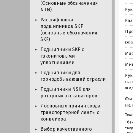
(Основные обозначения
Рук
NTN)
Расшифровка
Раз
подшипников SKF
Про
(основные обозначения
SKF)
Обя
Подшипники SKF с
Мас
таконитовыми
уплотнениями
Мин
Подшипники для
Рук
горнодобывающей отрасли
на 
жид
Подшипники NSK для
роторных экскаваторов
Фит
на 
7 основных причин схода
транспортерной ленты с
Темп
конвейера
-бен
-кер
Выбор качественного
-во