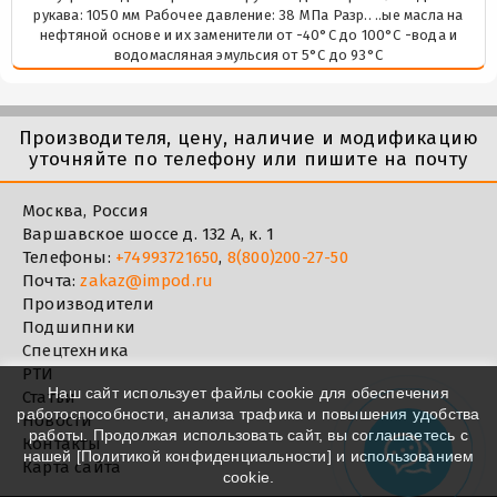
рукава: 1050 мм Рабочее давление: 38 МПа Разр.. ..ые масла на
нефтяной основе и их заменители от -40°C до 100°C -вода и
водомасляная эмульсия от 5°C до 93°C
Производителя, цену, наличие и модификацию
уточняйте по телефону или пишите на почту
Москва, Россия
Варшавское шоссе д. 132 А, к. 1
Телефоны:
+74993721650
,
8(800)200-27-50
Почта:
zakaz@impod.ru
Производители
Подшипники
Спецтехника
РТИ
Наш сайт использует файлы cookie для обеспечения
Статьи
работоспособности, анализа трафика и повышения удобства
Новости
работы. Продолжая использовать сайт, вы соглашаетесь с
Контакты
нашей [
Политикой конфиденциальности
] и использованием
Карта сайта
cookie.