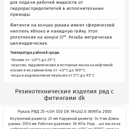
для подачи рабочей жидкости от
гидрораспределителей в исполнительные
приводы.
Фитинги на концах рукава имеют сферический
ниппель яблоко и накидную гайку. Угол
уплотнения на конусе 37°. Резьба метрическая
цилиндрическая.
Температура рабочей среды:
-бензин от -40°C до 25°C
-керосин, гидравлические и моторные масла на нефтяной
основе и их заменители от -40°C до 100°C
-вода и водомасляная эмульсия от 5°C до 93°C
Резинотехнические изделия рвд с
фитингами dk
Рукав РВД 25-4SH S50 DK М42х2.0 38МПа 2050
Внутренний диаметр: 25 мм Наружный диаметр: 34.9 мм Длина
рукава: 2050 мм Рабочее давление: 38 МПа Разр.. ..ые масла на
нефтяной основе и их заменители от -40°C до 100°C -вода и