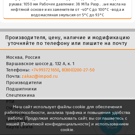
рукава: 1050 мм Рабочее давление: 38 МПа Разр.. ..ые масла на
нефтяной основе и их заменители от -40°C до 100°C -вода и
водомасляная эмульсия от 5°C до 93°C
Производителя, цену, наличие и модификацию
уточняйте по телефону или пишите на почту
Москва, Россия
Варшавское шоссе д. 132 А, к. 1
Телефоны:
+74993721650
,
8(800)200-27-50
Почта:
zakaz@impod.ru
Производители
Подшипники
Спецтехника
РТИ
Наш сайт использует файлы cookie для обеспечения
Статьи
работоспособности, анализа трафика и повышения удобства
Новости
работы. Продолжая использовать сайт, вы соглашаетесь с
Контакты
нашей [
Политикой конфиденциальности
] и использованием
Карта сайта
cookie.