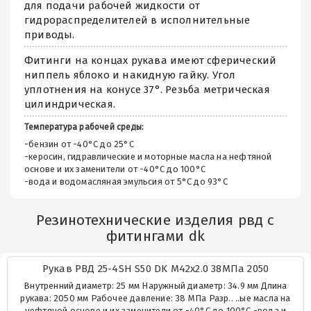
для подачи рабочей жидкости от
гидрораспределителей в исполнительные
приводы.
Фитинги на концах рукава имеют сферический
ниппель яблоко и накидную гайку. Угол
уплотнения на конусе 37°. Резьба метрическая
цилиндрическая.
Температура рабочей среды:
-бензин от -40°C до 25°C
-керосин, гидравлические и моторные масла на нефтяной
основе и их заменители от -40°C до 100°C
-вода и водомасляная эмульсия от 5°C до 93°C
Резинотехнические изделия рвд с
фитингами dk
Рукав РВД 25-4SH S50 DK М42х2.0 38МПа 2050
Внутренний диаметр: 25 мм Наружный диаметр: 34.9 мм Длина
рукава: 2050 мм Рабочее давление: 38 МПа Разр.. ..ые масла на
нефтяной основе и их заменители от -40°C до 100°C -вода и