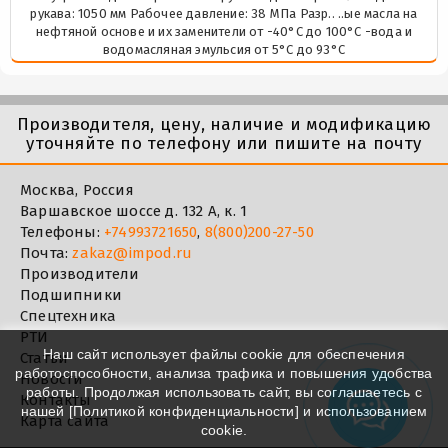
рукава: 1050 мм Рабочее давление: 38 МПа Разр.. ..ые масла на
нефтяной основе и их заменители от -40°C до 100°C -вода и
водомасляная эмульсия от 5°C до 93°C
Производителя, цену, наличие и модификацию
уточняйте по телефону или пишите на почту
Москва, Россия
Варшавское шоссе д. 132 А, к. 1
Телефоны:
+74993721650
,
8(800)200-27-50
Почта:
zakaz@impod.ru
Производители
Подшипники
Спецтехника
РТИ
Наш сайт использует файлы cookie для обеспечения
Статьи
работоспособности, анализа трафика и повышения удобства
Новости
работы. Продолжая использовать сайт, вы соглашаетесь с
Контакты
нашей [
Политикой конфиденциальности
] и использованием
Карта сайта
cookie.