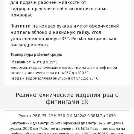
для подачи рабочей жидкости от
гидрораспределителей в исполнительные
приводы.
Фитинги на концах рукава имеют сферический
ниппель яблоко и накидную гайку. Угол
уплотнения на конусе 37°. Резьба метрическая
цилиндрическая.
Температура рабочей среды:
-бензин от -40°C до 25°C
-керосин, гидравлические и моторные масла на нефтяной
основе и их заменители от -40°C до 100°C
-вода и водомасляная эмульсия от 5°C до 93°C
Резинотехнические изделия рвд с
фитингами dk
Рукав РВД 25-4SH S50 DK М42х2.0 38МПа 2050
Внутренний диаметр: 25 мм Наружный диаметр: 34.9 мм Длина
рукава: 2050 мм Рабочее давление: 38 МПа Разр.. ..ые масла на
нефтяной основе и их заменители от -40°C до 100°C -вода и