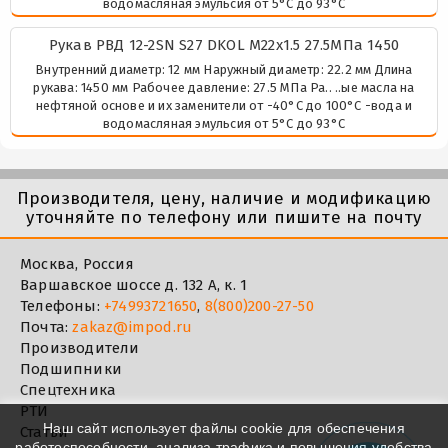
водомасляная эмульсия от 5°C до 93°C
Рукав РВД 12-2SN S27 DKOL М22х1.5 27.5МПа 1450
Внутренний диаметр: 12 мм Наружный диаметр: 22.2 мм Длина
рукава: 1450 мм Рабочее давление: 27.5 МПа Ра.. ..ые масла на
нефтяной основе и их заменители от -40°C до 100°C -вода и
водомасляная эмульсия от 5°C до 93°C
Производителя, цену, наличие и модификацию
уточняйте по телефону или пишите на почту
Москва, Россия
Варшавское шоссе д. 132 А, к. 1
Телефоны:
+74993721650
,
8(800)200-27-50
Почта:
zakaz@impod.ru
Производители
Подшипники
Спецтехника
РТИ
Наш сайт использует файлы cookie для обеспечения
Статьи
работоспособности, анализа трафика и повышения удобства